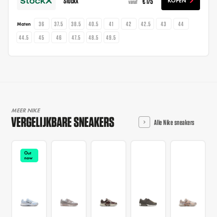
StockX
€ 175
KOPEN
vanaf
36
37.5
38.5
40.5
41
42
42.5
43
44
Maten
44.5
45
46
47.5
48.5
49.5
MEER NIKE
VERGELIJKBARE SNEAKERS
Alle Nike sneakers
Out
now