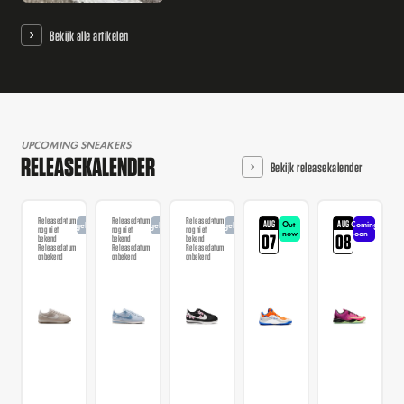
Bekijk alle artikelen
UPCOMING SNEAKERS
RELEASEKALENDER
Bekijk releasekalender
Releasedatum
Releasedatum
Releasedatum
AUG
AUG
Out
Coming
Aangekondigd
Aangekondigd
Aangekondigd
nog niet
nog niet
nog niet
now
soon
07
08
bekend
bekend
bekend
Releasedatum
Releasedatum
Releasedatum
onbekend
onbekend
onbekend