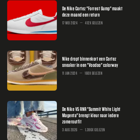
De Nike Cortez "Forrest Gump" maakt
deze maand een return
17 MEI 2024
412X GELEZEN
Nike dropt binnenkort een Cortez
sneaker in een "Voodoo" colorway
11 JAN 2024
160X GELEZEN
De Nike V5 RNR "Summit White Light
Magenta" brengt kleur naar iedere
zomeroutfit
3 AUG 2026
1.396X GELEZEN