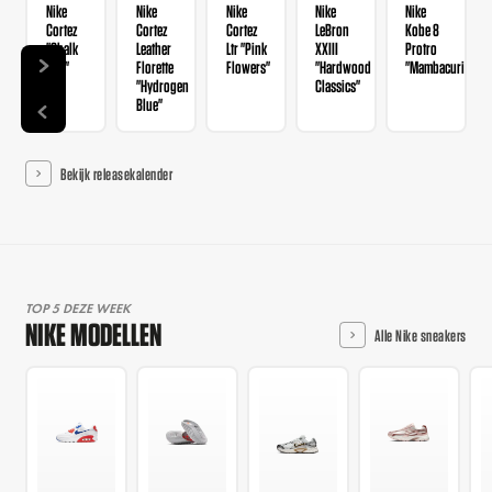
Nike
Nike
Nike
Nike
Nike
Cortez
Cortez
Cortez
LeBron
Kobe 8
"Chalk
Leather
Ltr "Pink
XXIII
Protro
Sail"
Florette
Flowers"
"Hardwood
"Mambacurial"
"Hydrogen
Classics"
Blue"
Bekijk releasekalender
TOP 5 DEZE WEEK
NIKE MODELLEN
Alle Nike sneakers