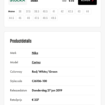
StockX
€ 175
KOPEN
vanaf
36
37.5
38.5
40.5
41
42
42.5
43
44
Maten
44.5
45
46
47.5
48.5
49.5
Productdetails
Merk
Nike
Model
Cortez
Colorway
Red/White/Green
Stylecode
CJ6106-100
Releasedatum
Donderdag 27 jun 2019
Retailprijs
€ 237