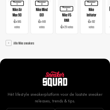
Nummer
Nummer
Nummer
1
2
4
Nummer
Nike Air
Nike Mind
Nike
3
Max 90
001
Nike V5
Initiator
RNR
👍 845
👍 449
👍 192
votes
votes
👍 211 votes
votes
Alle Nike sneakers
Hét lifestyle sneakerplatform voor de laatste sneaker
releases, trends & tips.