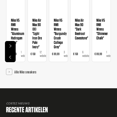
Nike V5
Nike Air
Nike V5
Nike Air
Nike V5
RNR
Max 90
RNR
Max 90
RNR
Wmns
(III)
Wmns
"Dark
Wmns
"Aluminum
"Light
"Burgundy
Beetroot
"Shimmer
Hydrogen
Iron Ore
Crush
Cavestone"
Chalk"
Blue"
Pale
College
Ivory"
Grey"
1
12
3
6
1
€ 89,99
€ 159
€ 89,99
€ 159
€ 89,99
webshop
webshops
webshops
webshops
webshop
Alle Nike sneakers
CORTEZ NIEUWS
RECENTE ARTIKELEN