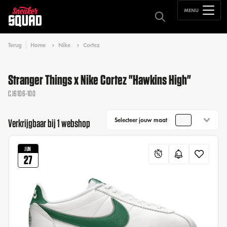
MENU
Terug
Home
Nike
Cortez
Stranger Things x Nike Cortez "Hawkins High"
CJ6106-100
Selecteer jouw maat
Verkrijgbaar bij 1 webshop
JUN
27