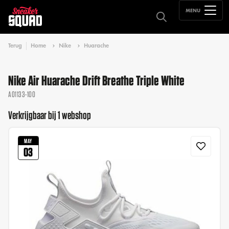
MENU
Terug
Home
Nike
Huarache
Nike Air Huarache Drift Breathe Triple White
AO1133-100
Verkrijgbaar bij 1 webshop
MAY
03