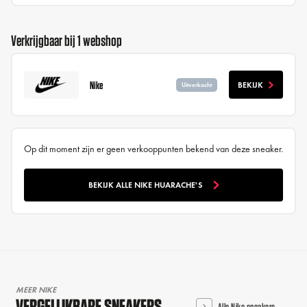
Verkrijgbaar bij 1 webshop
Nike
BEKIJK
Uitverkocht
Op dit moment zijn er geen verkooppunten bekend van deze sneaker.
BEKIJK ALLE NIKE HUARACHE'S
MEER NIKE
VERGELIJKBARE SNEAKERS
Alle Nike sneakers