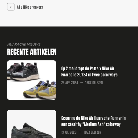
Alle Nike sneakers
HUARACHE NIEUWS
RECENTE ARTIKELEN
Op 2 mei dropt de Patta x Nike Air
Huarache 20Y24 in twee colorways
25 APR 2024
168X GELEZEN
Scoor nu de Nike Air Huarache Runner in
een stealthy "Medium Ash" colorway
13 JUL 2023
105X GELEZEN