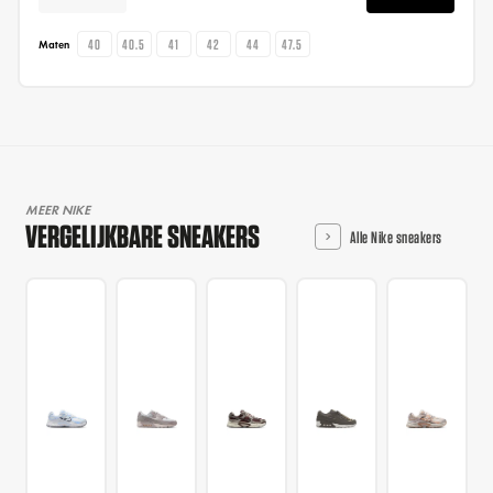
40
40.5
41
42
44
47.5
Maten
MEER NIKE
VERGELIJKBARE SNEAKERS
Alle Nike sneakers