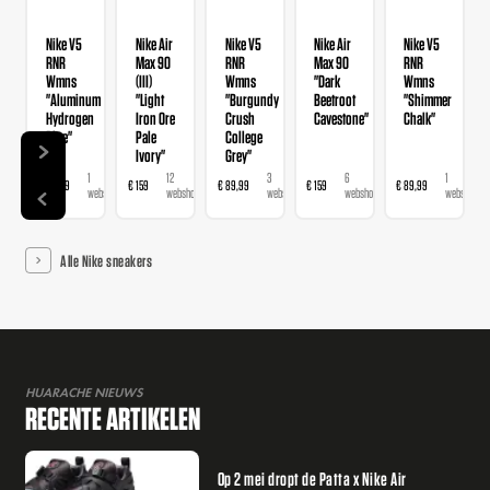
Nike V5
Nike Air
Nike V5
Nike Air
Nike V5
RNR
Max 90
RNR
Max 90
RNR
Wmns
(III)
Wmns
"Dark
Wmns
"Aluminum
"Light
"Burgundy
Beetroot
"Shimmer
Hydrogen
Iron Ore
Crush
Cavestone"
Chalk"
Blue"
Pale
College
Ivory"
Grey"
1
12
3
6
1
€ 89,99
€ 159
€ 89,99
€ 159
€ 89,99
webshop
webshops
webshops
webshops
webshop
Alle Nike sneakers
HUARACHE NIEUWS
RECENTE ARTIKELEN
Op 2 mei dropt de Patta x Nike Air