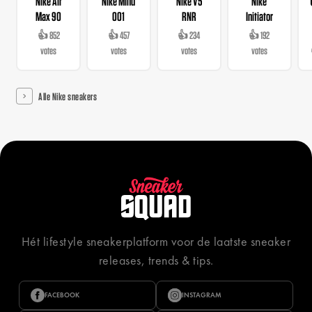
Nike Air
Nike Mind
Nike V5
Nike
Max 90
001
RNR
Initiator
👍 852
👍 457
👍 234
👍 192
votes
votes
votes
votes
Alle Nike sneakers
Hét lifestyle sneakerplatform voor de laatste sneaker
releases, trends & tips.
FACEBOOK
INSTAGRAM