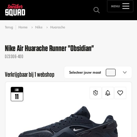
MENU
Terug
Home
Nike
Huarache
Nike Air Huarache Runner "Obsidian"
DZ3306-400
Selecteer jouw maat
Verkrijgbaar bij 1 webshop
JAN
11