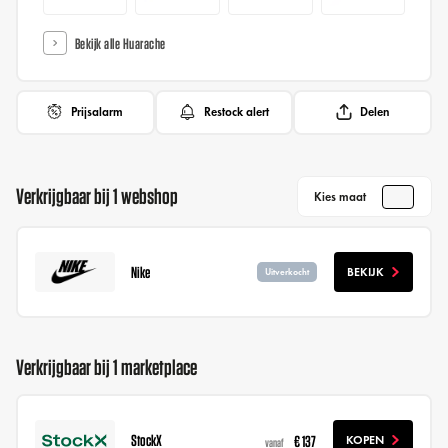
Bekijk alle Huarache
Prijsalarm
Restock alert
Delen
Verkrijgbaar bij 1 webshop
Kies maat
Nike
BEKIJK
Uitverkocht
Verkrijgbaar bij 1 marketplace
StockX
€ 137
KOPEN
vanaf