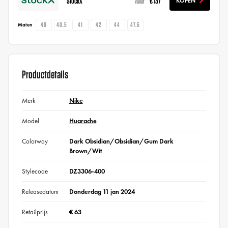
StockX
€ 137
KOPEN
vanaf
40
40.5
41
42
44
47.5
Maten
Productdetails
Merk
Nike
Model
Huarache
Colorway
Dark Obsidian/Obsidian/Gum Dark
Brown/Wit
Stylecode
DZ3306-400
Releasedatum
Donderdag 11 jan 2024
Retailprijs
€ 63