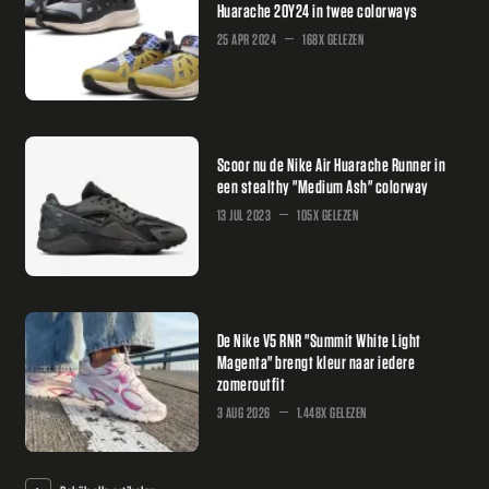
Huarache 20Y24 in twee colorways
25 APR 2024
168X GELEZEN
Scoor nu de Nike Air Huarache Runner in
een stealthy "Medium Ash" colorway
13 JUL 2023
105X GELEZEN
De Nike V5 RNR "Summit White Light
Magenta" brengt kleur naar iedere
zomeroutfit
3 AUG 2026
1.448X GELEZEN