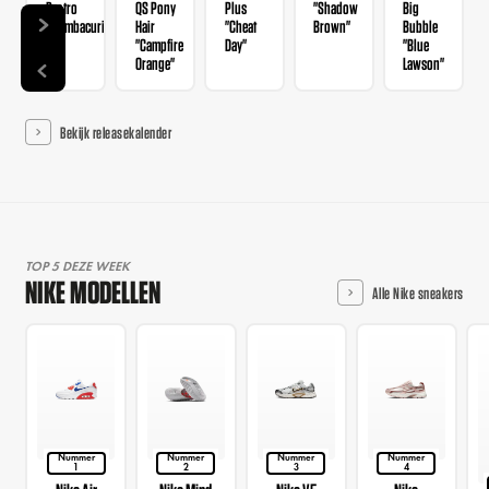
Protro
QS Pony
Plus
"Shadow
Big
"Mambacurial"
Hair
"Cheat
Brown"
Bubble
"Campfire
Day"
"Blue
Orange"
Lawson"
Bekijk releasekalender
TOP 5 DEZE WEEK
NIKE MODELLEN
Alle Nike sneakers
Nummer
Nummer
Nummer
Nummer
1
2
3
4