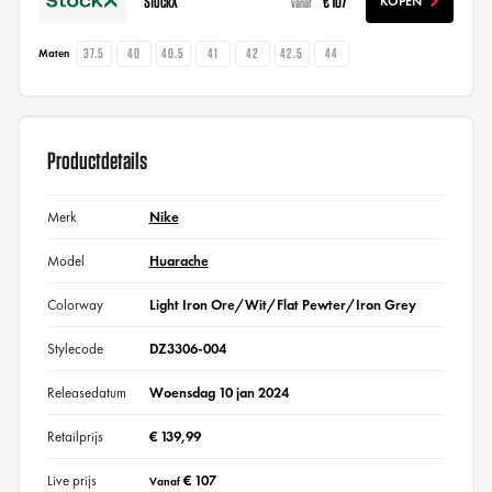
StockX
€ 107
KOPEN
vanaf
37.5
40
40.5
41
42
42.5
44
Maten
Productdetails
Merk
Nike
Model
Huarache
Colorway
Light Iron Ore/Wit/Flat Pewter/Iron Grey
Stylecode
DZ3306-004
Releasedatum
Woensdag 10 jan 2024
Retailprijs
€ 139,99
Live prijs
€ 107
Vanaf