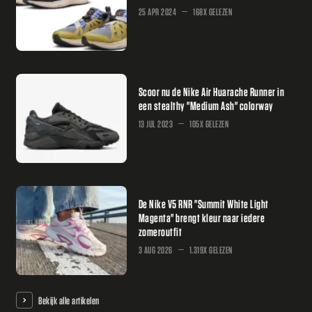
25 APR 2024
168X GELEZEN
Scoor nu de Nike Air Huarache Runner in
een stealthy "Medium Ash" colorway
13 JUL 2023
105X GELEZEN
De Nike V5 RNR "Summit White Light
Magenta" brengt kleur naar iedere
zomeroutfit
3 AUG 2026
1.319X GELEZEN
Bekijk alle artikelen