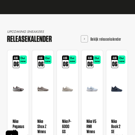
UPCOMING SNEAKERS
RELEASEKALENDER
Bekijk releasekalender
AUG
AUG
AUG
AUG
AUG
Out
Out
Out
Out
Out
now
now
now
now
now
06
06
06
06
06
Nike
Nike
Nike P-
Nike V5
Nike
Pegasus
Shox Z
6000
RNR
Book 2
42
Wmns
GS
Wmns
SE