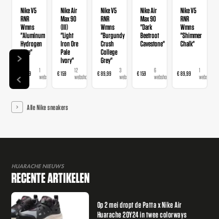
Nike V5
Nike Air
Nike V5
Nike Air
Nike V5
RNR
Max 90
RNR
Max 90
RNR
Wmns
(III)
Wmns
"Dark
Wmns
"Aluminum
"Light
"Burgundy
Beetroot
"Shimmer
Hydrogen
Iron Ore
Crush
Cavestone"
Chalk"
Blue"
Pale
College
Ivory"
Grey"
1
12
3
6
1
€ 89,99
€ 159
€ 89,99
€ 159
€ 89,99
webshop
webshops
webshops
webshops
webshop
Alle Nike sneakers
HUARACHE NIEUWS
RECENTE ARTIKELEN
Op 2 mei dropt de Patta x Nike Air
Huarache 20Y24 in twee colorways