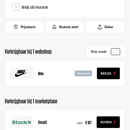
Bekijk alle Huarache
Prijsalarm
Restock alert
Delen
Verkrijgbaar bij 1 webshop
Kies maat
Nike
BEKIJK
Uitverkocht
Verkrijgbaar bij 1 marketplace
StockX
€ 107
KOPEN
vanaf