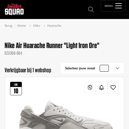
MENU
Terug
Home
Nike
Huarache
Nike Air Huarache Runner "Light Iron Ore"
DZ3306-004
Selecteer jouw maat
Verkrijgbaar bij 1 webshop
JAN
10