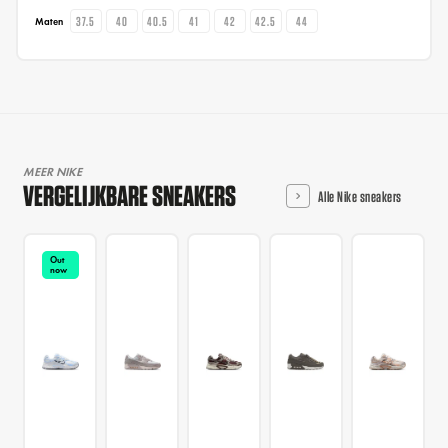
37.5
40
40.5
41
42
42.5
44
Maten
MEER NIKE
VERGELIJKBARE SNEAKERS
Alle Nike sneakers
Out
now