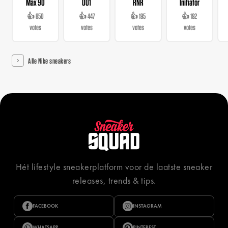
Max 90
001
RNR
Initiator
👍 850
👍 447
👍 195
👍 192
votes
votes
votes
votes
Alle Nike sneakers
Hét lifestyle sneakerplatform voor de laatste sneaker
releases, trends & tips.
FACEBOOK
INSTAGRAM
WHATSAPP
PINTEREST