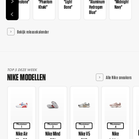
"Ironstone"
"Phantom
"Light
"Aluminum
"Midnight
Khaki"
Bone"
Hydrogen
Navy"
Blue"
Bekijk releasekalender
TOP 5 DEZE WEEK
NIKE MODELLEN
Alle Nike sneakers
Nummer
Nummer
Nummer
Nummer
1
2
3
4
Nike Air
Nike Mind
Nike V5
Nike