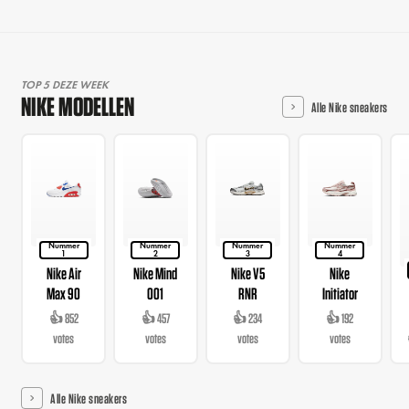
TOP 5 DEZE WEEK
NIKE MODELLEN
Alle Nike sneakers
Nummer
Nummer
Nummer
Nummer
1
2
3
4
Nike Air
Nike Mind
Nike V5
Nike
Max 90
001
RNR
Initiator
👍 852
👍 457
👍 234
👍 192
votes
votes
votes
votes
Alle Nike sneakers