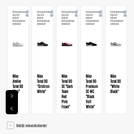
Releasedatum
Releasedatum
Releasedatum
Releasedatum
Releasedatum
Aangekondigd
Aangekondigd
Aangekondigd
Aangekondigd
Aangekondi
nog niet
nog niet
nog niet
nog niet
nog niet
bekend
bekend
bekend
bekend
bekend
Releasedatum
Releasedatum
Releasedatum
Releasedatum
Releasedatum
onbekend
onbekend
onbekend
onbekend
onbekend
Nike
Nike
Nike
Nike
Nike
Atelier
Total 90
Total 90
Total 90
Total 90
Total 90
"Gridiron
SE "Dark
Premium
"White
"Sail"
White"
Team
SE WC
Black"
Red
"Black
Pink
Volt
Foam"
White"
Bekijk releasekalender