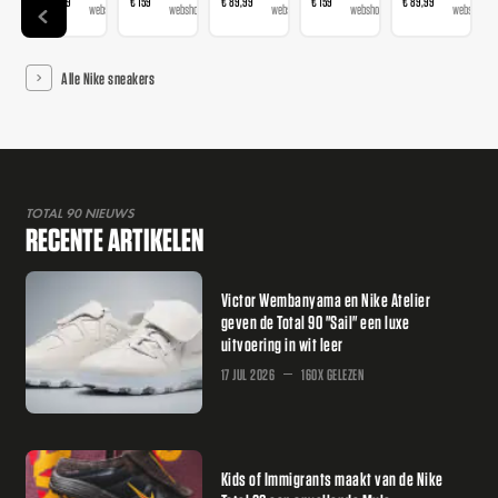
€ 89,99
€ 159
€ 89,99
€ 159
€ 89,99
€ 
webshop
webshops
webshops
webshops
webshop
Alle Nike sneakers
TOTAL 90 NIEUWS
RECENTE ARTIKELEN
Victor Wembanyama en Nike Atelier
geven de Total 90 "Sail" een luxe
uitvoering in wit leer
17 JUL 2026
160X GELEZEN
Kids of Immigrants maakt van de Nike