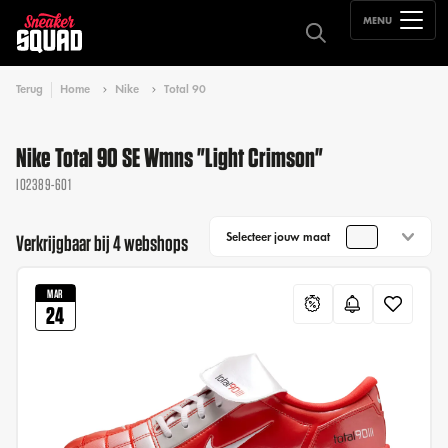
MENU
Terug
Home
Nike
Total 90
Nike Total 90 SE Wmns "Light Crimson"
IO2389-601
Selecteer jouw maat
Verkrijgbaar bij 4 webshops
MAR
24