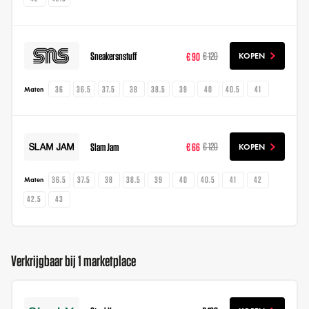
Sneakersnstuff
€ 90
€ 120
KOPEN
36
36.5
37.5
38
38.5
39
40
40.5
41
Maten
Slam Jam
€ 66
€ 120
KOPEN
36.5
37.5
38
38.5
39
40
40.5
41
42
Maten
42.5
43
Verkrijgbaar bij 1 marketplace