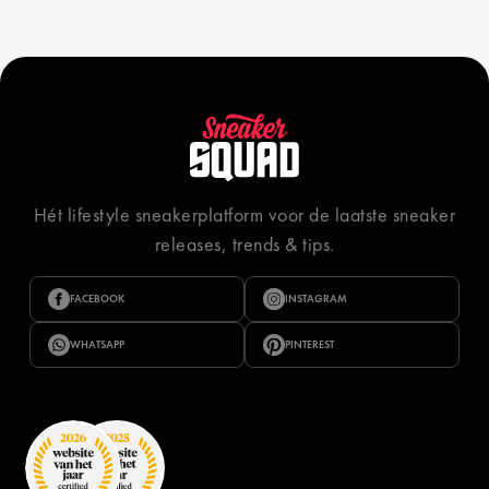
Hét lifestyle sneakerplatform voor de laatste sneaker
releases, trends & tips.
FACEBOOK
INSTAGRAM
WHATSAPP
PINTEREST