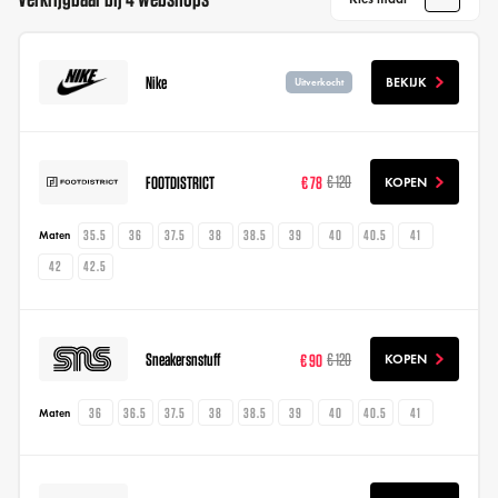
Nike
BEKIJK
Uitverkocht
FOOTDISTRICT
€ 78
€ 120
KOPEN
35.5
36
37.5
38
38.5
39
40
40.5
41
Maten
42
42.5
Sneakersnstuff
€ 90
€ 120
KOPEN
36
36.5
37.5
38
38.5
39
40
40.5
41
Maten