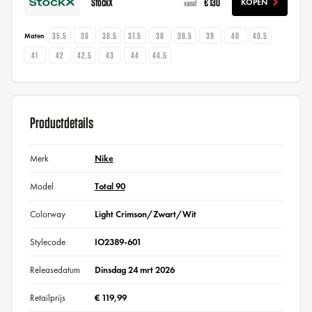
StockX
€ 130
KOPEN
vanaf
35.5
36
36.5
37.5
38
38.5
39
40
40.5
Maten
41
42
42.5
43
44
44.5
Productdetails
Merk
Nike
Model
Total 90
Colorway
Light Crimson/Zwart/Wit
Stylecode
IO2389-601
Releasedatum
Dinsdag 24 mrt 2026
Retailprijs
€ 119,99