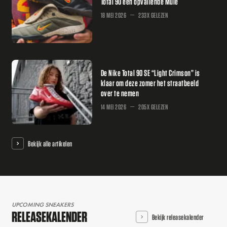
Total 90 een opvallende Mule
18 MEI 2026
233X GELEZEN
De Nike Total 90 SE “Light Crimson” is
klaar om deze zomer het straatbeeld
over te nemen
14 MEI 2026
205X GELEZEN
Bekijk alle artikelen
UPCOMING SNEAKERS
RELEASEKALENDER
Bekijk releasekalender