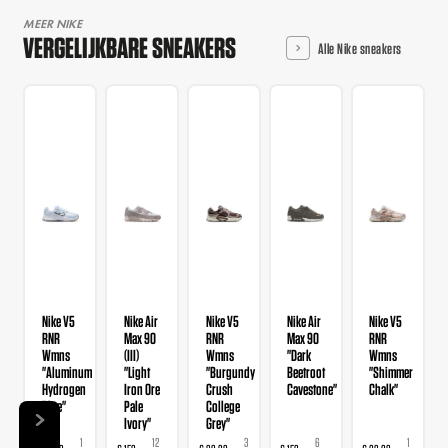
MEER NIKE
VERGELIJKBARE SNEAKERS
Alle Nike sneakers
Nike V5
Nike Air
Nike V5
Nike Air
Nike V5
RNR
Max 90
RNR
Max 90
RNR
Wmns
(III)
Wmns
"Dark
Wmns
"Aluminum
"Light
"Burgundy
Beetroot
"Shimmer
Hydrogen
Iron Ore
Crush
Cavestone"
Chalk"
Blue"
Pale
College
Ivory"
Grey"
1
12
3
6
1