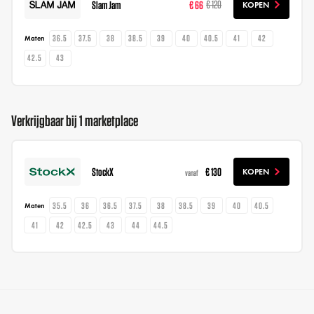
Slam Jam
€ 66
€ 120
KOPEN
36.5
37.5
38
38.5
39
40
40.5
41
42
Maten
42.5
43
Verkrijgbaar bij 1 marketplace
StockX
€ 130
KOPEN
vanaf
35.5
36
36.5
37.5
38
38.5
39
40
40.5
Maten
41
42
42.5
43
44
44.5