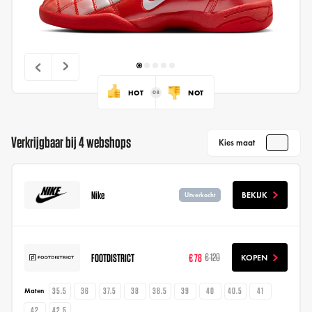
HOT
NOT
Verkrijgbaar bij 4 webshops
Kies maat
Nike
BEKIJK
Uitverkocht
FOOTDISTRICT
€ 78
€ 120
KOPEN
35.5
36
37.5
38
38.5
39
40
40.5
41
Maten
42
42.5