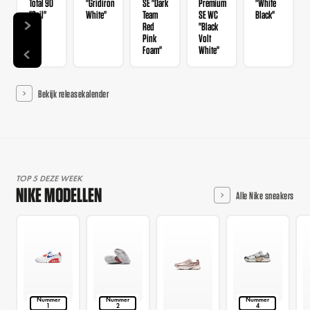
Total 90
"Gridiron
SE "Dark
Premium
"White
"Sail"
White"
Team
SE WC
Black"
Red
"Black
Pink
Volt
Foam"
White"
Bekijk releasekalender
TOP 5 DEZE WEEK
NIKE MODELLEN
Alle Nike sneakers
Nummer
Nummer
Nummer
1
2
4