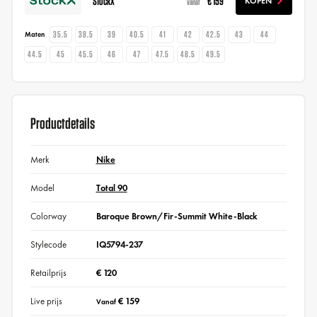
StockX
€ 159
KOPEN
vanaf
35.5
38.5
39
40.5
41
42
42.5
43
44
Maten
44.5
45
45.5
46
47
47.5
48.5
49.5
Productdetails
Merk
Nike
Model
Total 90
Colorway
Baroque Brown/Fir-Summit White-Black
Stylecode
IQ5794-237
Retailprijs
€ 120
Live prijs
€ 159
Vanaf