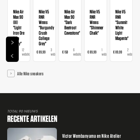
Nike Air
Nike V5
Nike Air
Nike V5
Nike V5
Max 90
RNR
Max 90
RNR
RNR
(III)
Wmns
"Dark
Wmns
"Summit
"Light
"Burgundy
Beetroot
"Shimmer
White
Iron Ore
Crush
Cavestone"
Chalk"
Light
Pale
College
Magenta"
Ivory"
Grey"
12
3
6
1
2
€ 159
€ 89,99
€ 159
€ 89,99
€ 89,99
webshops
webshops
webshops
webshop
webshops
Alle Nike sneakers
TOTAL 90 NIEUWS
RECENTE ARTIKELEN
Victor Wembanyama en Nike Atelier