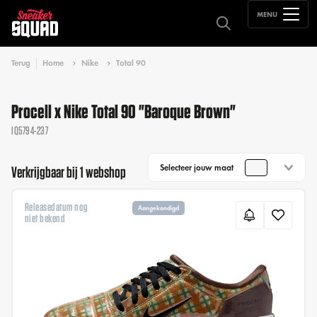
MENU
Terug
Home
Nike
Total 90
Procell x Nike Total 90 "Baroque Brown"
IQ5794-237
Selecteer jouw maat
Verkrijgbaar bij 1 webshop
Releasedatum nog
Aangekondigd
niet bekend