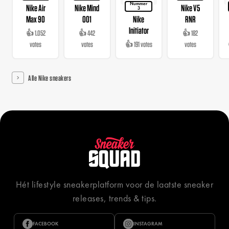
Nummer
Nike Air
Nike Mind
Nike V5
3
Max 90
001
Nike
RNR
Initiator
👍 1.052
👍 442
👍 182
votes
votes
👍 191 votes
votes
Alle Nike sneakers
Hét lifestyle sneakerplatform voor de laatste sneaker
releases, trends & tips.
FACEBOOK
INSTAGRAM