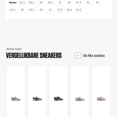
35.5
38.5
39
40.5
41
42
42.5
43
44
Maten
44.5
45
45.5
46
47
47.5
48.5
49.5
MEER NIKE
VERGELIJKBARE SNEAKERS
Alle Nike sneakers