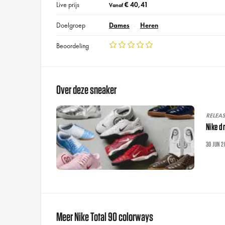
Live prijs
€ 40,41
Vanaf
Doelgroep
Dames
Heren
Beoordeling
Over deze sneaker
RELEA
Nike d
30 JUN 2
Meer Nike Total 90 colorways