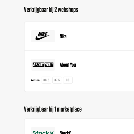
Verkrijgbaar bij 2 webshops
Nike
About You
36.5
37.5
38
Maten
Verkrijgbaar bij 1 marketplace
StockX