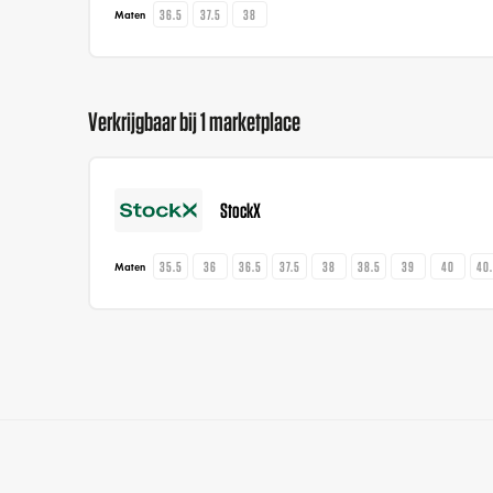
36.5
37.5
38
Maten
Verkrijgbaar bij 1 marketplace
StockX
35.5
36
36.5
37.5
38
38.5
39
40
40
Maten