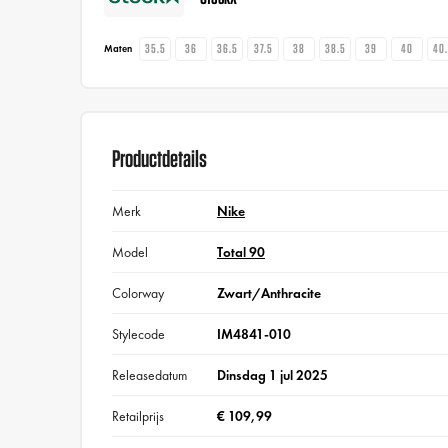
35.5
36
36.5
37.5
38
38.5
39
40
40
Maten
Productdetails
Merk
Nike
Model
Total 90
Colorway
Zwart/Anthracite
Stylecode
IM4841-010
Releasedatum
Dinsdag 1 jul 2025
Retailprijs
€ 109,99