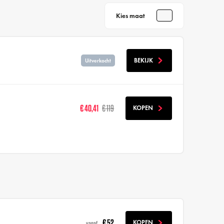
Kies maat
BEKIJK
Uitverkocht
€ 40,41
€ 119
KOPEN
€ 52
KOPEN
vanaf