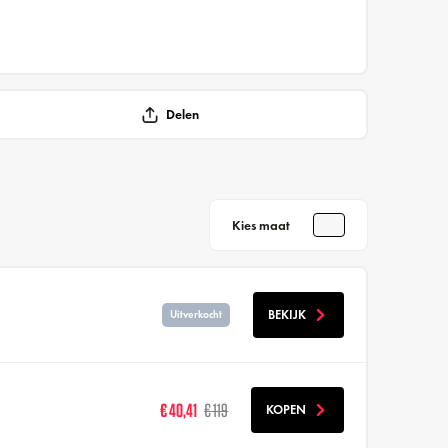
Delen
Kies maat
BEKIJK
Uitverkocht
€ 40,41
€ 119
KOPEN