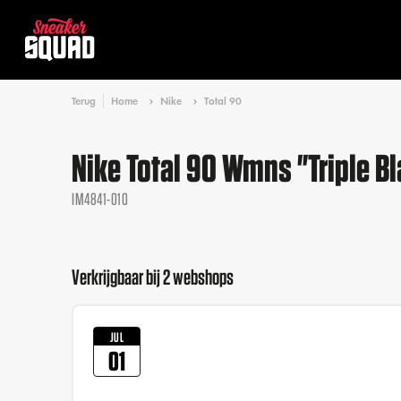
Terug
Home
Nike
Total 90
Nike Total 90 Wmns "Triple B
IM4841-010
Verkrijgbaar bij 2 webshops
JUL
01