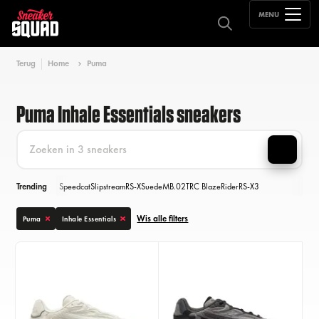
MENU
Terug
Home
Puma
Puma Inhale Essentials sneakers
Trending
Speedcat
Slipstream
RS-X
Suede
MB.02
TRC Blaze
Rider
RS-X3
Wis alle filters
Puma
Inhale Essentials