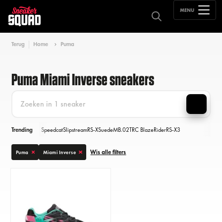
MENU
Terug
Home
Puma
Puma Miami Inverse sneakers
Trending
Speedcat
Slipstream
RS-X
Suede
MB.02
TRC Blaze
Rider
RS-X3
Wis alle filters
Puma
Miami Inverse