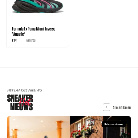
Formula 1 x Puma Miami Inverse
"Aquatic"
€ 141
1 webshop
HET LAATSTE NIEUWS
SNEAKER
Hot
NIEUWS
Alle artikelen
Release nieuws