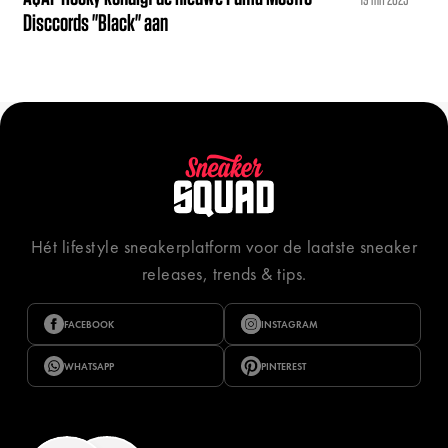
Disccords "Black" aan
Hét lifestyle sneakerplatform voor de laatste sneaker
releases, trends & tips.
FACEBOOK
INSTAGRAM
WHATSAPP
PINTEREST