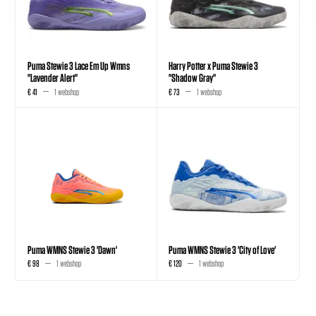
Puma Stewie 3 Lace Em Up Wmns
Harry Potter x Puma Stewie 3
"Lavender Alert"
"Shadow Gray"
€ 41
1 webshop
€ 73
1 webshop
Puma WMNS Stewie 3 'Dawn'
Puma WMNS Stewie 3 'City of Love'
€ 98
1 webshop
€ 120
1 webshop