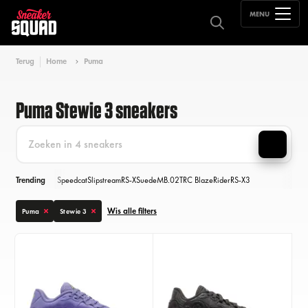
MENU
Terug
Home
Puma
Puma Stewie 3 sneakers
Trending
Speedcat
Slipstream
RS-X
Suede
MB.02
TRC Blaze
Rider
RS-X3
Wis alle filters
Puma
Stewie 3