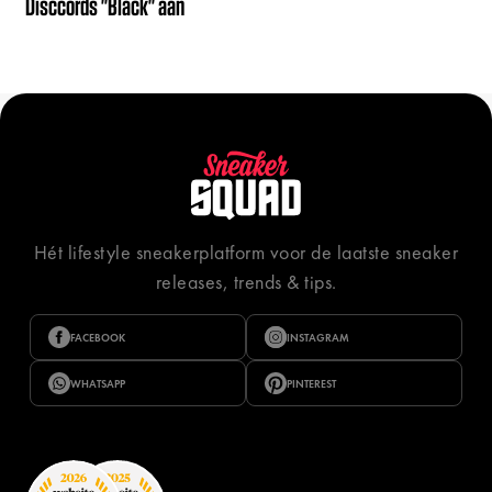
Disccords "Black" aan
Hét lifestyle sneakerplatform voor de laatste sneaker
releases, trends & tips.
FACEBOOK
INSTAGRAM
WHATSAPP
PINTEREST