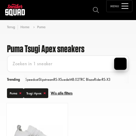
MENU
Terug
Home
Puma
Puma Tsugi Apex sneakers
Trending
Speedcat
Slipstream
RS-X
Suede
MB.02
TRC Blaze
Rider
RS-X3
Wis alle filters
Puma
Tsugi Apex