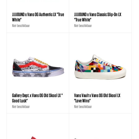
JJJJOUND x Vans OG Authentic LX "True
JJJJOUND x Vans Classic Slip-On LX
White"
"True White"
Niet beschikbaar
Niet beschikbaar
Gallery Dept. x Vans OG Old Skool LX "
Vans Vault x Vans OG Old Skool LX
Good Luck"
"Love Wins"
Niet beschikbaar
Niet beschikbaar