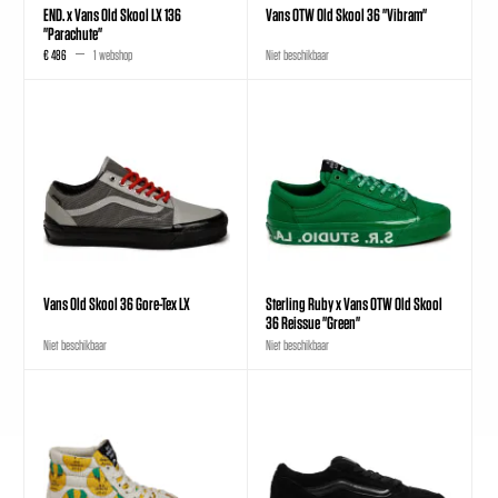
END. x Vans Old Skool LX 136
Vans OTW Old Skool 36 "Vibram"
"Parachute"
€ 486
1 webshop
Niet beschikbaar
Vans Old Skool 36 Gore-Tex LX
Sterling Ruby x Vans OTW Old Skool
36 Reissue "Green"
Niet beschikbaar
Niet beschikbaar