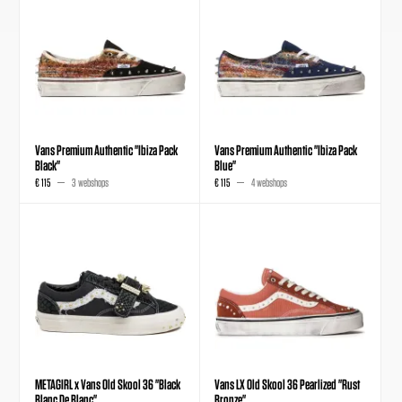
Vans Premium Authentic "Ibiza Pack
Vans Premium Authentic "Ibiza Pack
Black"
Blue"
€ 115
3 webshops
€ 115
4 webshops
METAGIRL x Vans Old Skool 36 "Black
Vans LX Old Skool 36 Pearlized "Rust
Blanc De Blanc"
Bronze"