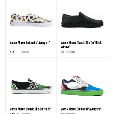
Vans x Marvel Authentic "Avengers"
Vans x Marvel Classic Slip-On "Black
Widow"
€ 124
1 webshop
Niet beschikbaar
Vans x Marvel Classic Slip-On "Hulk"
Vans x Marvel Old Skool "Avengers"
€ 224
1 webshop
Niet beschikbaar