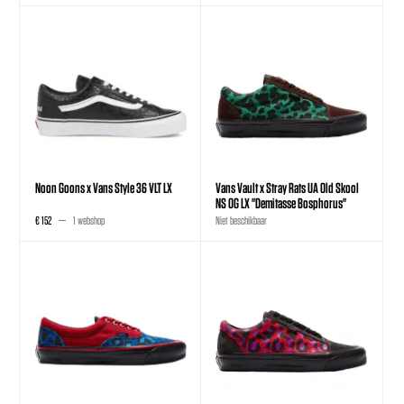
Noon Goons x Vans Style 36 VLT LX
Vans Vault x Stray Rats UA Old Skool
NS OG LX "Demitasse Bosphorus"
€ 152
1 webshop
Niet beschikbaar