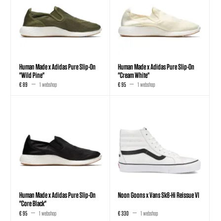
Human Made x Adidas Pure Slip-On
Human Made x Adidas Pure Slip-On
"Wild Pine"
"Cream White"
€ 89
1 webshop
€ 95
1 webshop
Human Made x Adidas Pure Slip-On
Noon Goons x Vans Sk8-Hi Reissue VI
"Core Black"
€ 95
1 webshop
€ 330
1 webshop