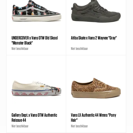
UNDERCOVER x Vans OTW Old Skool
Atiba Skate x Vans 2 Wayvee "Gray"
"Monster Black"
Niet beschikbaar
Niet beschikbaar
Gallery Dept. x Vans OTW Authentic
Vans LX Authentic 44 Wmns "Pony
Reissue 44
Hair"
Niet beschikbaar
Niet beschikbaar