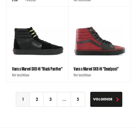
Vans x Marvel SK8-Hi "Black Panther"
Vans x Marvel SK8-Hi "Deadpool"
Niet beschikbaar
Niet beschikbaar
1
2
3
...
5
VOLGENDE
VOLGENDE