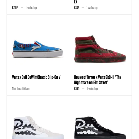
LX
€ 109
1 webshop
€ 85
1 webshop
Vans x Cali DeWitt Classic Slip-On V
House of Terror x Vans Sk8-Hi "The
Nightmare on Elm Street"
Niet beschikbaar
€ 90
1 webshop