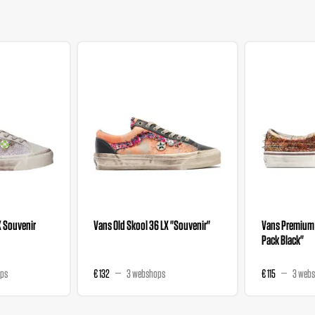
X Souvenir
Vans Old Skool 36 LX "Souvenir"
Vans Premium 
Pack Black"
ps
€ 132
3 webshops
€ 115
3 web