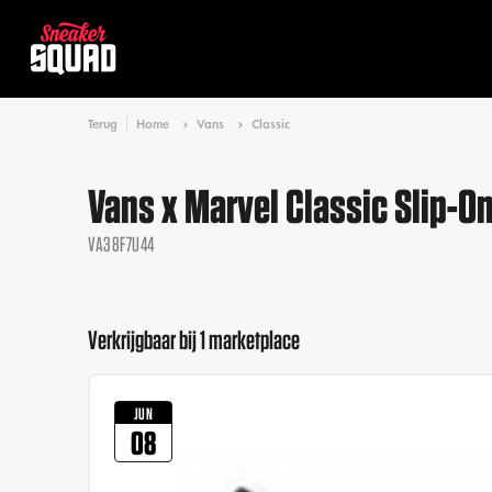
Terug
Home
Vans
Classic
Vans x Marvel Classic Slip-On
VA38F7U44
Verkrijgbaar bij 1 marketplace
JUN
08