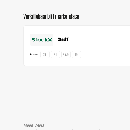
Verkrijgbaar bij 1 marketplace
StockX
38
41
42.5
45
Maten
MEER VANS