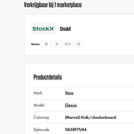
Verkrijgbaar bij 1 marketplace
StockX
38
41
42.5
45
Maten
Productdetails
Merk
Vans
Model
Classic
Colorway
(Marvel) Hulk/checkerboard
Stylecode
VA38F7U44