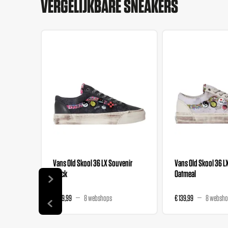
VERGELIJKBARE SNEAKERS
Vans Old Skool 36 LX Souvenir
Vans Old Skool 36 L
Black
Oatmeal
€ 139,99
8 webshops
€ 139,99
8 websho