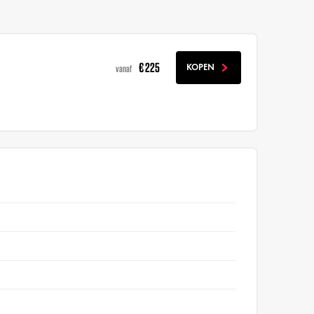
€ 225
KOPEN
vanaf