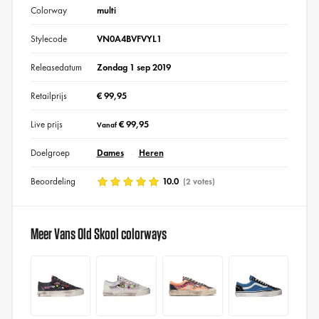
Colorway
multi
Stylecode
VN0A4BVFVYL1
Releasedatum
Zondag 1 sep 2019
Retailprijs
€ 99,95
Live prijs
€ 99,95
Vanaf
Doelgroep
Dames
Heren
Beoordeling
10.0
(2 votes)
Meer Vans Old Skool colorways