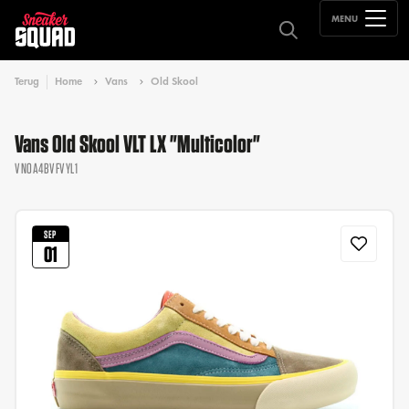
MENU
Terug
Home
Vans
Old Skool
Vans Old Skool VLT LX "Multicolor"
VN0A4BVFVYL1
SEP
01