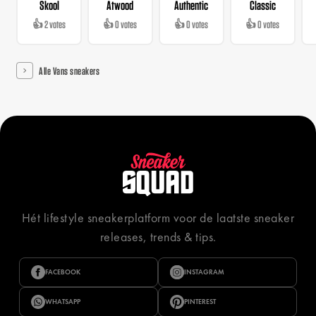
Skool
Atwood
Authentic
Classic
👍 2 votes
👍 0 votes
👍 0 votes
👍 0 votes
Alle Vans sneakers
Hét lifestyle sneakerplatform voor de laatste sneaker
releases, trends & tips.
FACEBOOK
INSTAGRAM
WHATSAPP
PINTEREST