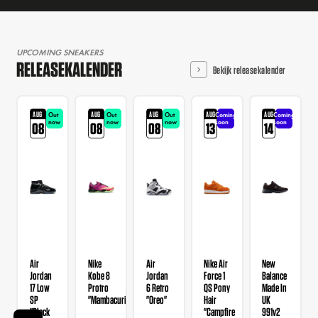
UPCOMING SNEAKERS
RELEASEKALENDER
Bekijk releasekalender
AUG
AUG
AUG
AUG
AUG
Out
Out
Out
Coming
Coming
now
now
now
soon
soon
08
08
08
13
14
Air
Nike
Air
Nike Air
New
Jordan
Kobe 8
Jordan
Force 1
Balance
17 Low
Protro
6 Retro
QS Pony
Made In
SP
"Mambacurial"
"Oreo"
Hair
UK
"Black
"Campfire
991v2