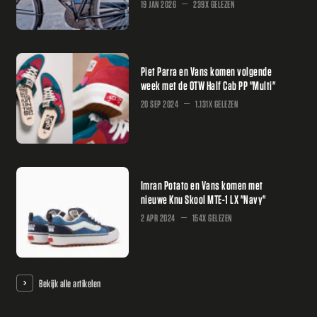
19 JAN 2026
239X GELEZEN
Piet Parra en Vans komen volgende
week met de OTW Half Cab PP "Multi"
20 SEP 2024
1.131X GELEZEN
Imran Potato en Vans komen met
nieuwe Knu Skool MTE-1 LX "Navy"
2 APR 2024
154X GELEZEN
Bekijk alle artikelen