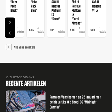
"Ibiza
"Ibiza
Sk8-Hi
Sk8-Hi
Sk8-Hi
Pack
Pack
Reissue
Reissue
Reissue
Black"
Blue"
Platform
Platform
Vlt Lx
LX
LX
"Camel"
"Coral
Almond"
3
4
1
1
1
€ 115
€ 115
€ 97
€ 373
€ 196
webshops
webshops
webshop
webshop
webshop
Alle Vans sneakers
OLD SKOOL NIEUWS
RECENTE ARTIKELEN
Parra en Vans komen op 22 januari met
de kleurrijke Old Skool 36 "Midnight
Carmin"