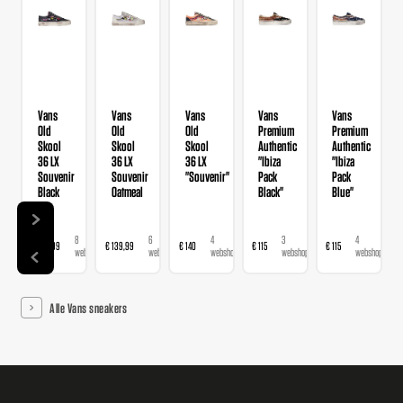
Vans
Vans
Vans
Vans
Vans
Old
Old
Old
Premium
Premium
Skool
Skool
Skool
Authentic
Authentic
36 LX
36 LX
36 LX
"Ibiza
"Ibiza
Souvenir
Souvenir
"Souvenir"
Pack
Pack
Black
Oatmeal
Black"
Blue"
8
6
4
3
4
€ 139,99
€ 139,99
€ 140
€ 115
€ 115
webshops
webshops
webshops
webshops
webshops
Alle Vans sneakers