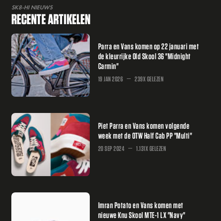
SK8-HI NIEUWS
RECENTE ARTIKELEN
Parra en Vans komen op 22 januari met
de kleurrijke Old Skool 36 "Midnight
Carmin"
19 JAN 2026
239X GELEZEN
Piet Parra en Vans komen volgende
week met de OTW Half Cab PP "Multi"
20 SEP 2024
1.131X GELEZEN
Imran Potato en Vans komen met
nieuwe Knu Skool MTE-1 LX "Navy"