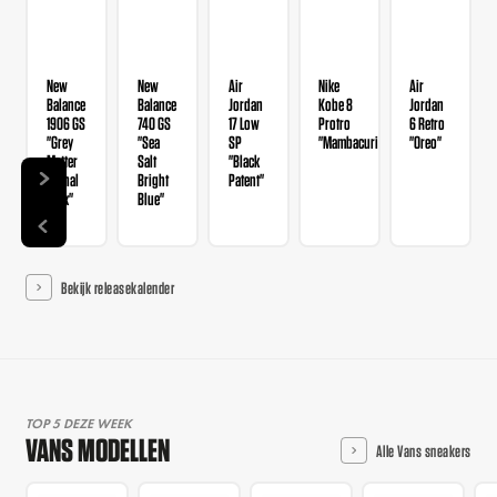
New
New
Air
Nike
Air
Balance
Balance
Jordan
Kobe 8
Jordan
1906 GS
740 GS
17 Low
Protro
6 Retro
"Grey
"Sea
SP
"Mambacurial"
"Oreo"
Matter
Salt
"Black
Signal
Bright
Patent"
Pink"
Blue"
Bekijk releasekalender
TOP 5 DEZE WEEK
VANS MODELLEN
Alle Vans sneakers