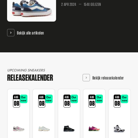
2 APR 2024
154X GELEZEN
Bekijk alle artikelen
UPCOMING SNEAKERS
RELEASEKALENDER
Bekijk releasekalender
AUG
AUG
AUG
AUG
AUG
Out
Out
Out
Out
Out
now
now
now
now
now
08
08
08
08
08