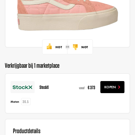
HOT
NOT
Verkrijgbaar bij 1 marketplace
StockX
€ 373
KOPEN
vanaf
36.5
Maten
Productdetails