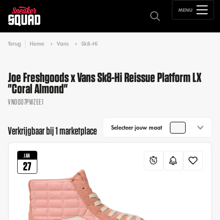
MENU
Terug
Home
Vans
Sk8-Hi
Joe Freshgoods x Vans Sk8-Hi Reissue Platform LX
"Coral Almond"
VN0007PWZEE1
Selecteer jouw maat
Verkrijgbaar bij 1 marketplace
JAN
27