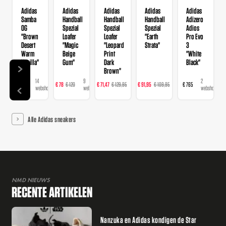
Adidas
Adidas
Adidas
Adidas
Adidas
Samba
Handball
Handball
Handball
Adizero
OG
Spezial
Spezial
Spezial
Adios
"Brown
Loafer
Loafer
"Earth
Pro Evo
Desert
"Magic
"Leopard
Strata"
3
Warm
Beige
Print
"White
Vanilla"
Gum"
Dark
Black"
Brown"
14
9
16
23
2
€ 120
€ 78
€ 120
€ 71,47
€ 129,95
€ 91,95
€ 109,95
€ 765
webshops
webshops
webshops
webshops
webshops
Alle Adidas sneakers
NMD NIEUWS
RECENTE ARTIKELEN
Nanzuka en Adidas kondigen de Star