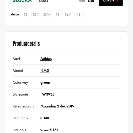
StockX
€ 181
KOPEN
vanaf
42
42⅔
43⅓
44
45⅓
46
Maten
Productdetails
Merk
Adidas
Model
NMD
Colorway
green
Stylecode
FW3935
Releasedatum
Maandag 2 dec 2019
Retailprijs
€ 140
Live prijs
€ 181
Vanaf