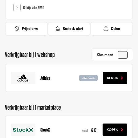
Bekijk alle NMD
Prijsalarm
Restock alert
Delen
Verkrijgbaar bij 1 webshop
Kies maat
Adidas
BEKIJK
Uitverkocht
Verkrijgbaar bij 1 marketplace
StockX
€ 181
KOPEN
vanaf