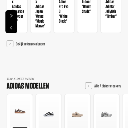
x
x
Adios
Indoor
Adidas
Adidas
Adidas
Pro Evo
"Denim
Adistar
Megaride
Japan
3
Studs"
Jellyfish
"Powder
Wmns
"White
"Timber"
Red"
"Magic
Black"
Mauve"
Bekijk releasekalender
TOP 5 DEZE WEEK
ADIDAS MODELLEN
Alle Adidas sneakers