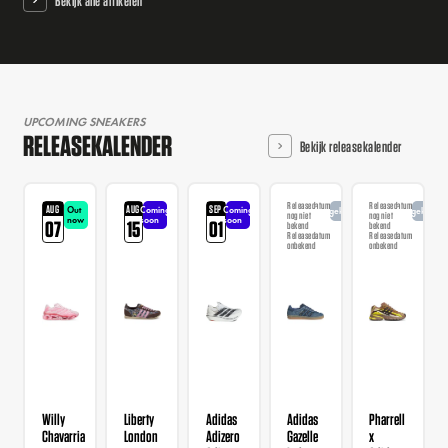
Bekijk alle artikelen
UPCOMING SNEAKERS
RELEASEKALENDER
Bekijk releasekalender
Releasedatum
Releasedatum
AUG
AUG
SEP
Out
Coming
Coming
Aangekondigd
Aangekondi
nog niet
nog niet
now
soon
soon
07
15
01
bekend
bekend
Releasedatum
Releasedatum
onbekend
onbekend
Willy
Liberty
Adidas
Adidas
Pharrell
Chavarria
London
Adizero
Gazelle
x