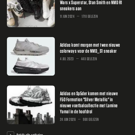
Wars x Superstar, Stan Smith en NMD R1
sneakers aan
11 JUN 2024
171X GELEZEN
Adidas komt morgen met twee nieuwe
colorways voor de NMD_S1 sneaker
4 JUL 2023
44X GELEZEN
Adidas en Sp5der komen met nieuwe
F50 Formotion "Silver Metallic" in
nieuwe voetbalcollectie met Lamine
Yamal in de hoofdrol
24 JUN 2026
98X GELEZEN