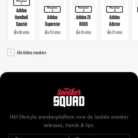
Nummer
1
Nummer
Nummer
Nummer
Adidas
2
3
4
Handball
Adidas
Adidas ZX
Adidas
Spezial
Superstar
8000
Adistar
👍 66 votes
👍 23 votes
👍 18 votes
👍 12 votes
Alle Adidas sneakers
Hét lifestyle sneakerplatform voor de laatste sneaker
releases, trends & tips.