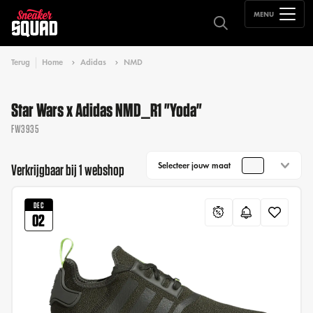
MENU
Terug
Home
Adidas
NMD
Star Wars x Adidas NMD_R1 "Yoda"
FW3935
Selecteer jouw maat
Verkrijgbaar bij 1 webshop
DEC
02