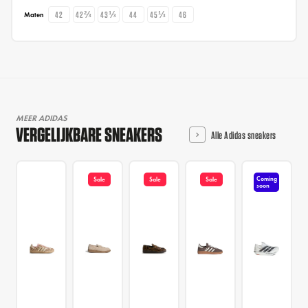
42
42⅔
43⅓
44
45⅓
46
Maten
MEER ADIDAS
VERGELIJKBARE SNEAKERS
Alle Adidas sneakers
Coming
Sale
Sale
Sale
soon