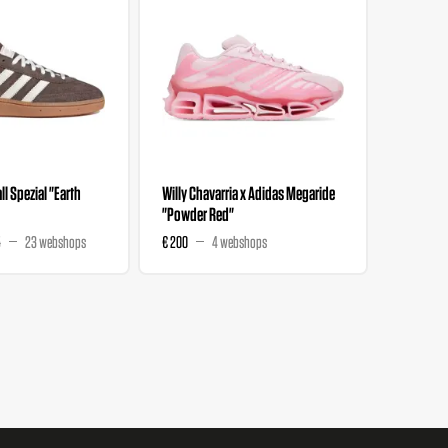
l Spezial "Earth
Willy Chavarria x Adidas Megaride
Adidas Ad
"Powder Red"
"White B
5
23 webshops
€ 200
4 webshops
€ 765