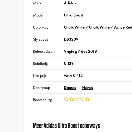
Merk
Adidas
Model
Ultra Boost
Colorway
Chalk White / Chalk White / Active Re
Stylecode
DB3209
Releasedatum
Vrijdag 7 dec 2018
Retailprijs
€ 139
Live prijs
€ 415
Vanaf
Doelgroep
Dames
Heren
Beoordeling
Meer Adidas Ultra Boost colorways