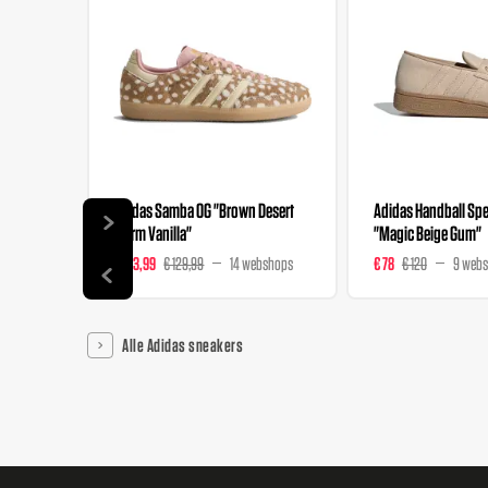
Adidas Samba OG "Brown Desert
Adidas Handball Spez
Warm Vanilla"
"Magic Beige Gum"
€ 103,99
€ 129,99
14 webshops
€ 78
€ 120
9 web
Alle Adidas sneakers