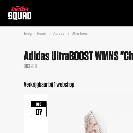
Terug
Home
Adidas
Ultra Boost
Adidas UltraBOOST WMNS "Cha
DB3209
Verkrijgbaar bij 1 webshop
DEC
07