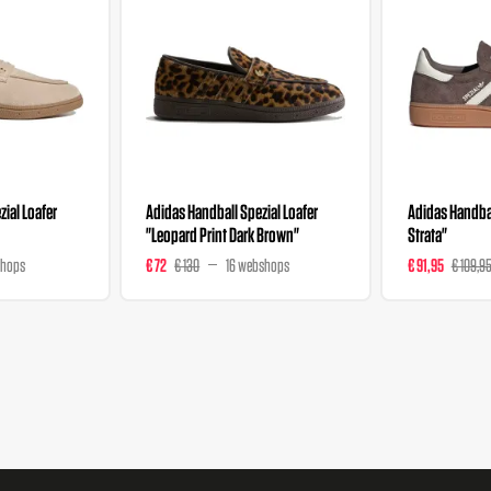
ial Loafer
Adidas Handball Spezial Loafer
Adidas Handbal
"Leopard Print Dark Brown"
Strata"
shops
€ 72
€ 130
16 webshops
€ 91,95
€ 109,9