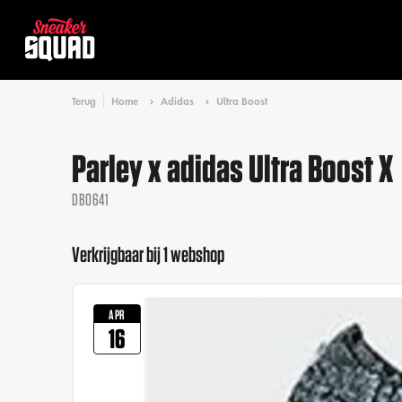
Terug
Home
Adidas
Ultra Boost
Parley x adidas Ultra Boost X
DB0641
Verkrijgbaar bij 1 webshop
APR
16