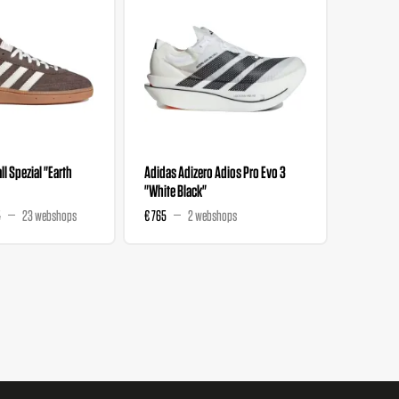
l Spezial "Earth
Adidas Adizero Adios Pro Evo 3
Liberty 
"White Black"
Wmns "M
5
23 webshops
€ 765
2 webshops
€ 129