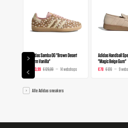
Adidas Samba OG "Brown Desert
Adidas Handball Spez
Warm Vanilla"
"Magic Beige Gum"
€ 103,99
€ 129,99
14 webshops
€ 78
€ 120
9 web
Alle Adidas sneakers