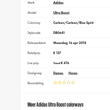
Merk
Adidas
Model
Ultra Boost
Colorway
Carbon/Carbon/Blue Spirit
Stylecode
DB0641
Releasedatum
Maandag 16 apr 2018
Retailprijs
€ 137
Live prijs
€ 476
Vanaf
Doelgroep
Dames
Heren
Beoordeling
Meer Adidas Ultra Boost colorways