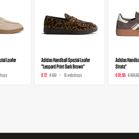
ial Loafer
Adidas Handball Spezial Loafer
Adidas Handbal
"Leopard Print Dark Brown"
Strata"
shops
€ 72
€ 130
16 webshops
€ 91,95
€ 109,9