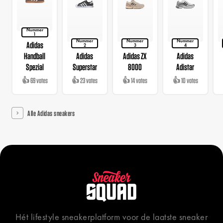
Nummer
1
Nummer
Nummer
Nummer
Adidas
2
3
4
Handball
Adidas
Adidas ZX
Adidas
Spezial
Superstar
8000
Adistar
👍 69 votes
👍 23 votes
👍 14 votes
👍 10 votes
Alle Adidas sneakers
Hét lifestyle sneakerplatform voor de laatste sneaker