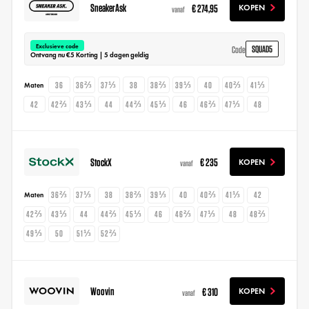
SneakerAsk
€ 274,95
KOPEN
vanaf
Exclusieve code
SQUAD5
Code
Ontvang nu €5 Korting | 5 dagen geldig
36
36⅔
37⅓
38
38⅔
39⅓
40
40⅔
41⅓
Maten
42
42⅔
43⅓
44
44⅔
45⅓
46
46⅔
47⅓
48
StockX
€ 235
KOPEN
vanaf
36⅔
37⅓
38
38⅔
39⅓
40
40⅔
41⅓
42
Maten
42⅔
43⅓
44
44⅔
45⅓
46
46⅔
47⅓
48
48⅔
49⅓
50
51⅓
52⅔
Woovin
€ 310
KOPEN
vanaf