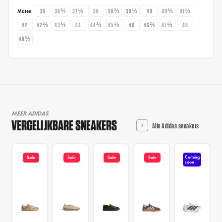
36
36⅔
37⅓
38
38⅔
39⅓
40
40⅔
41⅓
Maten
42
42⅔
43⅓
44
44⅔
45⅓
46
46⅔
47⅓
48
48⅔
MEER ADIDAS
VERGELIJKBARE SNEAKERS
Alle Adidas sneakers
Coming
Sale
Sale
Sale
Sale
soon