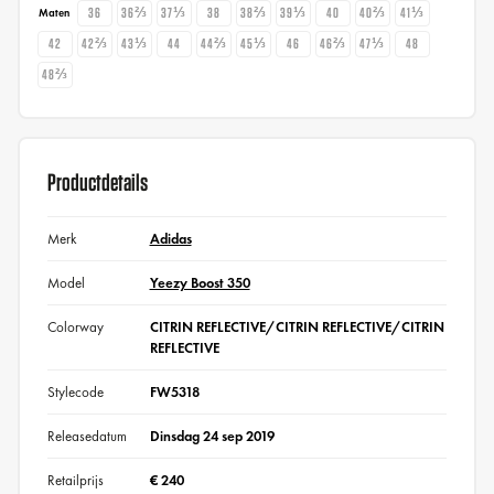
36
36⅔
37⅓
38
38⅔
39⅓
40
40⅔
41⅓
Maten
42
42⅔
43⅓
44
44⅔
45⅓
46
46⅔
47⅓
48
48⅔
Productdetails
Merk
Adidas
Model
Yeezy Boost 350
Colorway
CITRIN REFLECTIVE/CITRIN REFLECTIVE/CITRIN
REFLECTIVE
Stylecode
FW5318
Releasedatum
Dinsdag 24 sep 2019
Retailprijs
€ 240