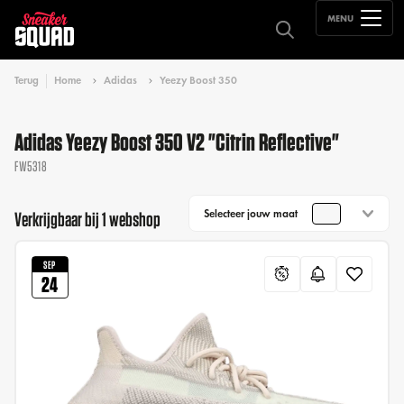
MENU
Terug
Home
Adidas
Yeezy Boost 350
Adidas Yeezy Boost 350 V2 "Citrin Reflective"
FW5318
Selecteer jouw maat
Verkrijgbaar bij 1 webshop
SEP
24