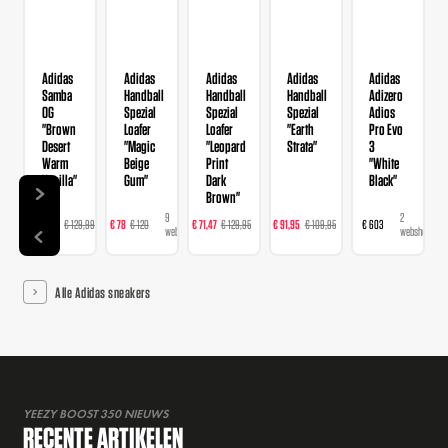
Adidas
Adidas
Adidas
Adidas
Adidas
Samba
Handball
Handball
Handball
Adizero
OG
Spezial
Spezial
Spezial
Adios
"Brown
Loafer
Loafer
"Earth
Pro Evo
Desert
"Magic
"Leopard
Strata"
3
Warm
Beige
Print
"White
Vanilla"
Gum"
Dark
Black"
Brown"
14
9
16
23
2
€ 103,99
€ 129,99
€ 78
€ 120
€ 71,47
€ 129,95
€ 91,95
€ 109,95
€ 603
webshops
webshops
webshops
webshops
webshops
Alle Adidas sneakers
YEEZY BOOST 350 NIEUWS
RECENTE ARTIKELEN