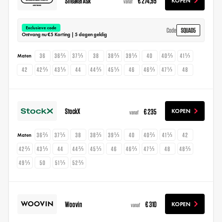
SneakerAsk
€ 274,95
KOPEN
vanaf
Exclusieve code
SQUAD5
Code
Ontvang nu €5 Korting | 5 dagen geldig
36
36⅔
37⅓
38
38⅔
39⅓
40
40⅔
41⅓
Maten
42
42⅔
43⅓
44
44⅔
45⅓
46
46⅔
47⅓
48
StockX
€ 235
KOPEN
vanaf
36⅔
37⅓
38
38⅔
39⅓
40
40⅔
41⅓
42
Maten
42⅔
43⅓
44
44⅔
45⅓
46
46⅔
47⅓
48
48⅔
49⅓
50
51⅓
52⅔
Woovin
€ 310
KOPEN
vanaf