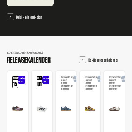
Bekijk alle artikelen
UPCOMING SNEAKERS
RELEASEKALENDER
Bekijk releasekalender
Releasedatum
Releasedatum
Releasedatum
AUG
SEP
Coming
Coming
Aangekondigd
Aangekondigd
Aangekondi
nog niet
nog niet
nog niet
soon
soon
15
01
bekend
bekend
bekend
Releasedatum
Releasedatum
Releasedatum
onbekend
onbekend
onbekend