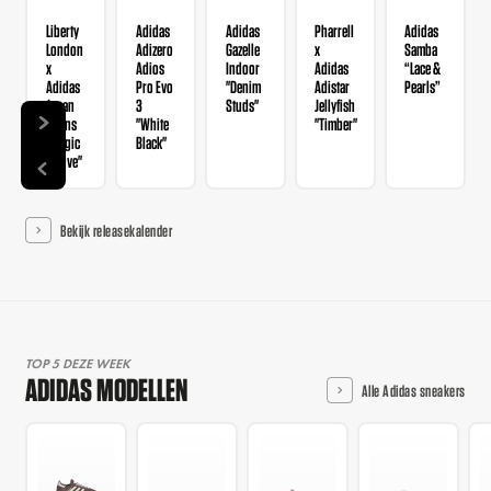
Liberty
Adidas
Adidas
Pharrell
Adidas
London
Adizero
Gazelle
x
Samba
x
Adios
Indoor
Adidas
“Lace &
Adidas
Pro Evo
"Denim
Adistar
Pearls”
Japan
3
Studs"
Jellyfish
Wmns
"White
"Timber"
"Magic
Black"
Mauve"
Bekijk releasekalender
TOP 5 DEZE WEEK
ADIDAS MODELLEN
Alle Adidas sneakers