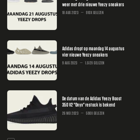
weer met drie nieuwe Yeezy sneakers
18 AUG 2023
910X GELEZEN
Adidas dropt op maandag 14 augustus
vier nieuwe Yeezy sneakers
9 AUG 2023
1.512X GELEZEN
De datum van de Adidas Yeezy Boost
350 V2 "Onyx" restock is bekend
26 MEI 2023
590X GELEZEN