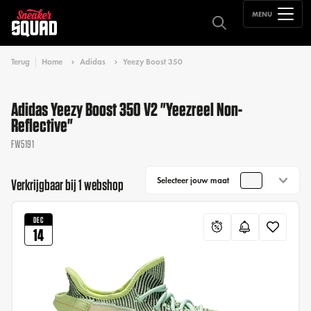
MENU
Terug
Home
Adidas
Yeezy Boost 350
Adidas Yeezy Boost 350 V2 "Yeezreel Non-
Reflective"
FW5191
Selecteer jouw maat
Verkrijgbaar bij 1 webshop
DEC
14