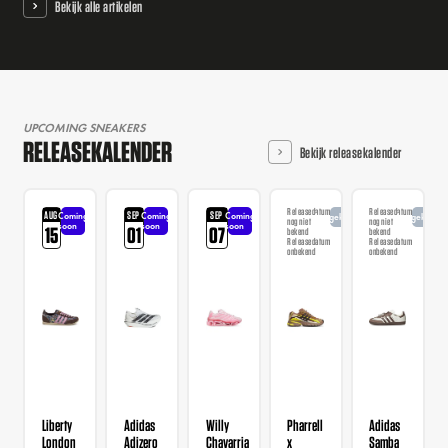
Bekijk alle artikelen
UPCOMING SNEAKERS
RELEASEKALENDER
Bekijk releasekalender
Releasedatum
Releasedatum
AUG
SEP
SEP
Coming
Coming
Coming
Aangekondigd
Aangekondi
nog niet
nog niet
soon
soon
soon
15
01
07
bekend
bekend
Releasedatum
Releasedatum
onbekend
onbekend
Liberty
Adidas
Willy
Pharrell
Adidas
London
Adizero
Chavarria
x
Samba