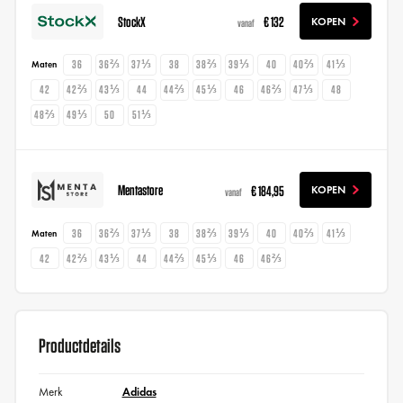
StockX
€ 132
KOPEN
vanaf
36
36⅔
37⅓
38
38⅔
39⅓
40
40⅔
41⅓
Maten
42
42⅔
43⅓
44
44⅔
45⅓
46
46⅔
47⅓
48
48⅔
49⅓
50
51⅓
Mentastore
€ 184,95
KOPEN
vanaf
36
36⅔
37⅓
38
38⅔
39⅓
40
40⅔
41⅓
Maten
42
42⅔
43⅓
44
44⅔
45⅓
46
46⅔
Productdetails
Merk
Adidas