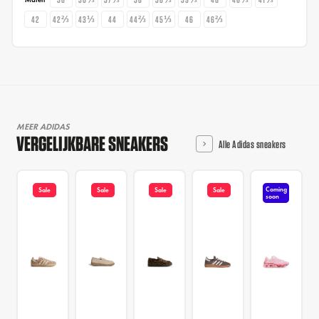
42
42⅔
43⅓
44
44⅔
45⅓
46
46⅔
MEER ADIDAS
VERGELIJKBARE SNEAKERS
Alle Adidas sneakers
Coming
Sale
Sale
Sale
Sale
soon