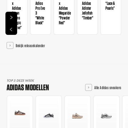
x
Adios
x
Adidas
“Lace &
Adidas
Pro Evo
Adidas
Adistar
Pearls”
Japan
3
Megaride
Jellyfish
Wmns
"White
"Powder
"Timber"
"Magic
Black"
Red"
Mauve"
Bekijk releasekalender
TOP 5 DEZE WEEK
ADIDAS MODELLEN
Alle Adidas sneakers