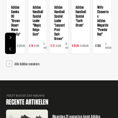
Adidas
Adidas
Adidas
Adidas
Willy
Samba
Handball
Handball
Handball
Chavarria
OG
Spezial
Spezial
Spezial
x
"Brown
Loafer
Loafer
"Earth
Adidas
Desert
"Magic
"Leopard
Strata"
Megaride
Warm
Beige
Print
"Powder
Vanilla"
Gum"
Dark
Red"
Brown"
14
9
16
23
4
€ 103,99
€ 129,99
€ 78
€ 120
€ 72
€ 130
€ 91,95
€ 109,95
€ 200
webshops
webshops
webshops
webshops
webshops
Alle Adidas sneakers
YEEZY BOOST 350 NIEUWS
RECENTE ARTIKELEN
Maandag 21 augustus komt Adidas