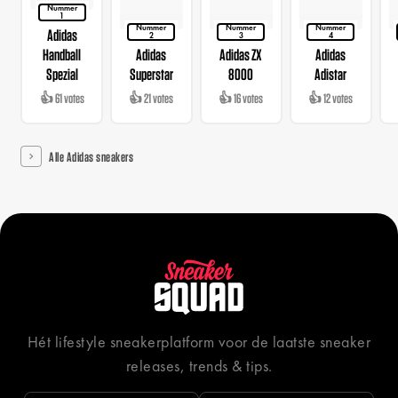
Nummer
1
Nummer
Nummer
Nummer
Adidas
2
3
4
Handball
Adidas
Adidas ZX
Adidas
Spezial
Superstar
8000
Adistar
👍 61 votes
👍 21 votes
👍 16 votes
👍 12 votes
Alle Adidas sneakers
Hét lifestyle sneakerplatform voor de laatste sneaker
releases, trends & tips.