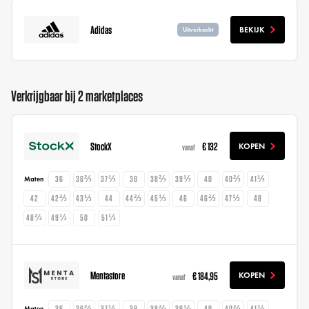
Adidas
BEKIJK
Uitverkocht
Verkrijgbaar bij 2 marketplaces
StockX
€ 132
KOPEN
vanaf
36
36⅔
37⅓
38
38⅔
39⅓
40
40⅔
41⅓
Maten
42
42⅔
43⅓
44
44⅔
45⅓
46
46⅔
47⅓
48
48⅔
49⅓
50
51⅓
Mentastore
€ 184,95
KOPEN
vanaf
36
36⅔
37⅓
38
38⅔
39⅓
40
40⅔
41⅓
Maten