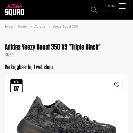
MENU
Terug
Home
Adidas
Yeezy Boost 350
Adidas Yeezy Boost 350 V3 "Triple Black"
FB7876
Verkrijgbaar bij 1 webshop
DEC
07