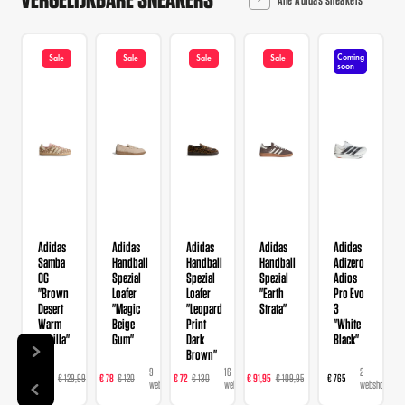
Coming
Sale
Sale
Sale
Sale
soon
Adidas
Adidas
Adidas
Adidas
Adidas
Samba
Handball
Handball
Handball
Adizero
OG
Spezial
Spezial
Spezial
Adios
"Brown
Loafer
Loafer
"Earth
Pro Evo
Desert
"Magic
"Leopard
Strata"
3
Warm
Beige
Print
"White
Vanilla"
Gum"
Dark
Black"
Brown"
14
9
16
23
2
€ 103,99
€ 129,99
€ 78
€ 120
€ 72
€ 130
€ 91,95
€ 109,95
€ 765
webshops
webshops
webshops
webshops
webshops