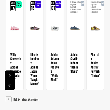
Releasedatum
Releasedatum
AUG
AUG
SEP
Out
Coming
Coming
Aangekondigd
Aangekondi
nog niet
nog niet
now
soon
soon
07
15
01
bekend
bekend
Releasedatum
Releasedatum
onbekend
onbekend
Willy
Liberty
Adidas
Adidas
Pharrell
Chavarria
London
Adizero
Gazelle
x
x
x
Adios
Indoor
Adidas
Adidas
Adidas
Pro Evo
"Denim
Adistar
Megaride
Japan
3
Studs"
Jellyfish
"Powder
Wmns
"White
"Timber"
Red"
"Magic
Black"
Mauve"
Bekijk releasekalender