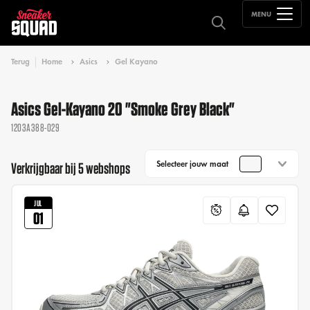
MENU
Terug
Home
Asics
Gel Kayano
Asics Gel-Kayano 20 "Smoke Grey Black"
1203A388-029
Selecteer jouw maat
Verkrijgbaar bij 5 webshops
JUL
01