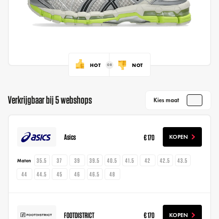
HOT
NOT
Verkrijgbaar bij 5 webshops
Kies maat
Asics
€ 170
KOPEN
35.5
37
39
39.5
40.5
41.5
42
42.5
43.5
Maten
44
44.5
45
46
46.5
48
FOOTDISTRICT
€ 170
KOPEN