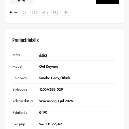
39
39.5
43.5
44.5
45
Maten
Productdetails
Merk
Asics
Model
Gel Kayano
Colorway
Smoke Grey/Black
Stylecode
1203A388-029
Releasedatum
Woensdag 1 jul 2026
Retailprijs
€ 170
Live prijs
€ 136,49
Vanaf