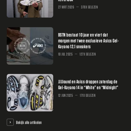
27 MRT 2026
378X GELEZEN
BSTN bestaat 10 jaar en viert dat
morgen met twee exclusieve Asics Gel-
Kayano 12.1 sneakers
10 JUL 2025
127X GELEZEN
JJJJound en Asics droppen zaterdag de
Gel-Kayano 14 in “White” en “Midnight”
12 JUN 2025
171X GELEZEN
Bekijk alle artikelen