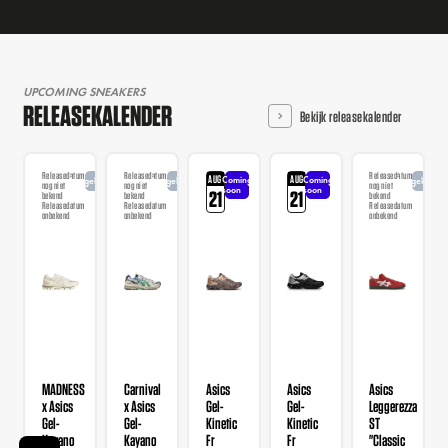
UPCOMING SNEAKERS
RELEASEKALENDER
Bekijk releasekalender
Releasedatum
Releasedatum
Releasedatum
AUG
AUG
Coming
Coming
Aangekondigd
Aangekondigd
Aangekondi
nog niet
nog niet
nog niet
soon
soon
21
21
bekend
bekend
bekend
Releasedatum
Releasedatum
Releasedatum
onbekend
onbekend
onbekend
MADNESS
Carnival
Asics
Asics
Asics
x Asics
x Asics
Gel-
Gel-
Leggerezza
Gel-
Gel-
Kinetic
Kinetic
ST
Kayano
Kayano
Fr
Fr
"Classic