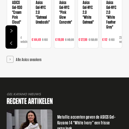
ASICS
Asics
Asics
Asics
Asics
Gel-1130
Gel-NYC
Gel-NYC
Gel-NYC
Gel-NYC
"Cream
2.0
"Pink
2.0
2.0
Pink
"Oatmeal
Glow
"White
"White
Cloud"
Umeboshi"
Concrete"
Oatmeal"
Feather
Grey"
4
4
15
21
23
€ 109
€ 144,49
€ 160
€ 119,99
€ 149,99
€ 127,99
€ 159,99
€ 112
€ 160
€ 
webshops
webshops
webshops
webshops
webshops
Alle Asics sneakers
GEL KAYANO NIEUWS
RECENTE ARTIKELEN
Metallic accenten geven de ASICS Gel-
Kayano 14 “White Ivory” een frisse
retro look