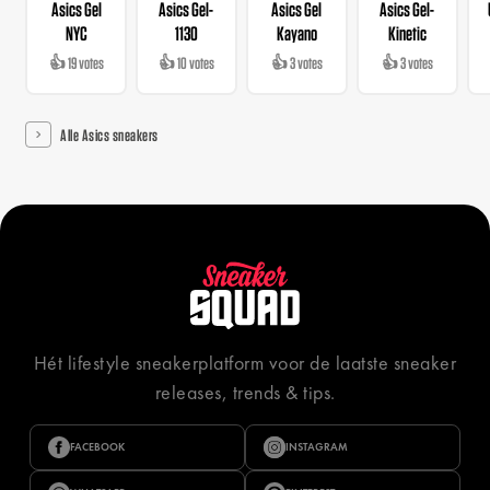
Asics Gel
Asics Gel-
Asics Gel
Asics Gel-
NYC
1130
Kayano
Kinetic
👍 19 votes
👍 10 votes
👍 3 votes
👍 3 votes
Alle Asics sneakers
Hét lifestyle sneakerplatform voor de laatste sneaker
releases, trends & tips.
FACEBOOK
INSTAGRAM