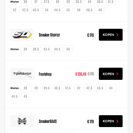
36
37
37.5
38
39
39.5
40
40.5
41.5
Maten
42
42.5
43.5
44
44.5
45
46
46.5
48
Sneaker District
€ 170
KOPEN
39
39.5
43.5
44.5
45
Maten
Footshop
€ 136,49
€ 170
KOPEN
38
39
39.5
40.5
41.5
42
42.5
43.5
44
Maten
44.5
45
SneakerBAAS
€ 170
KOPEN