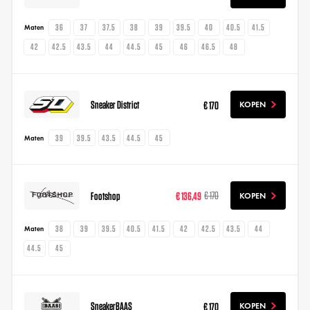
36
37
37.5
38
39
39.5
40
40.5
41.5
Maten
42
42.5
43.5
44
44.5
45
46
46.5
48
Sneaker District
€ 170
KOPEN
39
39.5
43.5
44.5
45
Maten
Footshop
€ 136,49
€ 170
KOPEN
38
39
39.5
40.5
41.5
42
42.5
43.5
44
Maten
44.5
45
SneakerBAAS
€ 170
KOPEN