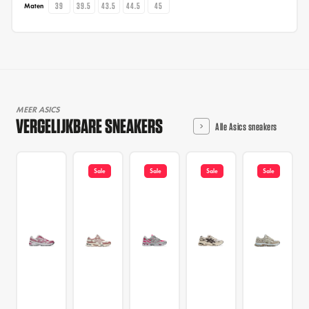
39
39.5
43.5
44.5
45
Maten
MEER ASICS
VERGELIJKBARE SNEAKERS
Alle Asics sneakers
Sale
Sale
Sale
Sale