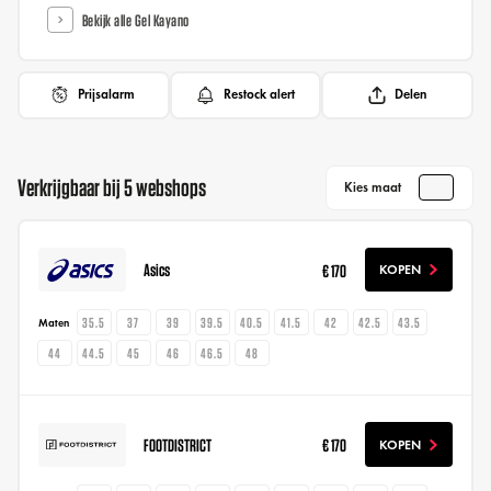
Bekijk alle Gel Kayano
Prijsalarm
Restock alert
Delen
Verkrijgbaar bij 5 webshops
Kies maat
Asics
€ 170
KOPEN
35.5
37
39
39.5
40.5
41.5
42
42.5
43.5
Maten
44
44.5
45
46
46.5
48
FOOTDISTRICT
€ 170
KOPEN