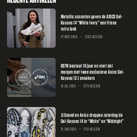
Metallic accenten geven de ASICS Gel-
Kayano 14 “White Ivory” een frisse
retro look
27 MRT 2026
378X GELEZEN
BSTN bestaat 10 jaar en viert dat
morgen met twee exclusieve Asics Gel-
Kayano 12.1 sneakers
10 JUL 2025
127X GELEZEN
JJJJound en Asics droppen zaterdag de
Gel-Kayano 14 in “White” en “Midnight”
12 JUN 2025
171X GELEZEN