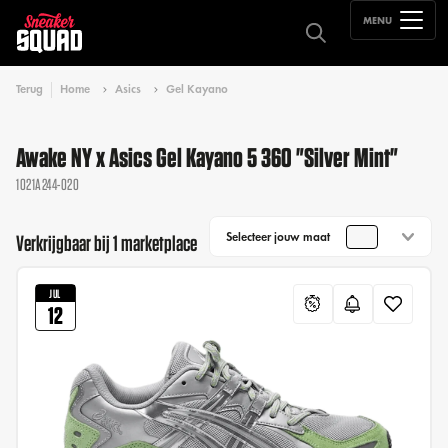
MENU
Terug
Home
Asics
Gel Kayano
Awake NY x Asics Gel Kayano 5 360 "Silver Mint"
1021A244-020
Selecteer jouw maat
Verkrijgbaar bij 1 marketplace
JUL
12