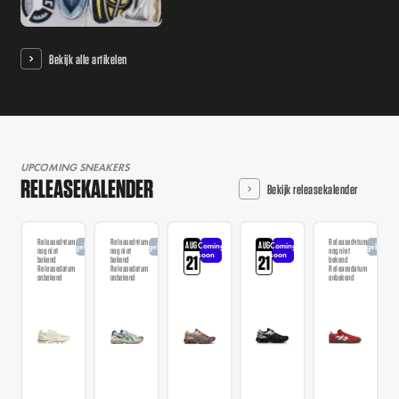
Bekijk alle artikelen
UPCOMING SNEAKERS
RELEASEKALENDER
Bekijk releasekalender
Releasedatum
Releasedatum
Releasedatum
AUG
AUG
Coming
Coming
Aangekondigd
Aangekondigd
Aangekondi
nog niet
nog niet
nog niet
soon
soon
21
21
bekend
bekend
bekend
Releasedatum
Releasedatum
Releasedatum
onbekend
onbekend
onbekend