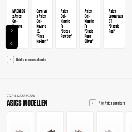
MADNESS
Carnival
Asics
Asics
Asics
x Asics
x Asics
Gel-
Gel-
Leggerezza
Gel-
Gel-
Kinetic
Kinetic
ST
Kayano
Kayano
Fr
Fr
"Classic
12.1
12.1
"Cocoa
"Black
Red"
"Phra
Powder"
Pure
Nakhon"
Silver"
Bekijk releasekalender
TOP 5 DEZE WEEK
ASICS MODELLEN
Alle Asics sneakers