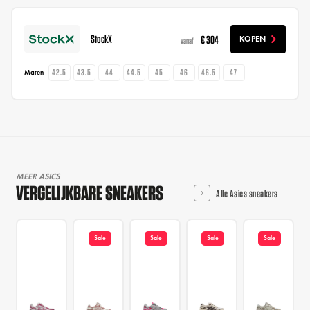
StockX
€ 304
KOPEN
vanaf
42.5
43.5
44
44.5
45
46
46.5
47
Maten
MEER ASICS
VERGELIJKBARE SNEAKERS
Alle Asics sneakers
Sale
Sale
Sale
Sale