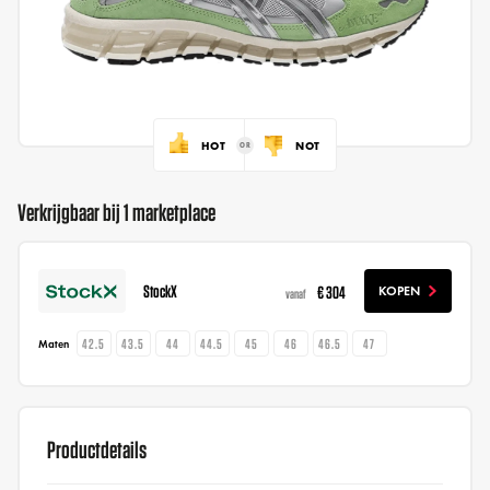
HOT
NOT
Verkrijgbaar bij 1 marketplace
StockX
€ 304
KOPEN
vanaf
42.5
43.5
44
44.5
45
46
46.5
47
Maten
Productdetails