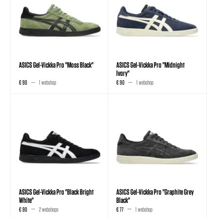
ASICS Gel-Vickka Pro "Moss Black"
ASICS Gel-Vickka Pro "Midnight
Ivory"
€ 90
1 webshop
€ 90
1 webshop
ASICS Gel-Vickka Pro "Black Bright
ASICS Gel-Vickka Pro "Graphite Grey
White"
Black"
€ 90
2 webshops
€ 77
1 webshop