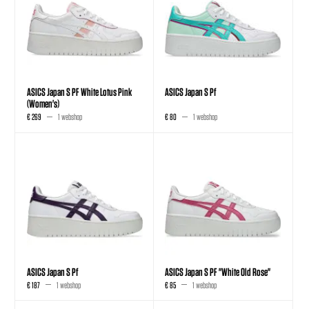
ASICS Japan S PF White Lotus Pink
ASICS Japan S Pf
(Women's)
€ 269
1 webshop
€ 80
1 webshop
ASICS Japan S Pf
ASICS Japan S PF "White Old Rose"
€ 187
1 webshop
€ 85
1 webshop