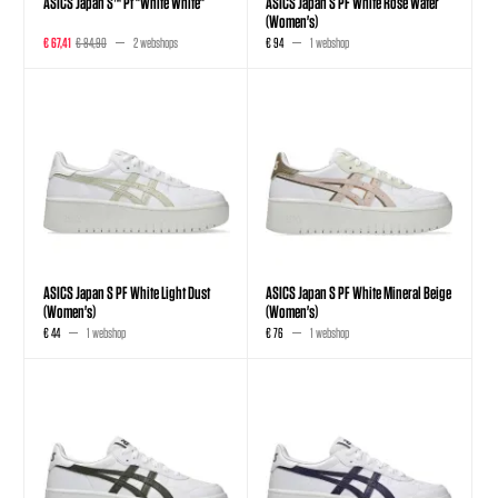
ASICS Japan S™ Pf "White White"
ASICS Japan S PF White Rose Water
(Women's)
€ 67,41
€ 84,90
2 webshops
€ 94
1 webshop
ASICS Japan S PF White Light Dust
ASICS Japan S PF White Mineral Beige
(Women's)
(Women's)
€ 44
1 webshop
€ 76
1 webshop