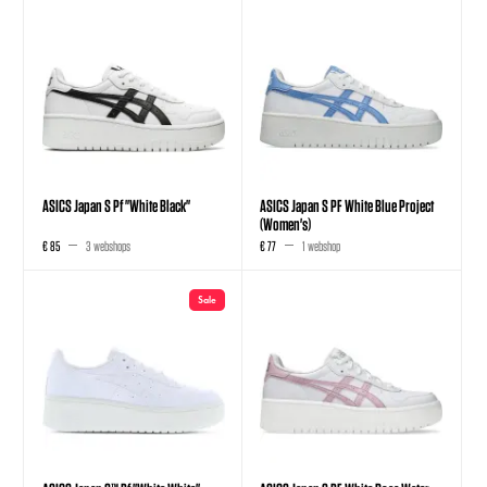
ASICS Japan S Pf "White Black"
ASICS Japan S PF White Blue Project
(Women's)
€ 85
3 webshops
€ 77
1 webshop
Sale