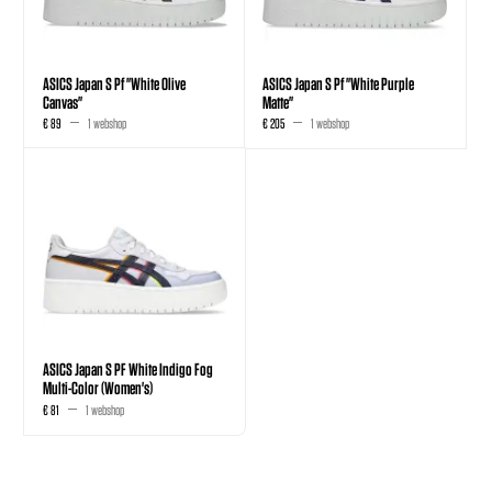
ASICS Japan S Pf "White Olive
ASICS Japan S Pf "White Purple
Canvas"
Matte"
€ 89
1 webshop
€ 205
1 webshop
ASICS Japan S PF White Indigo Fog
Multi-Color (Women's)
€ 81
1 webshop