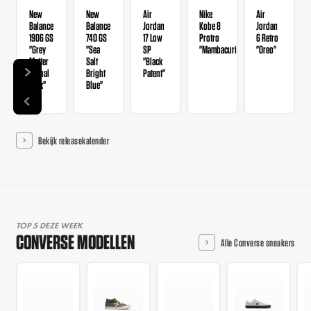
New
New
Air
Nike
Air
Balance
Balance
Jordan
Kobe 8
Jordan
1906 GS
740 GS
17 Low
Protro
6 Retro
"Grey
"Sea
SP
"Mambacurial"
"Oreo"
Matter
Salt
"Black
Signal
Bright
Patent"
Pink"
Blue"
Bekijk releasekalender
TOP 5 DEZE WEEK
CONVERSE MODELLEN
Alle Converse sneakers