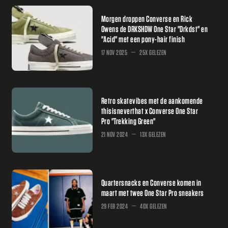
Morgen droppen Converse en Rick
Owens de DRKSHDW One Star "Drkdst" en
"Acid" met een pony-hair finish
17 NOV 2025
25X GELEZEN
Retro skatevibes met de aankomende
thisisneverthat x Converse One Star
Pro "Trekking Green"
21 NOV 2024
13X GELEZEN
Quartersnacks en Converse komen in
maart met twee One Star Pro sneakers
29 FEB 2024
40X GELEZEN