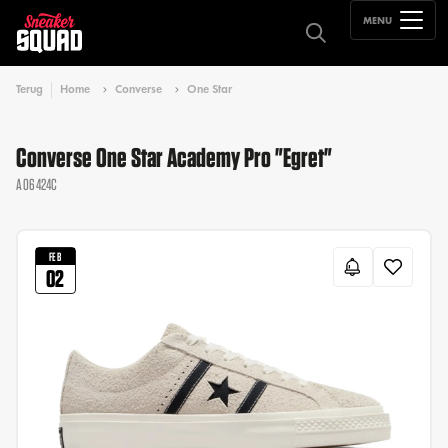
MENU
Terug
Home
Converse
One Star
Converse One Star Academy Pro "Egret"
A06424C
FEB
02