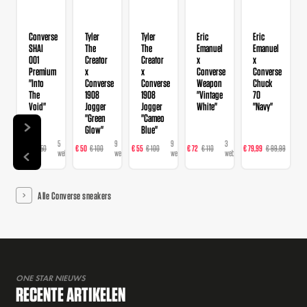
Converse
Tyler
Tyler
Eric
Eric
SHAI
The
The
Emanuel
Emanuel
001
Creator
Creator
x
x
Premium
x
x
Converse
Converse
"Into
Converse
Converse
Weapon
Chuck
The
1908
1908
"Vintage
70
Void"
Jogger
Jogger
White"
"Navy"
"Green
"Cameo
Glow"
Blue"
5
9
9
3
3
€ 98
€ 150
€ 50
€ 100
€ 55
€ 100
€ 72
€ 110
€ 79,99
€ 99,99
€
webshops
webshops
webshops
webshops
web
Alle Converse sneakers
ONE STAR NIEUWS
RECENTE ARTIKELEN