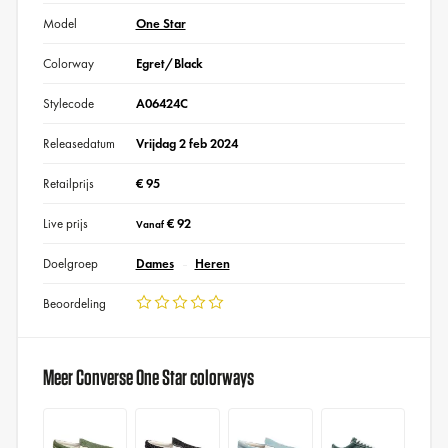
Model
One Star
Colorway
Egret/Black
Stylecode
A06424C
Releasedatum
Vrijdag 2 feb 2024
Retailprijs
€ 95
Live prijs
€ 92
Vanaf
Doelgroep
Dames
Heren
Beoordeling
Meer Converse One Star colorways