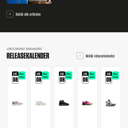
Bekijk alle artikelen
UPCOMING SNEAKERS
RELEASEKALENDER
Bekijk releasekalender
AUG
AUG
AUG
AUG
AUG
Out
Out
Out
Out
Out
now
now
now
now
now
08
08
08
08
08