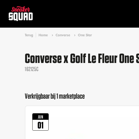
Terug
Home
Converse
One Star
Converse x Golf Le Fleur One 
162125C
Verkrijgbaar bij 1 marketplace
JUN
01