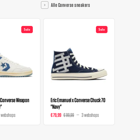
Alle Converse sneakers
Sale
Sale
x Converse Weapon
Eric Emanuel x Converse Chuck 70
Converse
e"
"Navy"
 webshops
€ 79,99
€ 99,99
3 webshops
€ 147