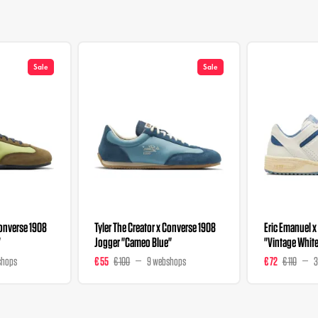
Sale
Sale
Converse 1908
Tyler The Creator x Converse 1908
Eric Emanuel 
"
Jogger "Cameo Blue"
"Vintage Whit
shops
€ 55
€ 100
9 webshops
€ 72
€ 110
3