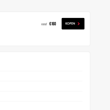
€ 160
KOPEN
vanaf