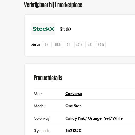
Verkrijgbaar bij 1 marketplace
StockX
39
40.5
41
42.5
43
44.5
Maten
Productdetails
Merk
Converse
Model
One Star
Colorway
Candy Pink/Orange Peel/White
Stylecode
162125C