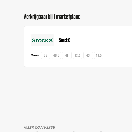
Verkrijgbaar bij 1 marketplace
StockX
39
40.5
41
42.5
43
44.5
Maten
MEER CONVERSE