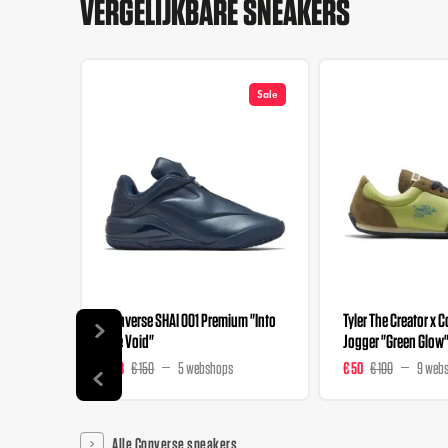
VERGELIJKBARE SNEAKERS
Sale
Converse SHAI 001 Premium "Into
Tyler The Creator x 
The Void"
Jogger "Green Glow
€ 98
€ 150
5 webshops
€ 50
€ 100
9 web
Alle Converse sneakers