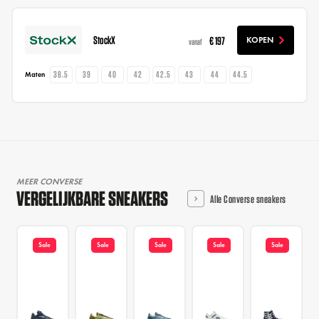
StockX
€ 197
KOPEN
vanaf
38.5
39
40
42
42.5
43
44
44.5
Maten
MEER CONVERSE
VERGELIJKBARE SNEAKERS
Alle Converse sneakers
Sale
Sale
Sale
Sale
Sale