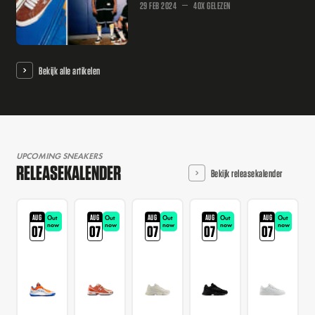
29 FEB 2024
40X GELEZEN
Bekijk alle artikelen
UPCOMING SNEAKERS
RELEASEKALENDER
Bekijk releasekalender
AUG
AUG
AUG
AUG
AUG
Out
Out
Out
Out
Out
now
now
now
now
now
07
07
07
07
07