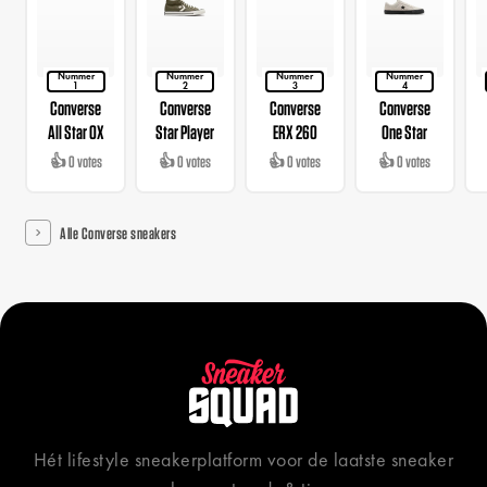
Nummer
Nummer
Nummer
Nummer
1
2
3
4
Converse
Converse
Converse
Converse
All Star OX
Star Player
ERX 260
One Star
👍 0 votes
👍 0 votes
👍 0 votes
👍 0 votes
Alle Converse sneakers
Hét lifestyle sneakerplatform voor de laatste sneaker