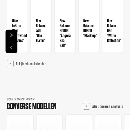
Nike
New
New
New
New
LeBron
Balance
Balance
Balance
Balance
XXIII
740
9060R
9060R
950
"Hardwood
"Neo
"Angora
"Blacktop"
"White
Classics"
Flame"
Sea
Reflection"
Salt"
Bekijk releasekalender
TOP 5 DEZE WEEK
CONVERSE MODELLEN
Alle Converse sneakers