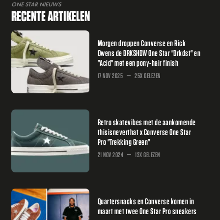
ONE STAR NIEUWS
RECENTE ARTIKELEN
Morgen droppen Converse en Rick
Owens de DRKSHDW One Star "Drkdst" en
"Acid" met een pony-hair finish
17 NOV 2025
25X GELEZEN
Retro skatevibes met de aankomende
thisisneverthat x Converse One Star
Pro "Trekking Green"
21 NOV 2024
13X GELEZEN
Quartersnacks en Converse komen in
maart met twee One Star Pro sneakers