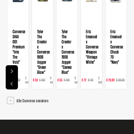
Converse
Tyler
Tyler
Eric
Eric
SHAI
The
The
Emanuel
Emanuel
001
Creator
Creator
x
x
Premium
x
x
Converse
Converse
"Into
Converse
Converse
Weapon
Chuck
The
1908
1908
"Vintage
70
Void"
Jogger
Jogger
White"
"Navy"
"Green
"Cameo
Glow"
Blue"
5
9
9
3
3
€ 98
€ 150
€ 50
€ 100
€ 55
€ 100
€ 72
€ 110
€ 79,99
€ 99,99
€
webshops
webshops
webshops
webshops
web
Alle Converse sneakers