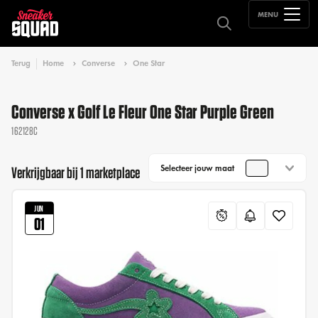
MENU
Terug
Home
Converse
One Star
Converse x Golf Le Fleur One Star Purple Green
162128C
Selecteer jouw maat
Verkrijgbaar bij 1 marketplace
JUN
01