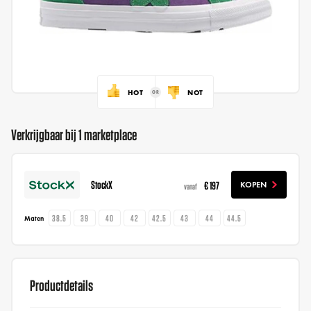
HOT
NOT
Verkrijgbaar bij 1 marketplace
StockX
€ 197
KOPEN
vanaf
38.5
39
40
42
42.5
43
44
44.5
Maten
Productdetails