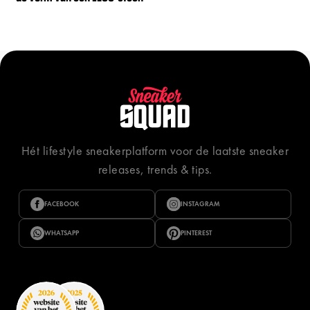
Hét lifestyle sneakerplatform voor de laatste sneaker
releases, trends & tips.
FACEBOOK
INSTAGRAM
WHATSAPP
PINTEREST