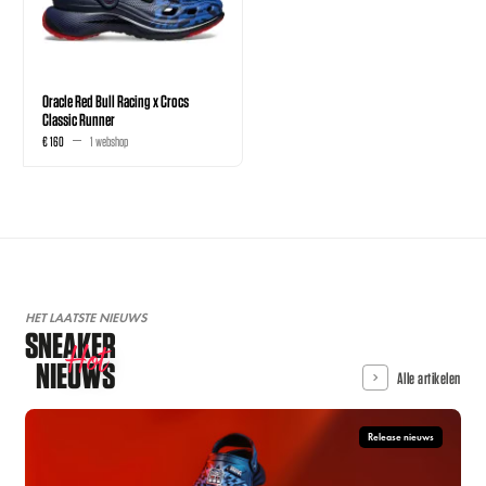
Oracle Red Bull Racing x Crocs
Classic Runner
€ 160
1 webshop
HET LAATSTE NIEUWS
SNEAKER
Hot
NIEUWS
Alle artikelen
Release nieuws