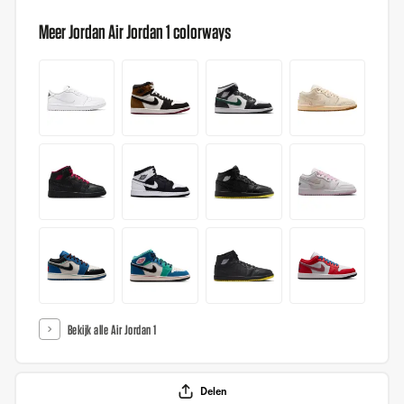
Meer Jordan Air Jordan 1 colorways
Bekijk alle Air Jordan 1
Delen