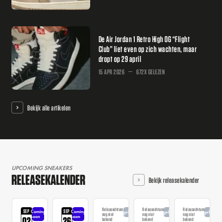
De Air Jordan 1 Retro High OG “Flight
Club” liet even op zich wachten, maar
dropt op 29 april
15 APR 2026
672X GELEZEN
Bekijk alle artikelen
UPCOMING SNEAKERS
RELEASEKALENDER
Bekijk releasekalender
Releasedatum
Releasedatum
Releasedatum
SEP
SEP
Coming
Coming
Aangekondigd
Aangekondigd
Aangekondi
nog niet
nog niet
nog niet
soon
soon
02
26
bekend
bekend
bekend