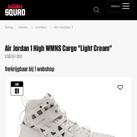
MENU
Terug
Home
Jordan
Air Jordan 1
Air Jordan 1 High WMNS Cargo "Light Cream"
CD6757-200
Verkrijgbaar bij 1 webshop
JUN
01