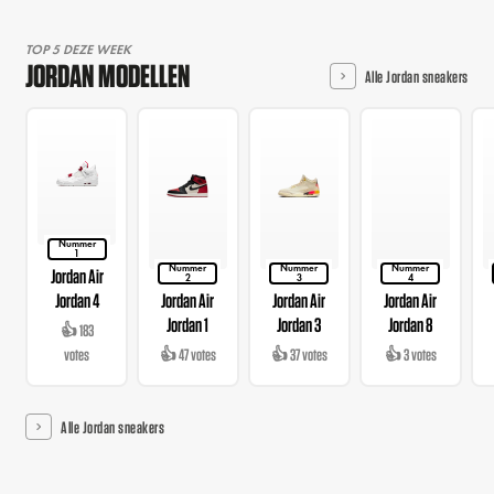
TOP 5 DEZE WEEK
JORDAN MODELLEN
Alle Jordan sneakers
Nummer
1
Nummer
Nummer
Nummer
Jordan Air
2
3
4
Jordan 4
Jordan Air
Jordan Air
Jordan Air
Jordan 1
Jordan 3
Jordan 8
👍 183
votes
👍 47 votes
👍 37 votes
👍 3 votes
Alle Jordan sneakers