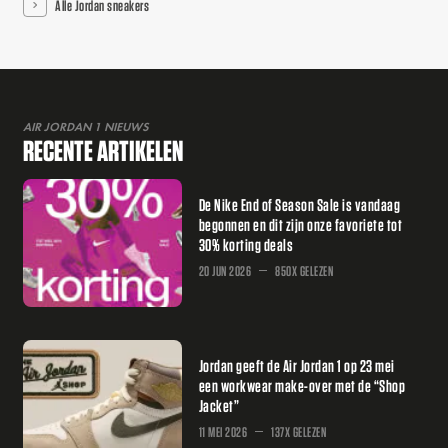
Alle Jordan sneakers
AIR JORDAN 1 NIEUWS
RECENTE ARTIKELEN
De Nike End of Season Sale is vandaag
begonnen en dit zijn onze favoriete tot
30% korting deals
20 JUN 2026
850X GELEZEN
Jordan geeft de Air Jordan 1 op 23 mei
een workwear make-over met de “Shop
Jacket”
11 MEI 2026
137X GELEZEN