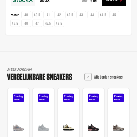
€ 119
KOPEN
vanaf
40
40.5
41
42
42.5
43
44
44.5
45
Maten
45.5
46
47
47.5
49.5
MEER JORDAN
VERGELIJKBARE SNEAKERS
Alle Jordan sneakers
Coming
Coming
Coming
Coming
Coming
soon
soon
soon
soon
soon