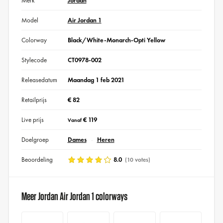
Merk
Jordan
Model
Air Jordan 1
Colorway
Black/White-Monarch-Opti Yellow
Stylecode
CT0978-002
Releasedatum
Maandag 1 feb 2021
Retailprijs
€ 82
Live prijs
€ 119
Vanaf
Doelgroep
Dames
Heren
Beoordeling
8.0
(10 votes)
Meer Jordan Air Jordan 1 colorways