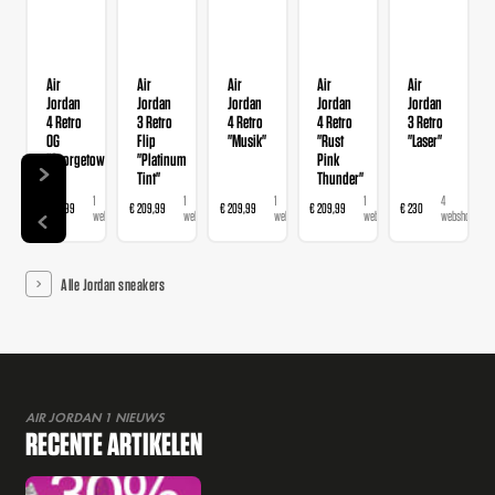
Air
Air
Air
Air
Air
Jordan
Jordan
Jordan
Jordan
Jordan
4 Retro
3 Retro
4 Retro
4 Retro
3 Retro
OG
Flip
"Musik"
"Rust
"Laser"
"Georgetown"
"Platinum
Pink
Tint"
Thunder"
1
1
1
1
4
€ 209,99
€ 209,99
€ 209,99
€ 209,99
€ 230
€
webshop
webshop
webshop
webshop
webshops
Alle Jordan sneakers
AIR JORDAN 1 NIEUWS
RECENTE ARTIKELEN