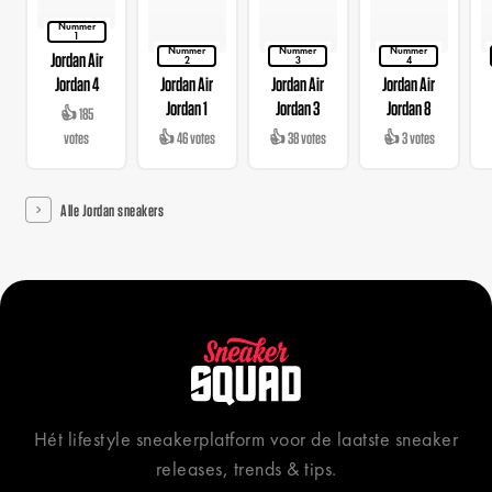
Nummer
1
Nummer
Nummer
Nummer
Jordan Air
2
3
4
Jordan 4
Jordan Air
Jordan Air
Jordan Air
Jordan 1
Jordan 3
Jordan 8
👍 185
votes
👍 46 votes
👍 38 votes
👍 3 votes
Alle Jordan sneakers
Hét lifestyle sneakerplatform voor de laatste sneaker
releases, trends & tips.