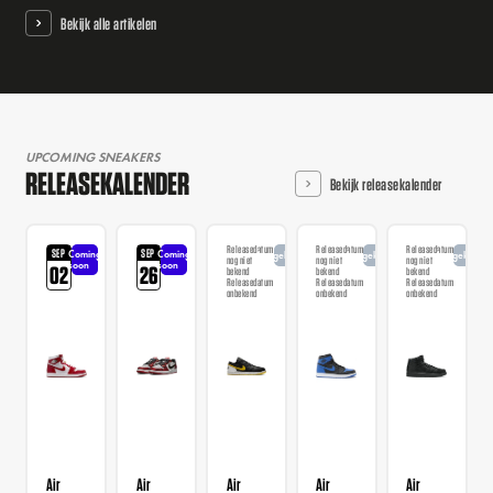
Bekijk alle artikelen
UPCOMING SNEAKERS
RELEASEKALENDER
Bekijk releasekalender
Releasedatum
Releasedatum
Releasedatum
SEP
SEP
Coming
Coming
Aangekondigd
Aangekondigd
Aangekondi
nog niet
nog niet
nog niet
soon
soon
02
26
bekend
bekend
bekend
Releasedatum
Releasedatum
Releasedatum
onbekend
onbekend
onbekend
Air
Air
Air
Air
Air