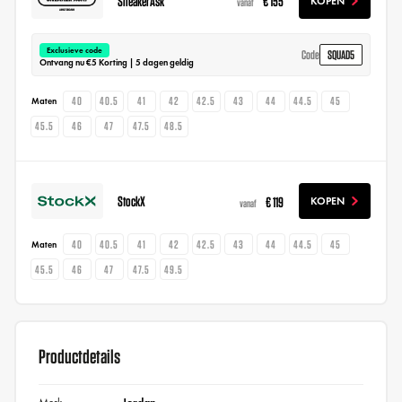
SneakerAsk
€ 155
KOPEN
vanaf
Exclusieve code
SQUAD5
Code
Ontvang nu €5 Korting | 5 dagen geldig
40
40.5
41
42
42.5
43
44
44.5
45
Maten
45.5
46
47
47.5
48.5
StockX
€ 119
KOPEN
vanaf
40
40.5
41
42
42.5
43
44
44.5
45
Maten
45.5
46
47
47.5
49.5
Productdetails