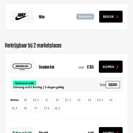
Nike
BEKIJK
Uitverkocht
Verkrijgbaar bij 2 marketplaces
SneakerAsk
€ 155
KOPEN
vanaf
Exclusieve code
SQUAD5
Code
Ontvang nu €5 Korting | 5 dagen geldig
40
40.5
41
42
42.5
43
44
44.5
45
Maten
45.5
46
47
47.5
48.5
StockX