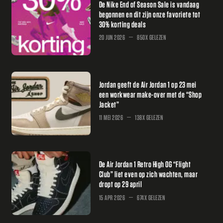
De Nike End of Season Sale is vandaag
begonnen en dit zijn onze favoriete tot
30% korting deals
20 JUN 2026
850X GELEZEN
Jordan geeft de Air Jordan 1 op 23 mei
een workwear make-over met de “Shop
Jacket”
11 MEI 2026
138X GELEZEN
De Air Jordan 1 Retro High OG “Flight
Club” liet even op zich wachten, maar
dropt op 29 april
15 APR 2026
674X GELEZEN