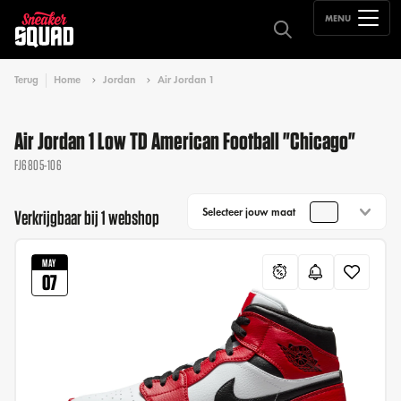
MENU
Terug
Home
Jordan
Air Jordan 1
Air Jordan 1 Low TD American Football "Chicago"
FJ6805-106
Selecteer jouw maat
Verkrijgbaar bij 1 webshop
MAY
07