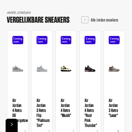
MEER JORDAN
VERGELIJKBARE SNEAKERS
Alle Jordan sneakers
Coming
Coming
Coming
Coming
Coming
soon
soon
soon
soon
soon
Air
Air
Air
Air
Air
Jordan
Jordan
Jordan
Jordan
Jordan
4 Retro
3 Retro
4 Retro
4 Retro
3 Retro
OG
Flip
"Musik"
"Rust
"Laser"
"Georgetown"
"Platinum
Pink
Tint"
Thunder"
1
1
1
1
4