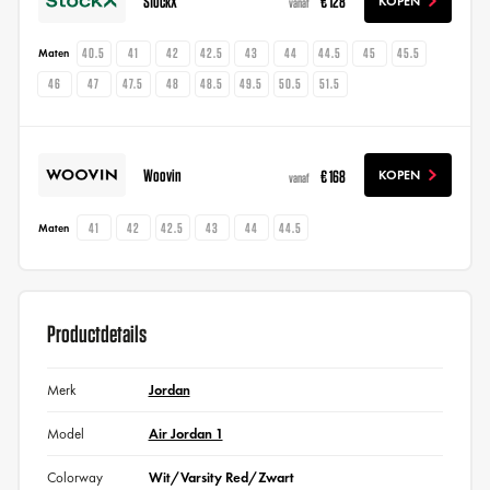
StockX
€ 128
KOPEN
vanaf
40.5
41
42
42.5
43
44
44.5
45
45.5
Maten
46
47
47.5
48
48.5
49.5
50.5
51.5
Woovin
€ 168
KOPEN
vanaf
41
42
42.5
43
44
44.5
Maten
Productdetails
Merk
Jordan
Model
Air Jordan 1
Colorway
Wit/Varsity Red/Zwart