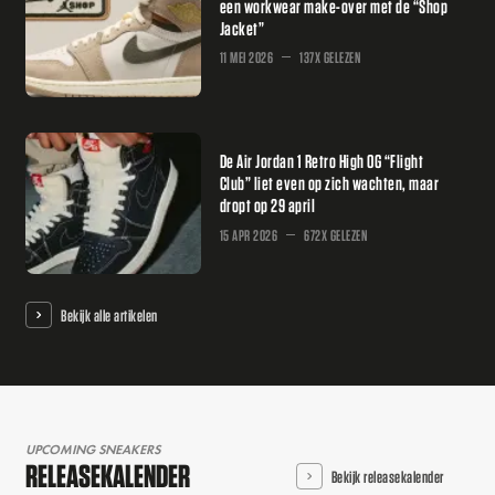
een workwear make-over met de “Shop
Jacket”
11 MEI 2026
137X GELEZEN
De Air Jordan 1 Retro High OG “Flight
Club” liet even op zich wachten, maar
dropt op 29 april
15 APR 2026
672X GELEZEN
Bekijk alle artikelen
UPCOMING SNEAKERS
RELEASEKALENDER
Bekijk releasekalender