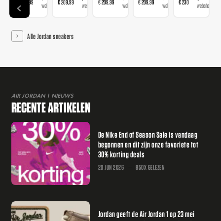
€ 209,99
€ 209,99
€ 209,99
€ 209,99
€ 230
€
webshop
webshop
webshop
webshop
webshops
Alle Jordan sneakers
AIR JORDAN 1 NIEUWS
RECENTE ARTIKELEN
De Nike End of Season Sale is vandaag
begonnen en dit zijn onze favoriete tot
30% korting deals
20 JUN 2026
850X GELEZEN
Jordan geeft de Air Jordan 1 op 23 mei