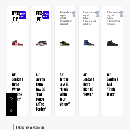
Releasedatum
Releasedatum
Releasedatum
SEP
SEP
Coming
Coming
Aangekondigd
Aangekondigd
Aangekondi
nog niet
nog niet
nog niet
soon
soon
02
26
bekend
bekend
bekend
Releasedatum
Releasedatum
Releasedatum
onbekend
onbekend
onbekend
Air
Air
Air
Air
Air
Jordan 1
Jordan 1
Jordan 1
Jordan 1
Jordan 1
Retro
Retro
Low SE
Retro
Mid
Wmns
Low OG
"Black
High OG
"Triple
"Nails &
"Last
White
"Royal"
Black"
Grails"
Dance
Tour
At The
Yellow"
Garden"
Bekijk releasekalender