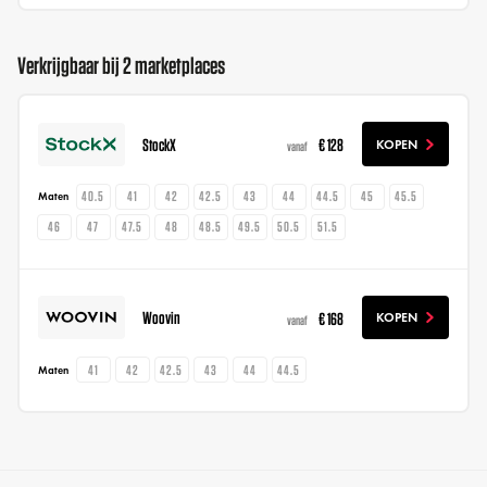
Verkrijgbaar bij 2 marketplaces
StockX
€ 128
KOPEN
vanaf
40.5
41
42
42.5
43
44
44.5
45
45.5
Maten
46
47
47.5
48
48.5
49.5
50.5
51.5
Woovin
€ 168
KOPEN
vanaf
41
42
42.5
43
44
44.5
Maten