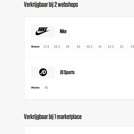
Verkrijgbaar bij 2 webshops
Nike
37.5
38.5
39
40
40.5
42
42.5
43
4
Maten
JD Sports
46
Maten
Verkrijgbaar bij 1 marketplace