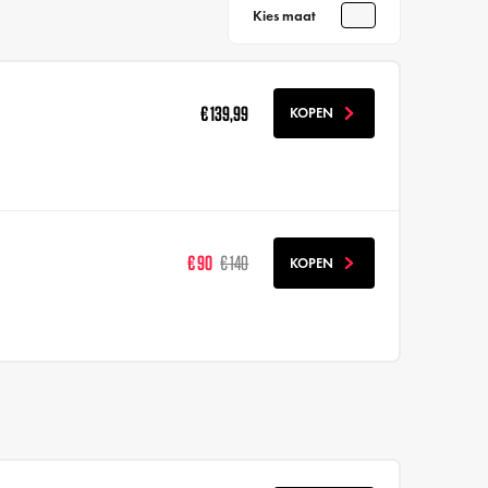
Kies maat
€ 139,99
KOPEN
€ 90
€ 140
KOPEN