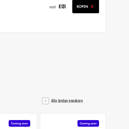
€ 131
KOPEN
vanaf
Alle Jordan sneakers
Coming soon
Coming soon