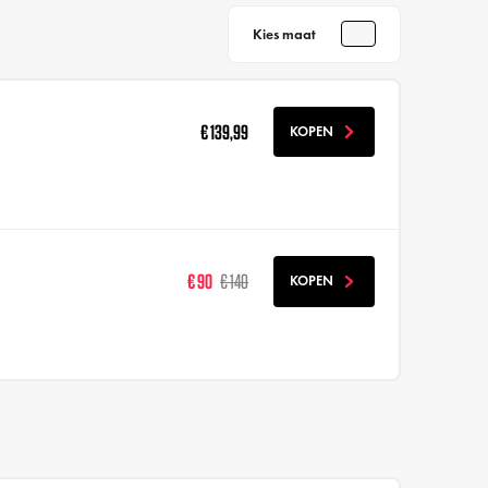
Kies maat
€ 139,99
KOPEN
€ 90
€ 140
KOPEN