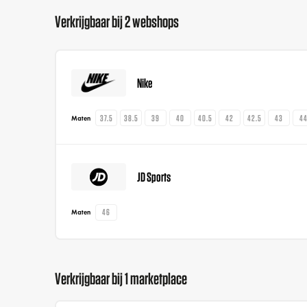
Verkrijgbaar bij 2 webshops
Nike
37.5
38.5
39
40
40.5
42
42.5
43
4
Maten
JD Sports
46
Maten
Verkrijgbaar bij 1 marketplace