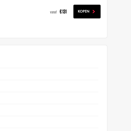
€ 131
KOPEN
vanaf