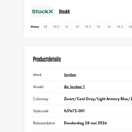
StockX
40
40.5
41
42
42.5
43
44
44.5
4
Maten
Productdetails
Merk
Jordan
Model
Air Jordan 1
Colorway
Zwart/Cool Grey/Light Armory Blue/
Stylecode
IU7672-001
Releasedatum
Donderdag 28 mei 2026