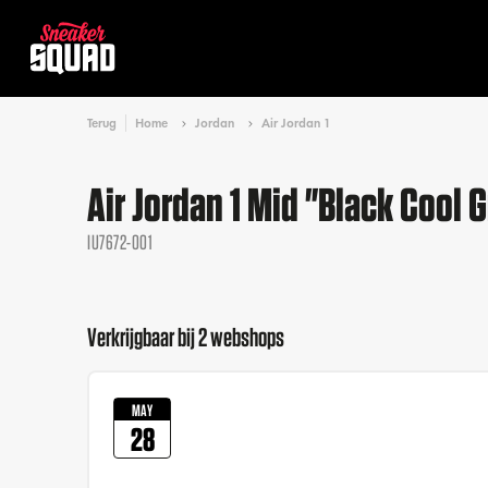
Terug
Home
Jordan
Air Jordan 1
Air Jordan 1 Mid "Black Cool 
IU7672-001
Verkrijgbaar bij 2 webshops
MAY
28