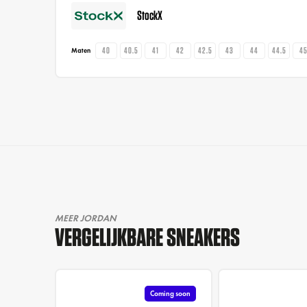
StockX
40
40.5
41
42
42.5
43
44
44.5
4
Maten
MEER JORDAN
VERGELIJKBARE SNEAKERS
Coming soon