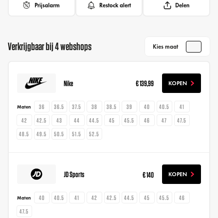
Prijsalarm
Restock alert
Delen
Verkrijgbaar bij 4 webshops
Kies maat
Nike
€ 139,99
KOPEN
36
36.5
37.5
38
38.5
39
40
40.5
41
Maten
42
42.5
43
44
44.5
45
45.5
46
47
47.5
48.5
49.5
50.5
51.5
52.5
JD Sports
€ 140
KOPEN
40
40.5
41
42
42.5
44.5
45
45.5
46
Maten
47.5