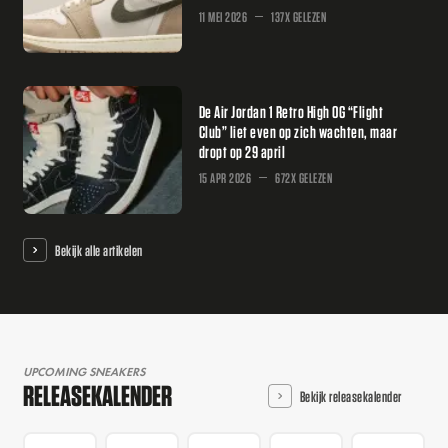
11 MEI 2026
137X GELEZEN
De Air Jordan 1 Retro High OG “Flight
Club” liet even op zich wachten, maar
dropt op 29 april
15 APR 2026
672X GELEZEN
Bekijk alle artikelen
UPCOMING SNEAKERS
RELEASEKALENDER
Bekijk releasekalender