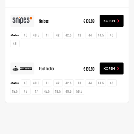
Snipes
€ 139,99
KOPEN
40
40.5
41
42
42.5
43
44
44.5
45
Maten
46
Foot Locker
€ 139,99
KOPEN
40
40.5
41
42
42.5
43
44
44.5
45
Maten
45.5
46
47
47.5
48.5
49.5
50.5