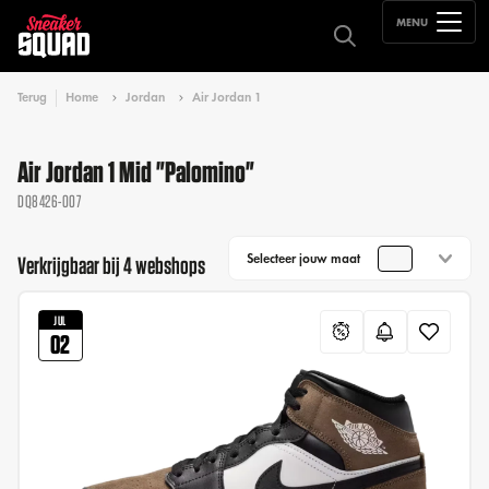
MENU
Terug
Home
Jordan
Air Jordan 1
Air Jordan 1 Mid "Palomino"
DQ8426-007
Selecteer jouw maat
Verkrijgbaar bij 4 webshops
JUL
02