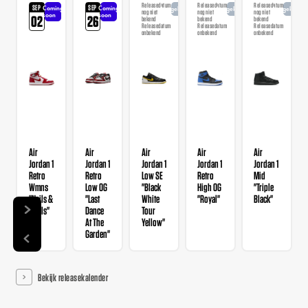
Releasedatum
Releasedatum
Releasedatum
SEP
SEP
Coming
Coming
Aangekondigd
Aangekondigd
Aangekondi
nog niet
nog niet
nog niet
soon
soon
02
26
bekend
bekend
bekend
Releasedatum
Releasedatum
Releasedatum
onbekend
onbekend
onbekend
Air
Air
Air
Air
Air
Jordan 1
Jordan 1
Jordan 1
Jordan 1
Jordan 1
Retro
Retro
Low SE
Retro
Mid
Wmns
Low OG
"Black
High OG
"Triple
"Nails &
"Last
White
"Royal"
Black"
Grails"
Dance
Tour
At The
Yellow"
Garden"
Bekijk releasekalender