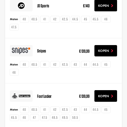
JD Sports
€ 140
KOPEN
40
40.5
41
42
42.5
44.5
45
45.5
46
Maten
47.5
Snipes
€ 139,99
KOPEN
40
40.5
41
42
42.5
43
44
44.5
45
Maten
46
Foot Locker
€ 139,99
KOPEN
40
40.5
41
42
42.5
43
44
44.5
45
Maten
45.5
46
47
47.5
48.5
49.5
50.5