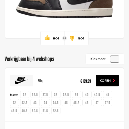
HOT
NOT
Verkrijgbaar bij 4 webshops
Kies maat
Nike
€ 139,99
KOPEN
36
36.5
37.5
38
38.5
39
40
40.5
41
Maten
42
42.5
43
44
44.5
45
45.5
46
47
47.5
48.5
49.5
50.5
51.5
52.5