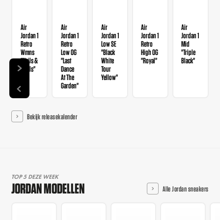
Air
Air
Air
Air
Air
Jordan 1
Jordan 1
Jordan 1
Jordan 1
Jordan 1
Retro
Retro
Low SE
Retro
Mid
Wmns
Low OG
"Black
High OG
"Triple
"Nails &
"Last
White
"Royal"
Black"
Grails"
Dance
Tour
At The
Yellow"
Garden"
Bekijk releasekalender
TOP 5 DEZE WEEK
JORDAN MODELLEN
Alle Jordan sneakers