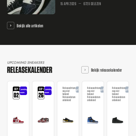
15 APR 2026
672X GELEZEN
Bekijk alle artikelen
UPCOMING SNEAKERS
RELEASEKALENDER
Bekijk releasekalender
Releasedatum
Releasedatum
Releasedatum
SEP
SEP
Coming
Coming
Aangekondigd
Aangekondigd
Aangekondi
nog niet
nog niet
nog niet
soon
soon
02
26
bekend
bekend
bekend
Releasedatum
Releasedatum
Releasedatum
onbekend
onbekend
onbekend