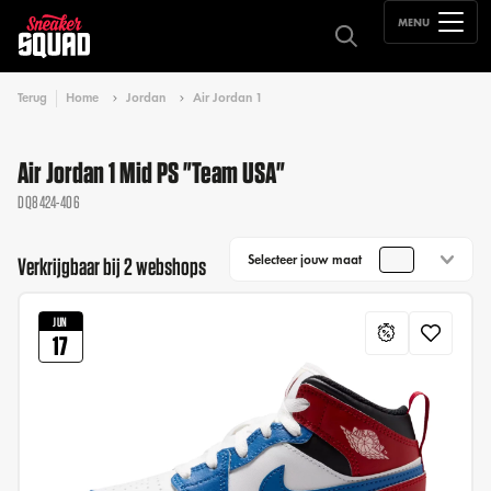
MENU
Terug
Home
Jordan
Air Jordan 1
Air Jordan 1 Mid PS "Team USA"
DQ8424-406
Selecteer jouw maat
Verkrijgbaar bij 2 webshops
JUN
17