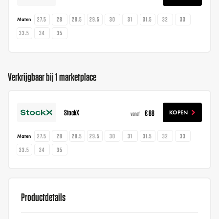
27.5
28
28.5
29.5
30
31
31.5
32
33
Maten
33.5
34
35
Verkrijgbaar bij 1 marketplace
StockX
€ 88
KOPEN
vanaf
27.5
28
28.5
29.5
30
31
31.5
32
33
Maten
33.5
34
35
Productdetails