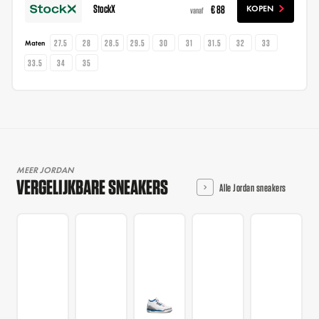
StockX
€ 88
KOPEN
vanaf
27.5
28
28.5
29.5
30
31
31.5
32
33
Maten
33.5
34
35
MEER JORDAN
VERGELIJKBARE SNEAKERS
Alle Jordan sneakers