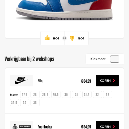
HOT
NOT
Verkrijgbaar bij 2 webshops
Kies maat
Nike
€ 84,99
KOPEN
27.5
28
28.5
29.5
30
31
31.5
32
33
Maten
33.5
34
35
Foot Locker
€ 84,99
KOPEN