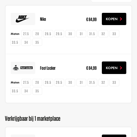
Nike
€ 84,99
KOPEN
27.5
28
28.5
29.5
30
31
31.5
32
33
Maten
33.5
34
35
Foot Locker
€ 84,99
KOPEN
27.5
28
28.5
29.5
30
31
31.5
32
33
Maten
33.5
34
35
Verkrijgbaar bij 1 marketplace