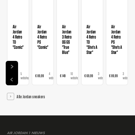
Air
Air
Air
Air
Air
Jordan
Jordan
Jordan
Jordan
Jordan
4 Retro
4 Retro
3 Retro
4 Retro
4 Retro
TD
PS
OG GS
TD
PS
"Comic"
"Comic"
"True
"She's A
"She's A
Blue"
Star"
Star"
5
4
10
3
3
€ 69
€ 89,99
€ 149
€ 69,99
€ 89,99
webshops
webshops
webshops
webshops
webshops
Alle Jordan sneakers
AIR JORDAN 1 NIEUWS