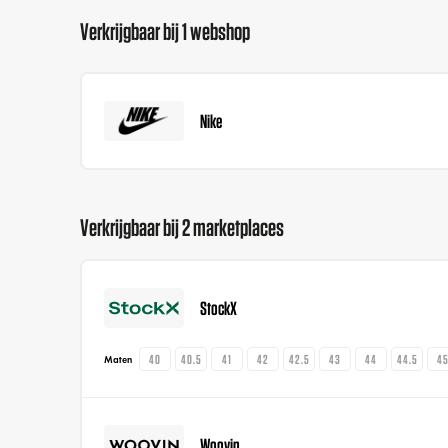
Verkrijgbaar bij 1 webshop
Nike
Verkrijgbaar bij 2 marketplaces
StockX
40
40.5
41
42
42.5
43
44
44.5
4
Maten
Woovin