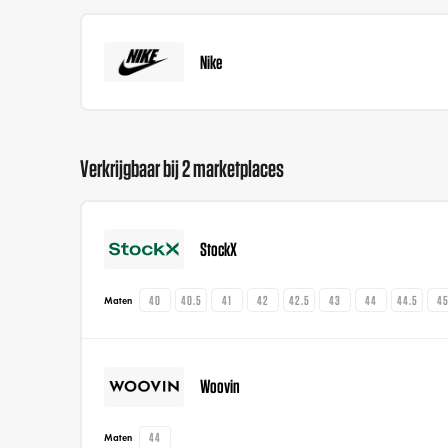
Nike
Verkrijgbaar bij 2 marketplaces
StockX
40
40.5
41
42
42.5
43
44
44.5
4
Maten
Woovin
44
Maten