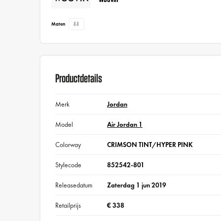
44
Maten
Productdetails
Merk
Jordan
Model
Air Jordan 1
Colorway
CRIMSON TINT/HYPER PINK
Stylecode
852542-801
Releasedatum
Zaterdag 1 jun 2019
Retailprijs
€ 338