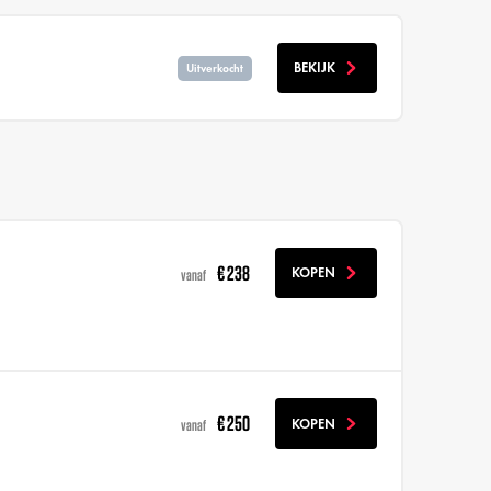
BEKIJK
Uitverkocht
€ 238
KOPEN
vanaf
€ 250
KOPEN
vanaf