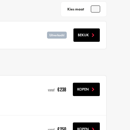
Kies maat
BEKIJK
Uitverkocht
€ 238
KOPEN
vanaf
€ 250
KOPEN
vanaf