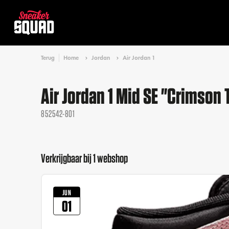
Terug
Home
Jordan
Air Jordan 1
Air Jordan 1 Mid SE "Crimson 
852542-801
Verkrijgbaar bij 1 webshop
JUN
01