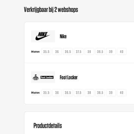
Verkrijgbaar bij 2 webshops
Nike
35.5
36
36.5
37.5
38
38.5
39
40
Maten
Foot Locker
35.5
36
36.5
37.5
38
38.5
39
40
Maten
Productdetails