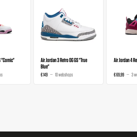
S "Comic"
Air Jordan 3 Retro OG GS "True
Air Jordan 4 Re
Blue"
ps
€ 149
10 webshops
€ 69,99
3 w