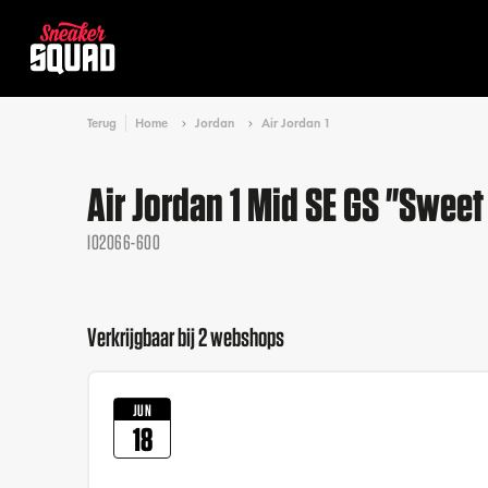
Terug
Home
Jordan
Air Jordan 1
Air Jordan 1 Mid SE GS "Sweet
IO2066-600
Verkrijgbaar bij 2 webshops
JUN
18