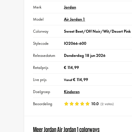
Merk
Jordan
Model
Air Jordan 1
Colorway
Sweet Beet/Off Noir/Wit/Desert Pink
Stylecode
IO2066-600
Releasedatum
Donderdag 18 jun 2026
Retailprijs
€ 114,99
Live prijs
€ 114,99
Vanaf
Doelgroep
Kinderen
Beoordeling
10.0
(2 votes)
Meer Jordan Air Jordan 1 colorways