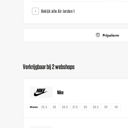
Bekijk alle Air Jordan 1
Prijsalarm
Verkrijgbaar bij 2 webshops
Nike
35.5
36
36.5
37.5
38
38.5
39
40
Maten