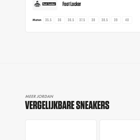
Foot Locker
35.5
36
36.5
37.5
38
38.5
39
40
Maten
MEER JORDAN
VERGELIJKBARE SNEAKERS