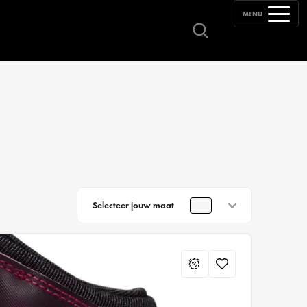
MENU
Selecteer jouw maat