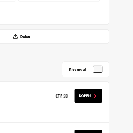
Delen
Kies maat
€ 114,99
KOPEN