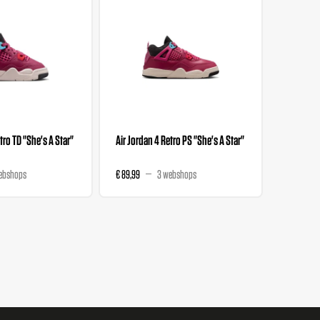
tro TD "She's A Star"
Air Jordan 4 Retro PS "She's A Star"
Air Jorda
ebshops
€ 89,99
3 webshops
€ 159,99