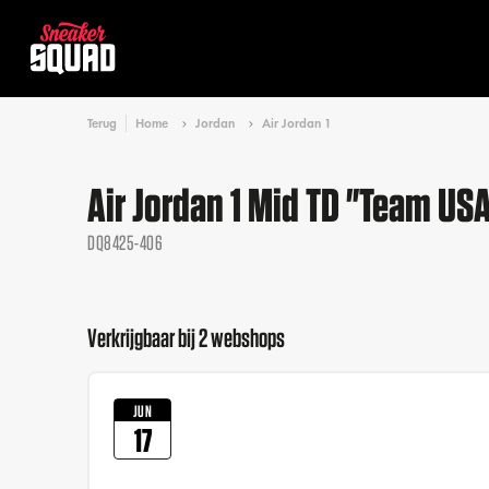
Terug
Home
Jordan
Air Jordan 1
Air Jordan 1 Mid TD "Team US
DQ8425-406
Verkrijgbaar bij 2 webshops
JUN
17