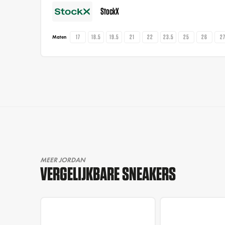
StockX
17
18.5
19.5
21
22
23.5
25
26
2
Maten
MEER JORDAN
VERGELIJKBARE SNEAKERS