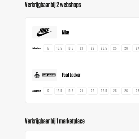
Verkrijgbaar bij 2 webshops
Nike
17
18.5
19.5
21
22
23.5
25
26
2
Maten
Foot Locker
17
18.5
19.5
21
22
23.5
25
26
2
Maten
Verkrijgbaar bij 1 marketplace