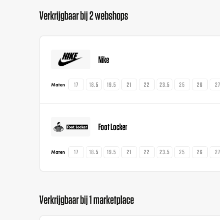
Verkrijgbaar bij 2 webshops
Nike
17
18.5
19.5
21
22
23.5
25
26
2
Maten
Foot Locker
17
18.5
19.5
21
22
23.5
25
26
2
Maten
Verkrijgbaar bij 1 marketplace