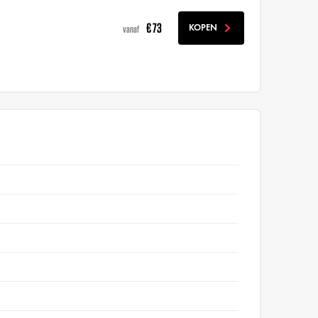
€ 73
KOPEN
vanaf