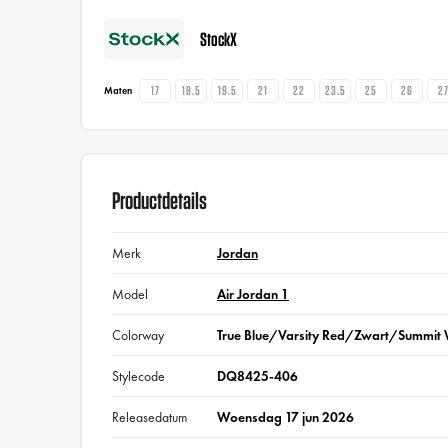
StockX
17
18.5
19.5
21
22
23.5
25
26
2
Maten
Productdetails
Merk
Jordan
Model
Air Jordan 1
Colorway
True Blue/Varsity Red/Zwart/Summit 
Stylecode
DQ8425-406
Releasedatum
Woensdag 17 jun 2026