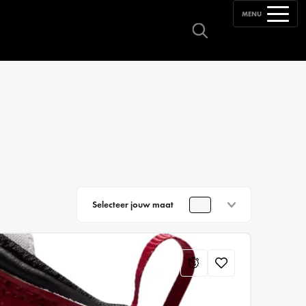
MENU
Selecteer jouw maat