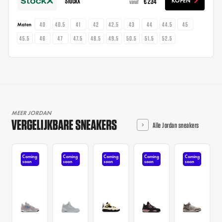
StockX
€ 234
KOPEN
vanaf
40
40.5
41
42
42.5
43
44
44.5
45
Maten
45.5
46
47
47.5
48.5
49.5
50.5
51.5
52.5
MEER JORDAN
VERGELIJKBARE SNEAKERS
Alle Jordan sneakers
Coming
Coming
Coming
Coming
Coming
soon
soon
soon
soon
soon