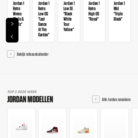
Jordan 1
Jordan 1
Jordan 1
Jordan 1
Jordan 1
Retro
Retro
Low SE
Retro
Mid
Wmns
Low OG
"Black
High OG
"Triple
"Nails &
"Last
White
"Royal"
Black"
Grails"
Dance
Tour
At The
Yellow"
Garden"
Bekijk releasekalender
TOP 5 DEZE WEEK
JORDAN MODELLEN
Alle Jordan sneakers