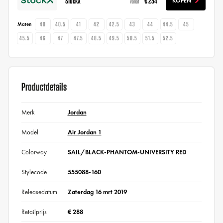
StockX
€ 234
KOPEN
vanaf
40
40.5
41
42
42.5
43
44
44.5
45
Maten
45.5
46
47
47.5
48.5
49.5
50.5
51.5
52.5
Productdetails
Merk
Jordan
Model
Air Jordan 1
Colorway
SAIL/BLACK-PHANTOM-UNIVERSITY RED
Stylecode
555088-160
Releasedatum
Zaterdag 16 mrt 2019
Retailprijs
€ 288