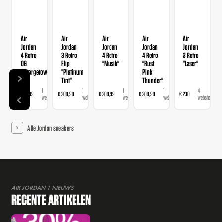
Air
Air
Air
Air
Air
Jordan
Jordan
Jordan
Jordan
Jordan
4 Retro
3 Retro
4 Retro
4 Retro
3 Retro
OG
Flip
"Musik"
"Rust
"Laser"
"Georgetown"
"Platinum
Pink
Tint"
Thunder"
1
1
1
1
4
€ 209,99
€ 209,99
€ 209,99
€ 209,99
€ 230
€
webshop
webshop
webshop
webshop
webshops
Alle Jordan sneakers
AIR JORDAN 1 NIEUWS
RECENTE ARTIKELEN