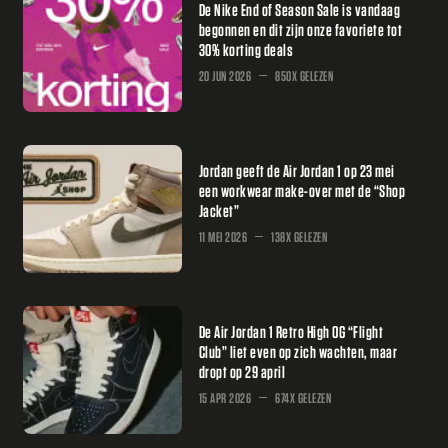
De Nike End of Season Sale is vandaag
begonnen en dit zijn onze favoriete tot
30% korting deals
20 JUN 2026
850X GELEZEN
Jordan geeft de Air Jordan 1 op 23 mei
een workwear make-over met de “Shop
Jacket”
11 MEI 2026
138X GELEZEN
De Air Jordan 1 Retro High OG “Flight
Club” liet even op zich wachten, maar
dropt op 29 april
15 APR 2026
674X GELEZEN