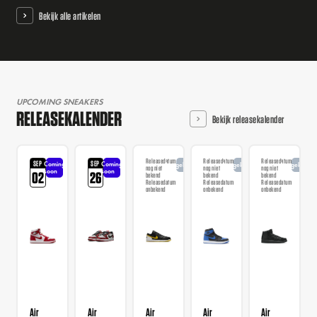
Bekijk alle artikelen
UPCOMING SNEAKERS
RELEASEKALENDER
Bekijk releasekalender
Releasedatum
Releasedatum
Releasedatum
SEP
SEP
Coming
Coming
Aangekondigd
Aangekondigd
Aangekondi
nog niet
nog niet
nog niet
soon
soon
02
26
bekend
bekend
bekend
Releasedatum
Releasedatum
Releasedatum
onbekend
onbekend
onbekend
Air
Air
Air
Air
Air