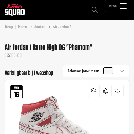
MENU
Terug
Home
Jordan
Air Jordan 1
Air Jordan 1 Retro High OG "Phantom"
555088-160
Selecteer jouw maat
Verkrijgbaar bij 1 webshop
MAR
16