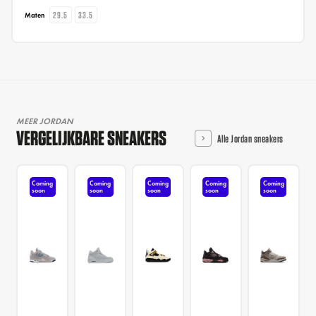
29.5
33.5
Maten
MEER JORDAN
VERGELIJKBARE SNEAKERS
Alle Jordan sneakers
Coming
Coming
Coming
Coming
Coming
soon
soon
soon
soon
soon