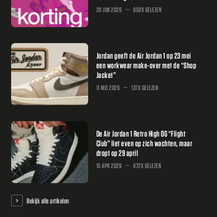
20 JUN 2026
850X GELEZEN
Jordan geeft de Air Jordan 1 op 23 mei
een workwear make-over met de “Shop
Jacket”
11 MEI 2026
137X GELEZEN
De Air Jordan 1 Retro High OG “Flight
Club” liet even op zich wachten, maar
dropt op 29 april
15 APR 2026
672X GELEZEN
Bekijk alle artikelen