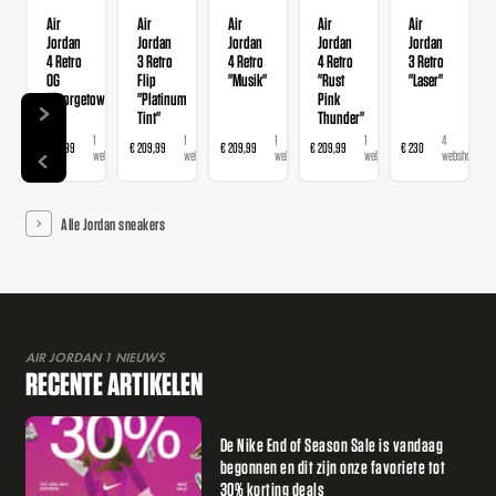
Air
Air
Air
Air
Air
Jordan
Jordan
Jordan
Jordan
Jordan
4 Retro
3 Retro
4 Retro
4 Retro
3 Retro
OG
Flip
"Musik"
"Rust
"Laser"
"Georgetown"
"Platinum
Pink
Tint"
Thunder"
1
1
1
1
4
€ 209,99
€ 209,99
€ 209,99
€ 209,99
€ 230
webshop
webshop
webshop
webshop
webshops
Alle Jordan sneakers
AIR JORDAN 1 NIEUWS
RECENTE ARTIKELEN
De Nike End of Season Sale is vandaag
begonnen en dit zijn onze favoriete tot
30% korting deals