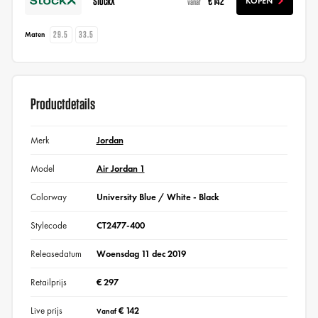
StockX
€ 142
KOPEN
vanaf
29.5
33.5
Maten
Productdetails
Merk
Jordan
Model
Air Jordan 1
Colorway
University Blue / White - Black
Stylecode
CT2477-400
Releasedatum
Woensdag 11 dec 2019
Retailprijs
€ 297
Live prijs
€ 142
Vanaf