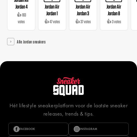
2
3
4
Jordan 4
Jordan Air
Jordan Air
Jordan Air
Jordan 1
Jordan 3
Jordan 8
👍 183
votes
👍 47 votes
👍 37 votes
👍 3 votes
Alle Jordan sneakers
Hét lifestyle sneakerplatform voor de laatste sneaker
releases, trends & tips.
FACEBOOK
INSTAGRAM