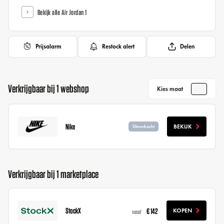
Bekijk alle Air Jordan 1
Prijsalarm
Restock alert
Delen
Verkrijgbaar bij 1 webshop
Kies maat
Nike
BEKIJK
Uitverkocht
Verkrijgbaar bij 1 marketplace
StockX
€ 142
KOPEN
vanaf