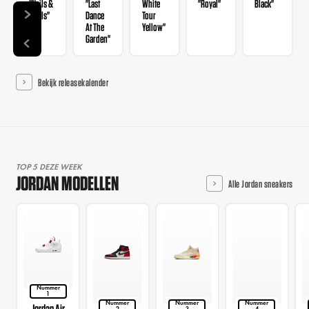
"Nails &
"Last
White
"Royal"
Black"
Grails"
Dance
Tour
At The
Yellow"
Garden"
Bekijk releasekalender
TOP 5 DEZE WEEK
JORDAN MODELLEN
Alle Jordan sneakers
Nummer
1
Nummer
Nummer
Nummer
Jordan Air