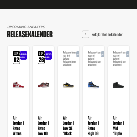
UPCOMING SNEAKERS
RELEASEKALENDER
Bekijk releasekalender
Releasedatum
Releasedatum
Releasedatum
SEP
SEP
Coming
Coming
Aangekondigd
Aangekondigd
Aangekondi
nog niet
nog niet
nog niet
soon
soon
02
26
bekend
bekend
bekend
Releasedatum
Releasedatum
Releasedatum
onbekend
onbekend
onbekend
Air
Air
Air
Air
Air
Jordan 1
Jordan 1
Jordan 1
Jordan 1
Jordan 1
Retro
Retro
Low SE
Retro
Mid
Wmns
Low OG
"Black
High OG
"Triple