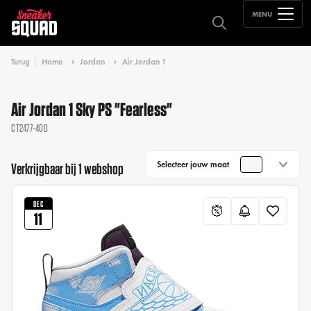
MENU
Terug
Home
Jordan
Air Jordan 1
Air Jordan 1 Sky PS "Fearless"
CT2477-400
Selecteer jouw maat
Verkrijgbaar bij 1 webshop
DEC
11