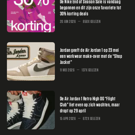
De Nike End of Season Sale is vandaag
begonnen en dit zijn onze favoriete tot
30% korting deals
20 JUN 2026
850X GELEZEN
Jordan geeft de Air Jordan 1 op 23 mei
een workwear make-over met de “Shop
Jacket”
11 MEI 2026
137X GELEZEN
De Air Jordan 1 Retro High OG “Flight
Club” liet even op zich wachten, maar
dropt op 29 april
15 APR 2026
672X GELEZEN