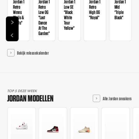
Jordan 1
Jordan 1
Jordan 1
Jordan 1
Jordan 1
Retro
Retro
Low SE
Retro
Mid
Wmns
Low OG
"Black
High OG
"Triple
"Nails &
"Last
White
"Royal"
Black"
Grails"
Dance
Tour
At The
Yellow"
Garden"
Bekijk releasekalender
TOP 5 DEZE WEEK
JORDAN MODELLEN
Alle Jordan sneakers