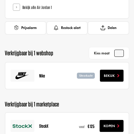
Bekijk alle Air Jordan 1
Prijsalarm
Restock alert
Delen
Verkrijgbaar bij 1 webshop
Kies maat
Nike
BEKIJK
Uitverkocht
Verkrijgbaar bij 1 marketplace
StockX
€ 125
KOPEN
vanaf