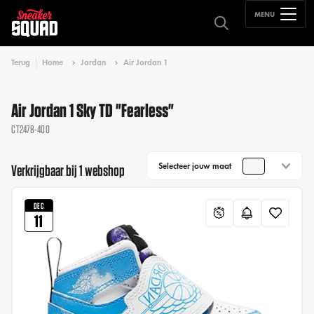
MENU
Terug
Home
Jordan
Air Jordan 1
Air Jordan 1 Sky TD "Fearless"
CT2478-400
Selecteer jouw maat
Verkrijgbaar bij 1 webshop
DEC
11