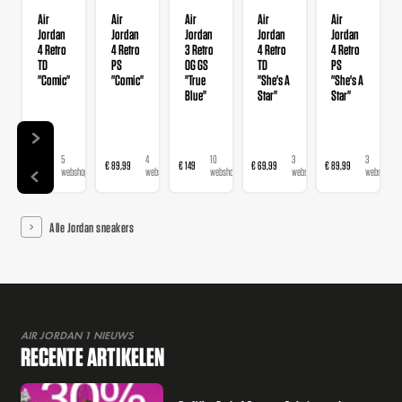
Air
Air
Air
Air
Air
Jordan
Jordan
Jordan
Jordan
Jordan
4 Retro
4 Retro
3 Retro
4 Retro
4 Retro
TD
PS
OG GS
TD
PS
"Comic"
"Comic"
"True
"She's A
"She's A
Blue"
Star"
Star"
5
4
10
3
3
€ 69
€ 89,99
€ 149
€ 69,99
€ 89,99
webshops
webshops
webshops
webshops
webshops
Alle Jordan sneakers
AIR JORDAN 1 NIEUWS
RECENTE ARTIKELEN