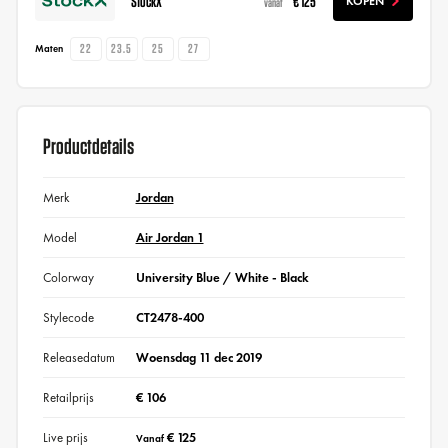
StockX
€ 125
KOPEN
vanaf
22
23.5
25
27
Maten
Productdetails
Merk
Jordan
Model
Air Jordan 1
Colorway
University Blue / White - Black
Stylecode
CT2478-400
Releasedatum
Woensdag 11 dec 2019
Retailprijs
€ 106
Live prijs
€ 125
Vanaf