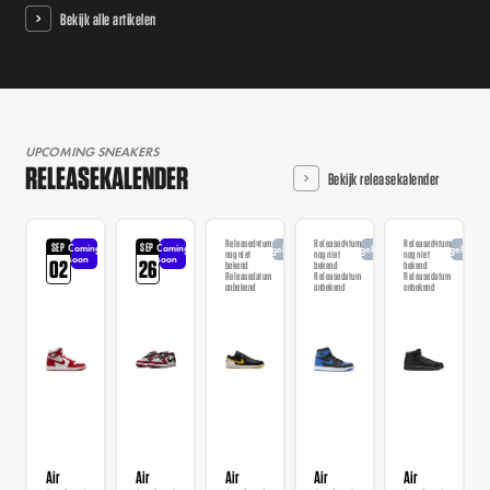
Bekijk alle artikelen
UPCOMING SNEAKERS
RELEASEKALENDER
Bekijk releasekalender
Releasedatum
Releasedatum
Releasedatum
SEP
SEP
Coming
Coming
Aangekondigd
Aangekondigd
Aangekondi
nog niet
nog niet
nog niet
soon
soon
02
26
bekend
bekend
bekend
Releasedatum
Releasedatum
Releasedatum
onbekend
onbekend
onbekend
Air
Air
Air
Air
Air