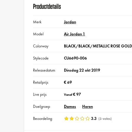
Productdetails
Merk
Jordan
Model
Air Jordan 1
Colorway
BLACK/BLACK/METALLIC ROSE GOL
Stylecode
CU6690-006
Releasedatum
Dinsdag 22 okt 2019
Retailprijs
€ 69
Live prijs
€ 97
Vanaf
Doelgroep
Dames
Heren
Beoordeling
3.3
(3 votes)