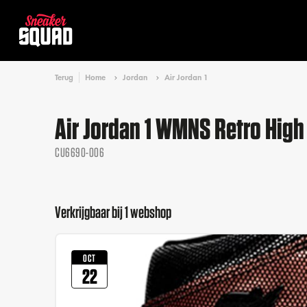
Terug
Home
Jordan
Air Jordan 1
Air Jordan 1 WMNS Retro High
CU6690-006
Verkrijgbaar bij 1 webshop
OCT
22