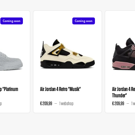
Coming soon
Coming soon
ip "Platinum
Air Jordan 4 Retro "Musik"
Air Jordan 4 Re
Thunder"
op
€ 209,99
1 webshop
€ 209,99
1 