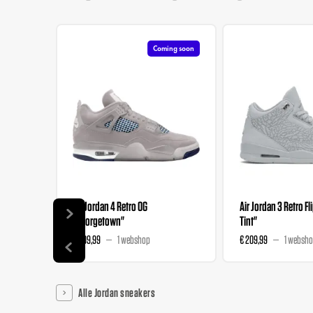
Coming soon
Air Jordan 4 Retro OG
Air Jordan 3 Retro Fl
"Georgetown"
Tint"
€ 209,99
1 webshop
€ 209,99
1 websh
Alle Jordan sneakers