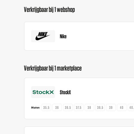
Verkrijgbaar bij 1 webshop
Nike
Verkrijgbaar bij 1 marketplace
StockX
35.5
36
36.5
37.5
38
38.5
39
40
40
Maten