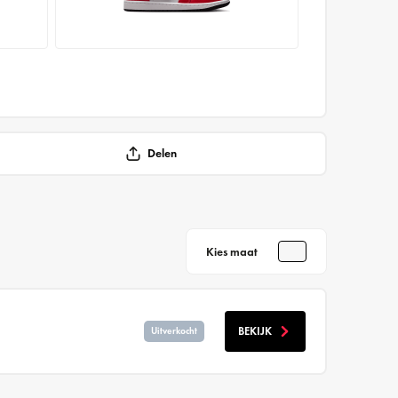
Delen
Kies maat
BEKIJK
Uitverkocht