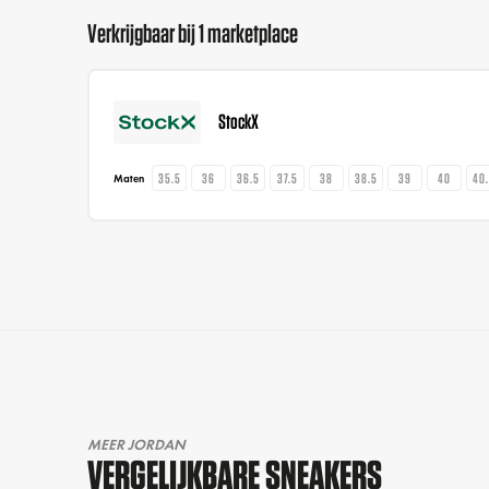
Verkrijgbaar bij 1 marketplace
StockX
35.5
36
36.5
37.5
38
38.5
39
40
40
Maten
MEER JORDAN
VERGELIJKBARE SNEAKERS