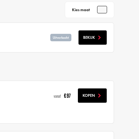
Kies maat
BEKIJK
Uitverkocht
€ 97
KOPEN
vanaf