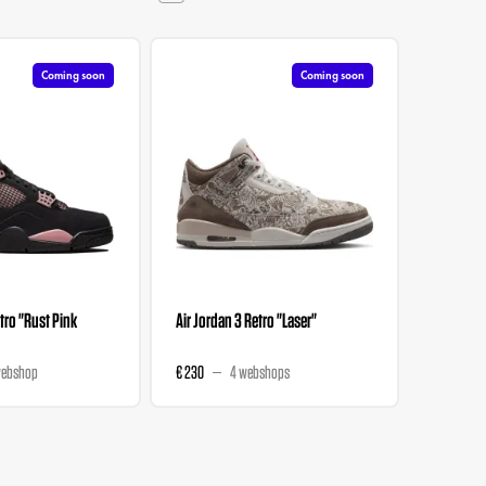
Coming soon
Coming soon
tro "Rust Pink
Air Jordan 3 Retro "Laser"
Air Jord
Renaissa
webshop
€ 230
4 webshops
€ 237