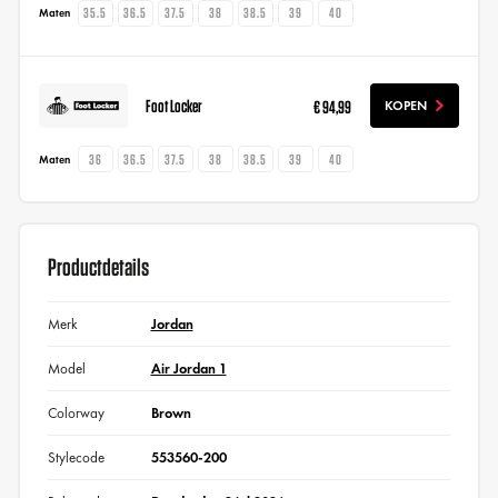
35.5
36.5
37.5
38
38.5
39
40
Maten
Foot Locker
€ 94,99
KOPEN
36
36.5
37.5
38
38.5
39
40
Maten
Productdetails
Merk
Jordan
Model
Air Jordan 1
Colorway
Brown
Stylecode
553560-200