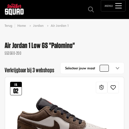
MENU
Terug
Home
Jordan
Air Jordan 1
Air Jordan 1 Low GS "Palomino"
553560-200
Selecteer jouw maat
Verkrijgbaar bij 3 webshops
JUL
02