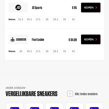
JD Sports
€ 95
KOPEN
35.5
36.5
37.5
38
38.5
39
40
Maten
Foot Locker
€ 94,99
KOPEN
36
36.5
37.5
38
38.5
39
40
Maten
MEER JORDAN
VERGELIJKBARE SNEAKERS
Alle Jordan sneakers