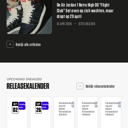
De Air Jordan 1 Retro High OG “Flight
Club” liet even op zich wachten, maar
dropt op 29 april
15 APR 2026
672X GELEZEN
Bekijk alle artikelen
UPCOMING SNEAKERS
RELEASEKALENDER
Bekijk releasekalender
Releasedatum
Releasedatum
Releasedatum
SEP
SEP
Coming
Coming
Aangekondigd
Aangekondigd
Aangekondi
nog niet
nog niet
nog niet
soon
soon
02
26
bekend
bekend
bekend
Releasedatum
Releasedatum
Releasedatum
onbekend
onbekend
onbekend