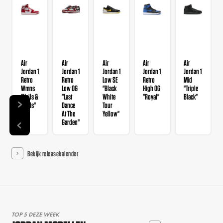
Air
Air
Air
Air
Air
Jordan 1
Jordan 1
Jordan 1
Jordan 1
Jordan 1
Retro
Retro
Low SE
Retro
Mid
Wmns
Low OG
"Black
High OG
"Triple
"Nails &
"Last
White
"Royal"
Black"
Grails"
Dance
Tour
At The
Yellow"
Garden"
Bekijk releasekalender
TOP 5 DEZE WEEK