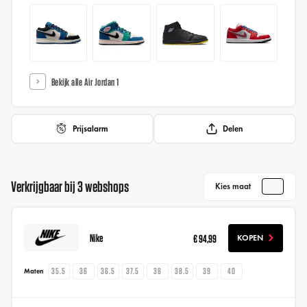
Bekijk alle Air Jordan 1
Prijsalarm
Delen
Verkrijgbaar bij 3 webshops
Kies maat
Nike
€ 94,99
KOPEN
35.5
36
36.5
37.5
38
38.5
39
40
Maten