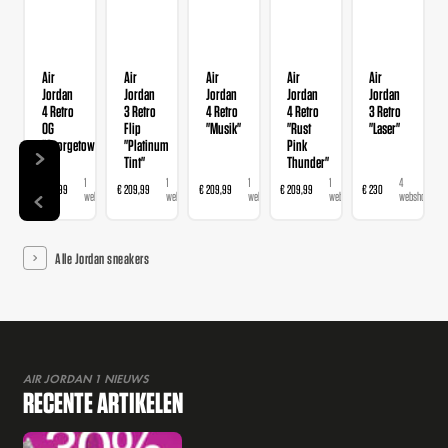
Air
Air
Air
Air
Air
Jordan
Jordan
Jordan
Jordan
Jordan
4 Retro
3 Retro
4 Retro
4 Retro
3 Retro
OG
Flip
"Musik"
"Rust
"Laser"
"Georgetown"
"Platinum
Pink
Tint"
Thunder"
1
1
1
1
4
€ 209,99
€ 209,99
€ 209,99
€ 209,99
€ 230
webshop
webshop
webshop
webshop
webshops
Alle Jordan sneakers
AIR JORDAN 1 NIEUWS
RECENTE ARTIKELEN