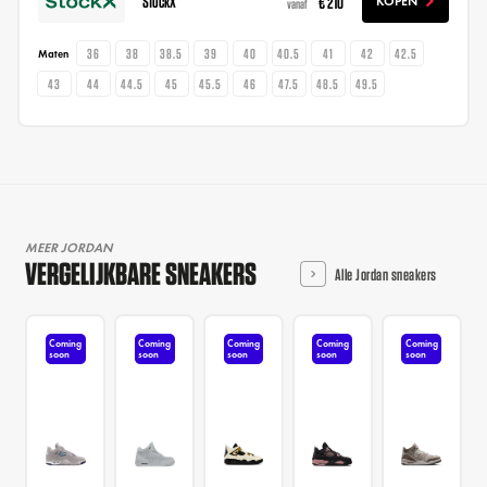
StockX
€ 210
KOPEN
vanaf
36
38
38.5
39
40
40.5
41
42
42.5
Maten
43
44
44.5
45
45.5
46
47.5
48.5
49.5
MEER JORDAN
VERGELIJKBARE SNEAKERS
Alle Jordan sneakers
Coming
Coming
Coming
Coming
Coming
soon
soon
soon
soon
soon