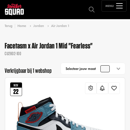
MENU
Terug
Home
Jordan
Air Jordan 1
Facetasm x Air Jordan 1 Mid "Fearless"
CU2802-100
Selecteer jouw maat
Verkrijgbaar bij 1 webshop
NOV
22