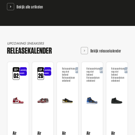
Bekijk alle artikelen
UPCOMING SNEAKERS
RELEASEKALENDER
Bekijk releasekalender
Releasedatum
Releasedatum
Releasedatum
SEP
SEP
Coming
Coming
Aangekondigd
Aangekondigd
Aangekondi
nog niet
nog niet
nog niet
soon
soon
02
26
bekend
bekend
bekend
Releasedatum
Releasedatum
Releasedatum
onbekend
onbekend
onbekend
Air
Air
Air
Air
Air