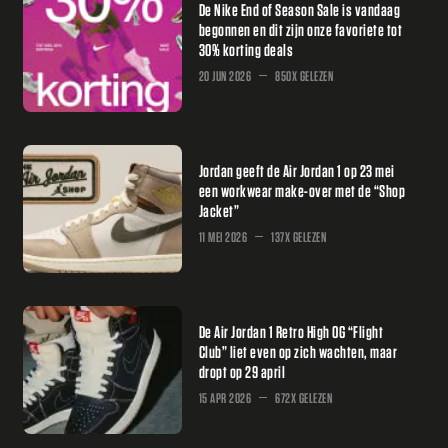
De Nike End of Season Sale is vandaag
begonnen en dit zijn onze favoriete tot
30% korting deals
20 JUN 2026
850X GELEZEN
Jordan geeft de Air Jordan 1 op 23 mei
een workwear make-over met de “Shop
Jacket”
11 MEI 2026
137X GELEZEN
De Air Jordan 1 Retro High OG “Flight
Club” liet even op zich wachten, maar
dropt op 29 april
15 APR 2026
672X GELEZEN