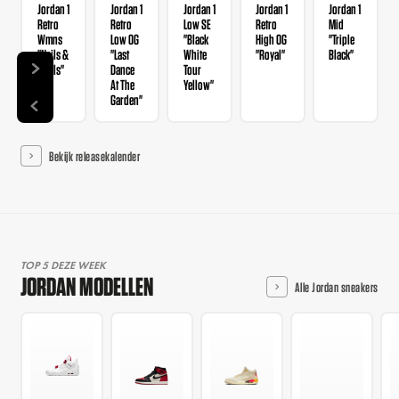
Jordan 1
Jordan 1
Jordan 1
Jordan 1
Jordan 1
Retro
Retro
Low SE
Retro
Mid
Wmns
Low OG
"Black
High OG
"Triple
"Nails &
"Last
White
"Royal"
Black"
Grails"
Dance
Tour
At The
Yellow"
Garden"
Bekijk releasekalender
TOP 5 DEZE WEEK
JORDAN MODELLEN
Alle Jordan sneakers