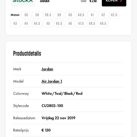
StockX
€ 210
KOPEN
vanaf
36
38
38.5
39
40
40.5
41
42
42.5
Maten
43
44
44.5
45
45.5
46
47.5
48.5
49.5
Productdetails
Merk
Jordan
Model
Air Jordan 1
Colorway
White/Teal/Black/Red
Stylecode
CU2802-100
Releasedatum
Vrijdag 22 nov 2019
Retailprijs
€ 130