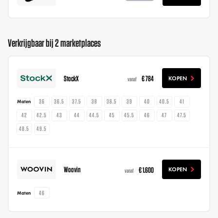
Verkrijgbaar bij 2 marketplaces
StockX
€ 784
KOPEN
vanaf
36
36.5
37.5
38
38.5
39
40
40.5
41
Maten
42
42.5
43
44
44.5
45
45.5
46
47
47.5
48.5
49.5
Woovin
€ 1.600
KOPEN
vanaf
46
Maten