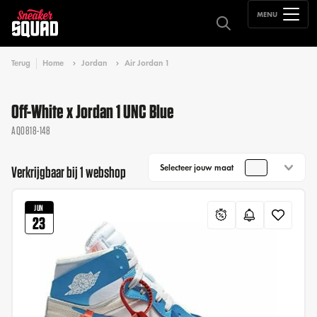
MENU
Terug
Home
Jordan
Air Jordan 1
Off-White x Jordan 1 UNC Blue
AQ0818-148
Selecteer jouw maat
Verkrijgbaar bij 1 webshop
JUN
23