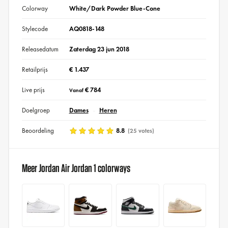
Colorway
White/Dark Powder Blue-Cone
Stylecode
AQ0818-148
Releasedatum
Zaterdag 23 jun 2018
Retailprijs
€ 1.437
Live prijs
€ 784
Vanaf
Doelgroep
Dames
Heren
Beoordeling
8.8
(25 votes)
Meer Jordan Air Jordan 1 colorways