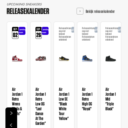
UPCOMING SNEAKERS
RELEASEKALENDER
Bekijk releasekalender
Releasedatum
Releasedatum
Releasedatum
SEP
SEP
Coming
Coming
Aangekondigd
Aangekondigd
Aangekondi
nog niet
nog niet
nog niet
soon
soon
02
26
bekend
bekend
bekend
Releasedatum
Releasedatum
Releasedatum
onbekend
onbekend
onbekend
Air
Air
Air
Air
Air
Jordan 1
Jordan 1
Jordan 1
Jordan 1
Jordan 1
Retro
Retro
Low SE
Retro
Mid
Wmns
Low OG
"Black
High OG
"Triple
"Nails &
"Last
White
"Royal"
Black"
Grails"
Dance
Tour
At The
Yellow"
Garden"