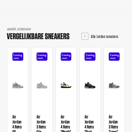
MEER JORDAN
VERGELIJKBARE SNEAKERS
Alle Jordan sneakers
Coming
Coming
Coming
Coming
Coming
soon
soon
soon
soon
soon
Air
Air
Air
Air
Air
Jordan
Jordan
Jordan
Jordan
Jordan
4 Retro
3 Retro
4 Retro
4 Retro
3 Retro
OG
Flip
"Musik"
"Rust
"Laser"