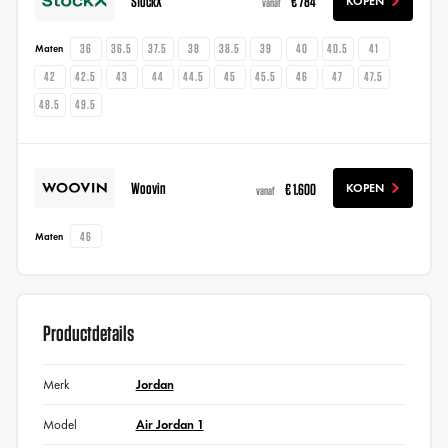
StockX
€ 784
KOPEN
vanaf
36
36.5
37.5
38
38.5
39
40
40.5
41
Maten
42
42.5
43
44
44.5
45
45.5
46
47
47.5
48.5
49.5
Woovin
€ 1.600
KOPEN
vanaf
46
Maten
Productdetails
Merk
Jordan
Model
Air Jordan 1