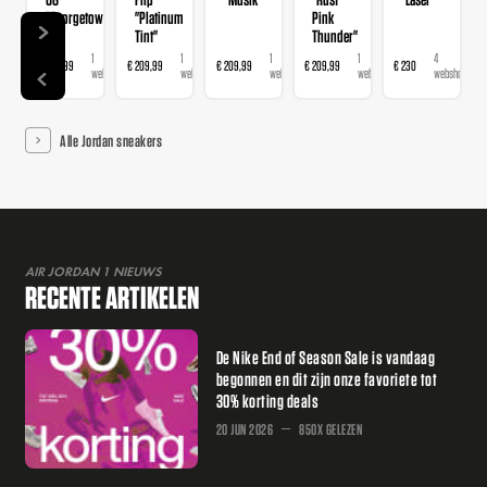
"Georgetown"
"Platinum
Pink
Tint"
Thunder"
1
1
1
1
4
€ 209,99
€ 209,99
€ 209,99
€ 209,99
€ 230
webshop
webshop
webshop
webshop
webshops
Alle Jordan sneakers
AIR JORDAN 1 NIEUWS
RECENTE ARTIKELEN
De Nike End of Season Sale is vandaag
begonnen en dit zijn onze favoriete tot
30% korting deals
20 JUN 2026
850X GELEZEN