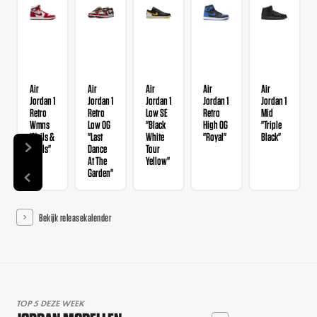
Air
Air
Air
Air
Air
Jordan 1
Jordan 1
Jordan 1
Jordan 1
Jordan 1
Retro
Retro
Low SE
Retro
Mid
Wmns
Low OG
"Black
High OG
"Triple
"Nails &
"Last
White
"Royal"
Black"
Grails"
Dance
Tour
At The
Yellow"
Garden"
Bekijk releasekalender
TOP 5 DEZE WEEK