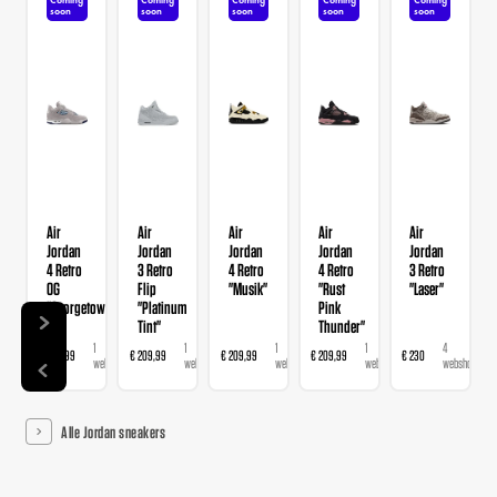
soon
soon
soon
soon
soon
Air
Air
Air
Air
Air
Jordan
Jordan
Jordan
Jordan
Jordan
4 Retro
3 Retro
4 Retro
4 Retro
3 Retro
OG
Flip
"Musik"
"Rust
"Laser"
"Georgetown"
"Platinum
Pink
Tint"
Thunder"
1
1
1
1
4
€ 209,99
€ 209,99
€ 209,99
€ 209,99
€ 230
€
webshop
webshop
webshop
webshop
webshops
Alle Jordan sneakers