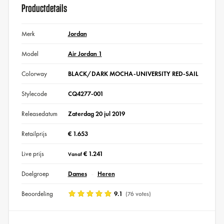
Productdetails
Merk
Jordan
Model
Air Jordan 1
Colorway
BLACK/DARK MOCHA-UNIVERSITY RED-SAIL
Stylecode
CQ4277-001
Releasedatum
Zaterdag 20 jul 2019
Retailprijs
€ 1.653
Live prijs
€ 1.241
Vanaf
Doelgroep
Dames
Heren
Beoordeling
9.1
(76 votes)