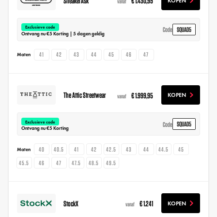
SneakerAsk
€ 1.430,95
KOPEN
vanaf
Exclusieve code
SQUAD5
Code
Ontvang nu €5 Korting | 5 dagen geldig
41
42
43
44
45
46
47
Maten
The Attic Streetwear
€ 1.999,95
KOPEN
vanaf
Exclusieve code
SQUAD5
Code
Ontvang nu €5 Korting
40
40.5
41
42
42.5
43
44
44.5
45
Maten
45.5
46
47
47.5
48.5
49.5
StockX
€ 1.241
KOPEN
vanaf