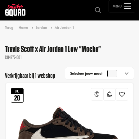
MENU
Terug
Home
Jordan
Air Jordan 1
Travis Scott x Air Jordan 1 Low "Mocha"
CQ4277-001
Selecteer jouw maat
Verkrijgbaar bij 1 webshop
JUL
20