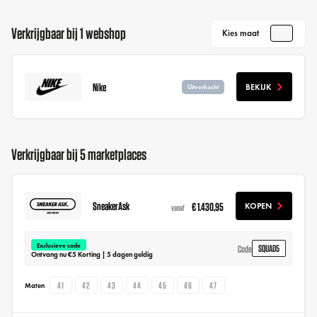
Verkrijgbaar bij 1 webshop
Kies maat
Nike
BEKIJK
Uitverkocht
Verkrijgbaar bij 5 marketplaces
SneakerAsk
€ 1.430,95
KOPEN
vanaf
Exclusieve code
SQUAD5
Code
Ontvang nu €5 Korting | 5 dagen geldig
41
42
43
44
45
46
47
Maten