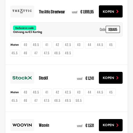
The Attic Streetwear
€ 1.999,95
KOPEN
vanaf
Exclusieve code
SQUAD5
Code
Ontvang nu €5 Korting
40
40.5
41
42
42.5
43
44
44.5
45
Maten
45.5
46
47
47.5
48.5
49.5
StockX
€ 1.241
KOPEN
vanaf
40
40.5
41
42
42.5
43
44
44.5
45
Maten
45.5
46
47
47.5
48.5
49.5
50.5
Woovin
€ 1.531
KOPEN
vanaf