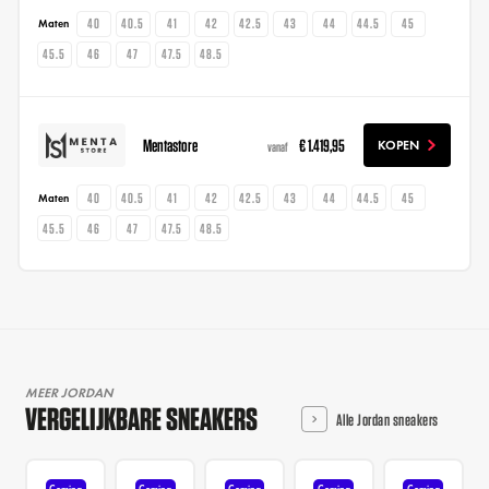
40
40.5
41
42
42.5
43
44
44.5
45
Maten
45.5
46
47
47.5
48.5
Mentastore
€ 1.419,95
KOPEN
vanaf
40
40.5
41
42
42.5
43
44
44.5
45
Maten
45.5
46
47
47.5
48.5
MEER JORDAN
VERGELIJKBARE SNEAKERS
Alle Jordan sneakers
Coming
Coming
Coming
Coming
Coming