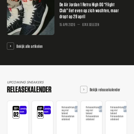
De Air Jordan 1 Retro High OG “Flight
Club” liet even op zich wachten, maar
dropt op 29 april
15 APR 2026
674X GELEZEN
Bekijk alle artikelen
UPCOMING SNEAKERS
RELEASEKALENDER
Bekijk releasekalender
Releasedatum
Releasedatum
Releasedatum
SEP
SEP
Coming
Coming
Aangekondigd
Aangekondigd
Aangekondi
nog niet
nog niet
nog niet
soon
soon
02
26
bekend
bekend
bekend
Releasedatum
Releasedatum
Releasedatum
onbekend
onbekend
onbekend