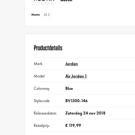
38.5
Maten
Productdetails
Merk
Jordan
Model
Air Jordan 1
Colorway
Blue
Stylecode
BV1300-146
Releasedatum
Zaterdag 24 nov 2018
Retailprijs
€ 119,99