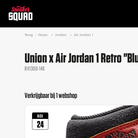
Terug
Home
Jordan
Air Jordan 1
Union x Air Jordan 1 Retro "Bl
BV1300-146
Verkrijgbaar bij 1 webshop
NOV
24