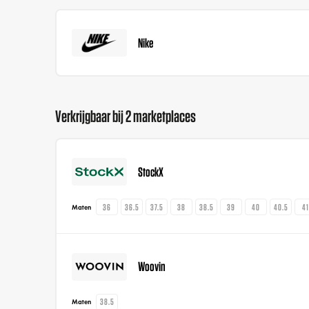
Nike
Verkrijgbaar bij 2 marketplaces
StockX
36
36.5
37.5
38
38.5
39
40
40.5
4
Maten
Woovin
38.5
Maten