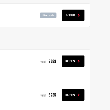
BEKIJK
Uitverkocht
€ 829
KOPEN
vanaf
€ 235
KOPEN
vanaf