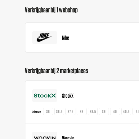
Verkrijgbaar bij 1 webshop
Nike
Verkrijgbaar bij 2 marketplaces
StockX
36
36.5
37.5
38
38.5
39
40
40.5
4
Maten
Woovin