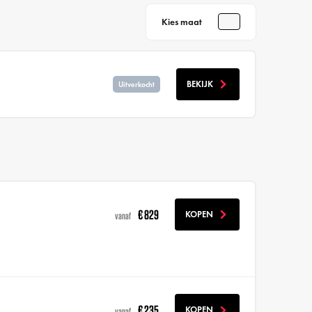
Kies maat
BEKIJK
Uitverkocht
€ 829
KOPEN
vanaf
€ 235
KOPEN
vanaf