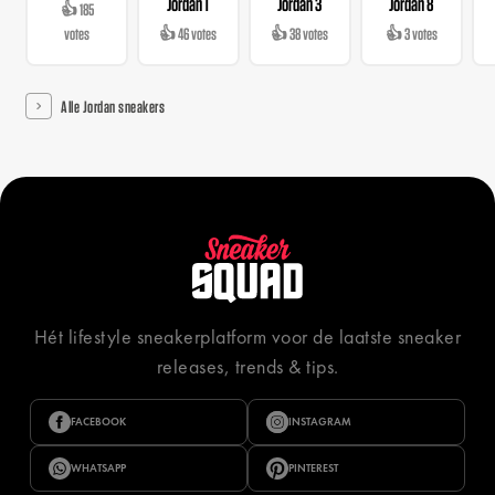
Jordan 1
Jordan 3
Jordan 8
👍 185
votes
👍 46 votes
👍 38 votes
👍 3 votes
Alle Jordan sneakers
Hét lifestyle sneakerplatform voor de laatste sneaker
releases, trends & tips.
FACEBOOK
INSTAGRAM
WHATSAPP
PINTEREST