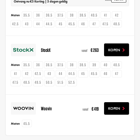
Ontvang nu €5 Korting | 5 dagen geldig
35.5
36
36.5
37.5
38
38.5
40.5
41
42
Maten
42.5
43
44
44.5
45
45.5
46
47
47.5
48.5
StockX
€ 263
KOPEN
vanaf
35.5
36
36.5
37.5
38
38.5
39
40
40.5
Maten
41
42
42.5
43
44
44.5
45
45.5
46
47
47.5
48.5
49.5
50.5
51.5
52.5
Woovin
€ 419
KOPEN
vanaf
45.5
Maten