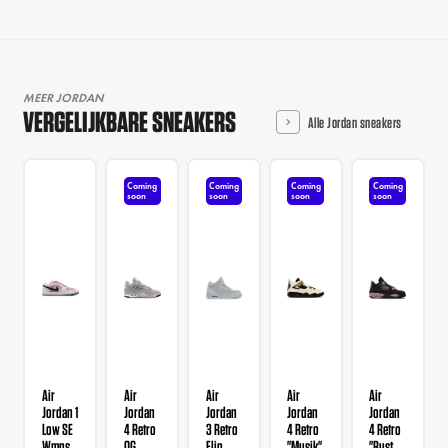
MEER JORDAN
VERGELIJKBARE SNEAKERS
Alle Jordan sneakers
Coming
Coming
Coming
Coming
soon
soon
soon
soon
Air
Air
Air
Air
Air
Jordan 1
Jordan
Jordan
Jordan
Jordan
Low SE
4 Retro
3 Retro
4 Retro
4 Retro
Wmns
OG
Flip
"Musik"
"Rust