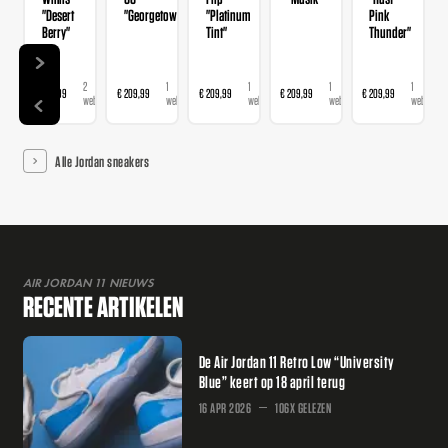
"Desert
"Georgetown"
"Platinum
Pink
Berry"
Tint"
Thunder"
2
1
1
1
1
€ 139,99
€ 209,99
€ 209,99
€ 209,99
€ 209,99
webshops
webshop
webshop
webshop
webshop
Alle Jordan sneakers
AIR JORDAN 11 NIEUWS
RECENTE ARTIKELEN
De Air Jordan 11 Retro Low “University
Blue” keert op 18 april terug
16 APR 2026
106X GELEZEN