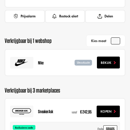
Prijsalarm
Restock alert
Delen
Verkrijgbaar bij 1 webshop
Kies maat
Nike
BEKIJK
Uitverkocht
Verkrijgbaar bij 3 marketplaces
SneakerAsk
€ 242,95
KOPEN
vanaf
Exclusieve code
SQUAD5
Code