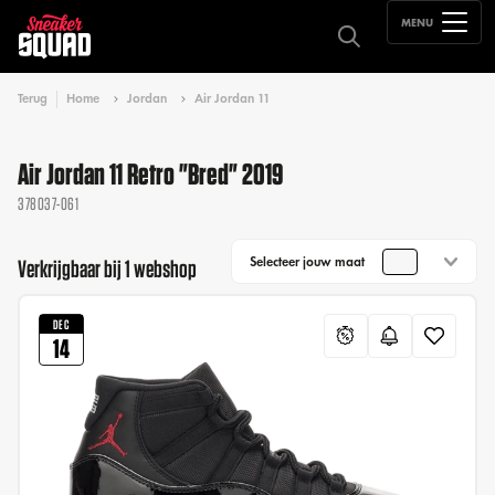
MENU
Terug
Home
Jordan
Air Jordan 11
Air Jordan 11 Retro "Bred" 2019
378037-061
Selecteer jouw maat
Verkrijgbaar bij 1 webshop
DEC
14