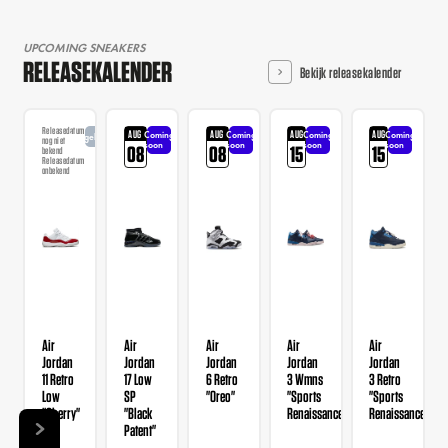
UPCOMING SNEAKERS
RELEASEKALENDER
Bekijk releasekalender
Releasedatum
AUG
AUG
AUG
AUG
Coming
Coming
Coming
Coming
Aangekondigd
nog niet
soon
soon
soon
soon
08
08
15
15
bekend
Releasedatum
onbekend
Air
Air
Air
Air
Air
Jordan
Jordan
Jordan
Jordan
Jordan
11 Retro
17 Low
6 Retro
3 Wmns
3 Retro
Low
SP
"Oreo"
"Sports
"Sports
"Cherry"
"Black
Renaissance"
Renaissance"
Patent"