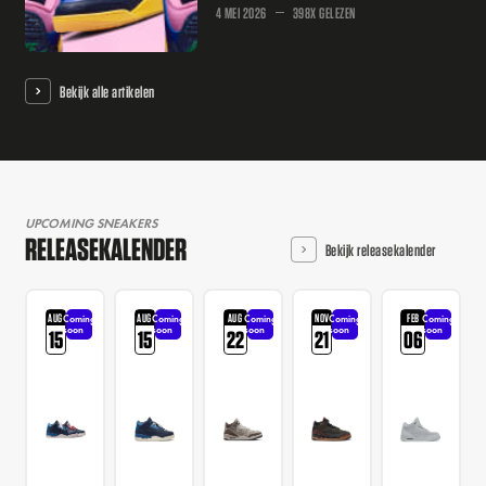
4 MEI 2026
398X GELEZEN
Bekijk alle artikelen
UPCOMING SNEAKERS
RELEASEKALENDER
Bekijk releasekalender
AUG
AUG
AUG
NOV
FEB
Coming
Coming
Coming
Coming
Coming
soon
soon
soon
soon
soon
15
15
22
21
06