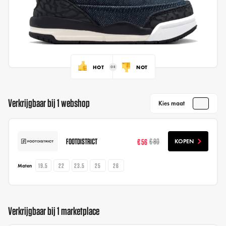
HOT
NOT
Verkrijgbaar bij 1 webshop
Kies maat
FOOTDISTRICT
€ 56
€ 80
KOPEN
19.5
22
23.5
25
26
Maten
Verkrijgbaar bij 1 marketplace