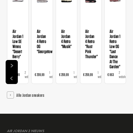
Air
Air
Air
Air
Air
Jordan 1
Jordan
Jordan
Jordan
Jordan 1
Low SE
4 Retro
4 Retro
4 Retro
Retro
Wmns
OG
"Musik"
"Rust
Low OG
"Desert
"Georgetown"
Pink
"Last
Berry"
Thunder"
Dance
At The
Garden"
2
1
1
1
2
€ 139,99
€ 209,99
€ 209,99
€ 209,99
€ 863
webshops
webshop
webshop
webshop
webshops
Alle Jordan sneakers
AIR JORDAN 3 NIEUWS