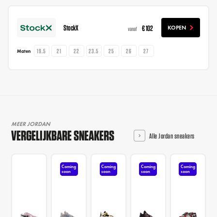
StockX
€ 102
KOPEN
vanaf
19.5
21
22
23.5
25
26
27
Maten
MEER JORDAN
VERGELIJKBARE SNEAKERS
Alle Jordan sneakers
Coming
Coming
Coming
Coming
soon
soon
soon
soon