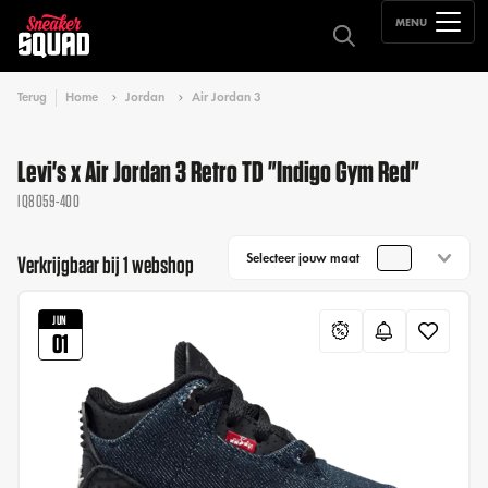
MENU
Terug
Home
Jordan
Air Jordan 3
Levi's x Air Jordan 3 Retro TD "Indigo Gym Red"
IQ8059-400
Selecteer jouw maat
Verkrijgbaar bij 1 webshop
JUN
01