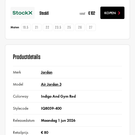
StockX
€ 102
KOPEN
vanaf
19.5
21
22
23.5
25
26
27
Maten
Productdetails
Merk
Jordan
Model
Air Jordan 3
Colorway
Indigo And Gym Red
Stylecode
IQ8059-400
Releasedatum
Maandag 1 jun 2026
Retailprijs
€ 80