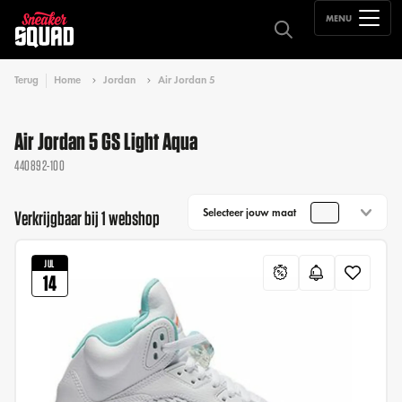
MENU
Terug
Home
Jordan
Air Jordan 5
Air Jordan 5 GS Light Aqua
440892-100
Selecteer jouw maat
Verkrijgbaar bij 1 webshop
JUL
14