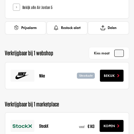
Bekijk alle Air Jordan 5
Prijsalarm
Restock alert
Delen
Verkrijgbaar bij 1 webshop
Kies maat
Nike
BEKIJK
Uitverkocht
Verkrijgbaar bij 1 marketplace
StockX
€ 143
KOPEN
vanaf