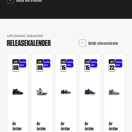
Bekijk alle artikelen
UPCOMING SNEAKERS
RELEASEKALENDER
Bekijk releasekalender
AUG
AUG
AUG
AUG
AUG
Coming
Coming
Coming
Coming
Coming
soon
soon
soon
soon
soon
08
08
15
15
22
Air
Air
Air
Air
Air
Jordan
Jordan
Jordan
Jordan
Jordan