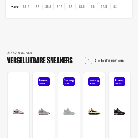
35.5
36
36.5
37.5
38
38.5
39
42.5
43
Maten
MEER JORDAN
VERGELIJKBARE SNEAKERS
Alle Jordan sneakers
Coming
Coming
Coming
Coming
soon
soon
soon
soon