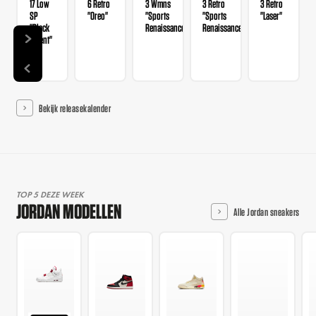
17 Low
6 Retro
3 Wmns
3 Retro
3 Retro
SP
"Oreo"
"Sports
"Sports
"Laser"
"Black
Renaissance"
Renaissance"
Patent"
Bekijk releasekalender
TOP 5 DEZE WEEK
JORDAN MODELLEN
Alle Jordan sneakers