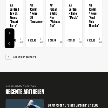
Air
Air
Air
Air
Air
Jordan 1
Jordan
Jordan
Jordan
Jordan
Low SE
4 Retro
3 Retro
4 Retro
4 Retro
Wmns
OG
Flip
"Musik"
"Rust
"Desert
"Georgetown"
"Platinum
Pink
Berry"
Tint"
Thunder"
2
1
1
1
1
€ 139,99
€ 209,99
€ 209,99
€ 209,99
€ 209,99
webshops
webshop
webshop
webshop
webshop
Alle Jordan sneakers
AIR JORDAN 5 NIEUWS
RECENTE ARTIKELEN
De Air Jordan 5 "Black Carolina" uit 2006