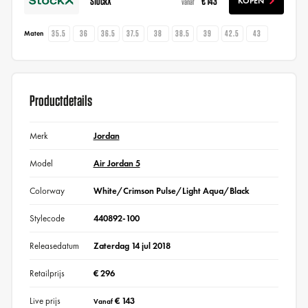
StockX
€ 143
KOPEN
vanaf
35.5
36
36.5
37.5
38
38.5
39
42.5
43
Maten
Productdetails
Merk
Jordan
Model
Air Jordan 5
Colorway
White/Crimson Pulse/Light Aqua/Black
Stylecode
440892-100
Releasedatum
Zaterdag 14 jul 2018
Retailprijs
€ 296
Live prijs
€ 143
Vanaf